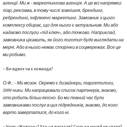
агенції. Ми ж – маркетингова агенція. А це всі напрямки:
піар, реклама, в тому числі зовнішня, брендинг,
ребрендинг, інфлюенс-маркетинг. Замовник з цього
комплексу обирає, що для нього є актуальним. Ми або
надаємо послуги «під ключ», або точково. Наприклад,
замовника цікавить, як його логотип буде виглядати на
мерчі. Або в нього немає сторінки в соцмережах. Все це
ми робимо.
– Ви вдвох чи є команда?
О.Ф.: – Ми мозок. Окремо є дизайнери, таргетологи,
SMM-ники. Ми напрацювали список партнерів, знаємо,
хто робить більш якісно. Бо ми певний час були
замовниками послуг в цих підрядників, знаємо, до кого
варто завертатися, до кого ні.
– Чому «Жовток»? Хто це вигадав? Скільки ночей не спали?