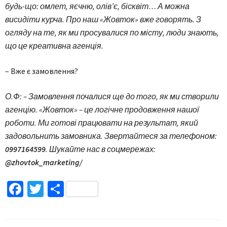
будь-що: омлет, яєчню, олів’є, бісквіт… А можна
висидіти курча. Про наш «Жовток» вже говорять. З
огляду на те, як ми просувалися по місту, люди знають,
що це креативна агенція.
– Вже є замовлення?
О.Ф: – Замовлення почалися ще до того, як ми створили
агенцію. «Жовток» – це логічне продовження нашої
роботи. Ми готові працювати на результат, який
задовольнить замовника. Звертайтеся за телефоном:
0997164599
. Шукайте нас в соцмережах:
@zhovtok_marketing/
Facebook
Twitter
Поділитися