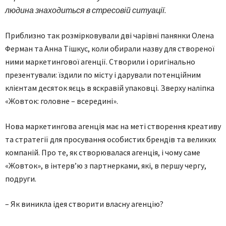
людина знаходиться в стресовій ситуації.
Приблизно так розмірковували дві чарівні панянки Олена
Ферман та Анна Тішкус, коли обирали назву для створеної
ними маркетингової агенції. Створили і оригінально
презентували: їздили по місту і дарували потенційним
клієнтам десяток яєць в яскравій упаковці. Зверху наліпка
«Жовток: головне – всередині».
Нова маркетингова агенція має на меті створення креативу
та стратегії для просування особистих брендів та великих
компаній. Про те, як створювалася агенція, і чому саме
«Жовток», в інтерв’ю з партнерками, які, в першу чергу,
подруги.
– Як виникла ідея створити власну агенцію?