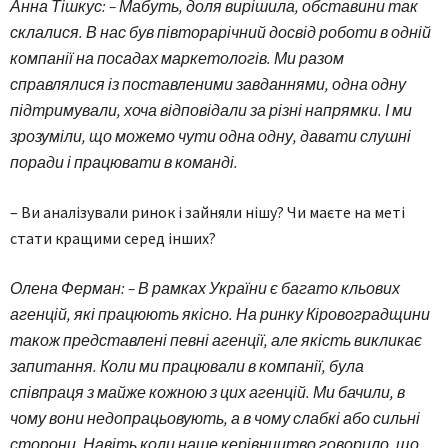
Анна Тішкус: – Мабуть, доля вирішила, обставини так
склалися. В нас був півторарічний досвід роботи в одній
компанії на посадах маркетологів. Ми разом
справлялися із поставленими завданнями, одна одну
підтримували, хоча відповідали за різні напрямки. І ми
зрозуміли, що можемо чути одна одну, давати слушні
поради і працювати в команді.
– Ви аналізували ринок і зайняли нішу? Чи маєте на меті
стати кращими серед інших?
Олена Ферман: – В рамках України є багато кльових
агенцій, які працюють якісно. На ринку Кіровоградщини
також представлені певні агенції, але якість викликає
запитання. Коли ми працювали в компанії, була
співпраця з майже кожною з цих агенцій. Ми бачили, в
чому вони недопрацьовують, а в чому слабкі або сильні
сторони. Навіть коли наше керівництво говорило, що