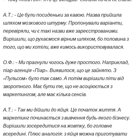
А.Т.: – Це були посиденьки за кавою. Назва прийшла
шляхом мозкового штурму. Пропонували варіанти,
перевіряли, чи є такі назви вже зареєстрованими.
Вирішили, що рухаємося вірним шляхом, бо половина з
того, що ми хотіли, вже кимось використовувалася.
О.Ф.: – Ми прагнули чогось дуже простого. Наприклад,
піар-агенція «Піар». Виявилося, що це зайнято. З
«Пульсом» було так само. А потім вирішили піти від
зворотного. Має бути те, що не асоціюється з
маркетингом, але має кілька сенсів.
А.Т.: – Так ми дійшли до яйця. Це початок життя. А
маркетинг починається з вивчення будь-якого бізнесу.
Вирішили зосередитися на жовтку, бо головне
всередині. Плюс аналогія: з яйця можна приготувати