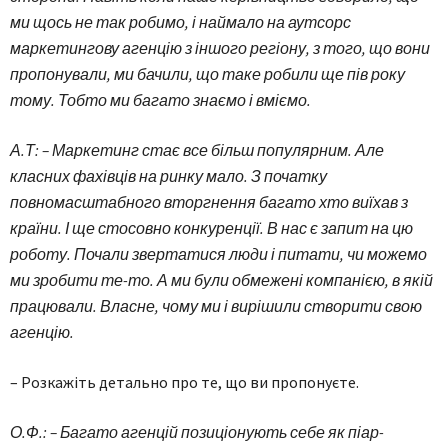
ми щось не так робимо, і наймало на аутсорс
маркетингову агенцію з іншого регіону, з того, що вони
пропонували, ми бачили, що таке робили ще пів року
тому. Тобто ми багато знаємо і вміємо.
А.Т: – Маркетинг стає все більш популярним. Але
класних фахівців на ринку мало. З початку
повномасштабного вторгнення багато хто виїхав з
країни. І ще стосовно конкуренції. В нас є запит на цю
роботу. Почали звертатися люди і питати, чи можемо
ми зробити те-то. А ми були обмежені компанією, в якій
працювали. Власне, чому ми і вирішили створити свою
агенцію.
– Розкажіть детально про те, що ви пропонуєте.
О.Ф.: – Багато агенцій позиціонують себе як піар-