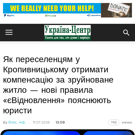
Як переселенцям у
Кропивницькому отримати
компенсацію за зруйноване
житло — нові правила
«єВідновлення» пояснюють
юристи
By
Влас. інф.
11.07.2025
13:09
745
views