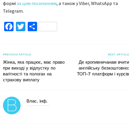
формі
за цим посиланням
, а також у Viber, WhatsApp та
Telegram.
Facebook
Twitter
Поділитися
PREVIOUS ARTICLE
NEXT ARTICLE
Жінка, яка працює, має право
Де кропивничанам вчити
при виході у відпустку по
англійську безкоштовно:
вагітності та пологах на
ТОП-7 платформ і курсів
страхову виплату
Влас. інф.