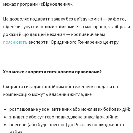
межах програми «єВідновлення».
Це дозволяє подавати заявку без виїзду комісії — за фото,
відео чи супутниковими знімками. Хто має право, як зібрати
докази й що дає цей механізм — кропивничанам
пояснюють
експерти Юридичного Гончаренко центру.
Хто може скористатися новими правилами?
Скористатися дистанційним обстеженням і подати на
компенсацію можуть власники житла, яке:
розташоване у зоні активних або можливих бойових дій;
знищене або суттєво пошкоджене внаслідок війни;
внесене (або буде внесене) до Реєстру пошкодженого
майна.