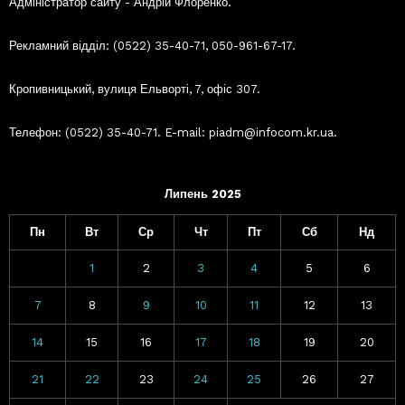
Адміністратор сайту - Андрій Флоренко.
Рекламний відділ: (0522) 35-40-71, 050-961-67-17.
Кропивницький, вулиця Ельворті, 7, офіс 307.
Телефон: (0522) 35-40-71. E-mail: piadm@infocom.kr.ua.
Липень 2025
Пн
Вт
Ср
Чт
Пт
Сб
Нд
1
2
3
4
5
6
7
8
9
10
11
12
13
14
15
16
17
18
19
20
21
22
23
24
25
26
27