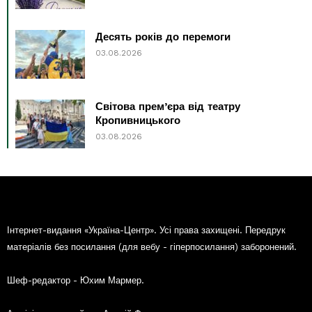
Десять років до перемоги
03.08.2026
Світова прем’єра від театру
Кропивницького
03.08.2026
Інтернет-видання «Україна-Центр». Усі права захищені. Передрук
матеріалів без посилання (для вебу - гіперпосилання) заборонений.
Шеф-редактор - Юхим Мармер.