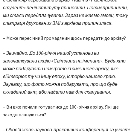
студент» педінституту приносили. Потім припинили,
ми стали передплачувати. Зараз не маємо змоги, тому
співпраця друкованих ЗМІ з архівом припинилася.
– Може пересічний громадянин щось передати до архіву?
– Звичайно. До 100-річчя нашої установи ви
започаткували акцію «Світлини на іменини». Будь-хто
може подарувати нам фото із сімейного архіву, яке
відтворює ту чи іншу епоху, історію нашого краю.
Зауважу, що фото можна подарувати, про що буде
складений акт, або надати нам для сканування.
– Ви вже почали готуватися до 100-річчя архіву. Які ще
заходи плануються?
– Обов’язково науково-практична конференція за участі