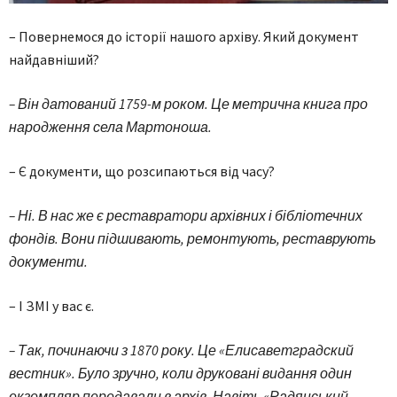
– Повернемося до історії нашого архіву. Який документ
найдавніший?
– Він датований 1759-м роком. Це метрична книга про
народження села Мартоноша.
– Є документи, що розсипаються від часу?
– Ні. В нас же є реставратори архівних і бібліотечних
фондів. Вони підшивають, ремонтують, реставрують
документи.
– І ЗМІ у вас є.
– Так, починаючи з 1870 року. Це «Елисаветградский
вестник». Було зручно, коли друковані видання один
екземпляр передавали в архів. Навіть «Радянський