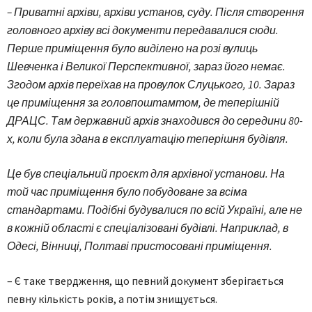
– Приватні архіви, архіви установ, суду. Після створення
головного архіву всі документи передавалися сюди.
Перше приміщення було виділено на розі вулиць
Шевченка і Великої Перспективної, зараз його немає.
Згодом архів переїхав на провулок Слуцького, 10. Зараз
це приміщення за головпоштамтом, де теперішній
ДРАЦС. Там державний архів знаходився до середини 80-
х, коли була здана в експлуатацію теперішня будівля.
Це був спеціальний проєкт для архівної установи. На
той час приміщення було побудоване за всіма
стандартами. Подібні будувалися по всій Україні, але не
в кожній області є спеціалізовані будівлі. Наприклад, в
Одесі, Вінниці, Полтаві пристосовані приміщення.
– Є таке твердження, що певний документ зберігається
певну кількість років, а потім знищується.