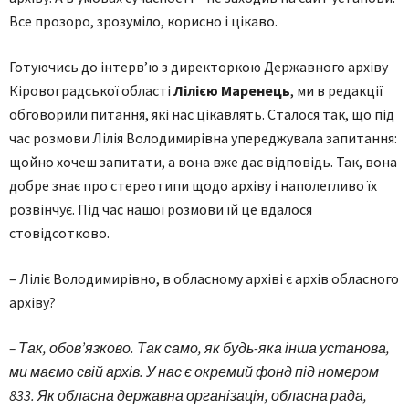
Все прозоро, зрозуміло, корисно і цікаво.
Готуючись до інтерв’ю з директоркою Державного архіву
Кіровоградської області
Лілією Маренець
, ми в редакції
обговорили питання, які нас цікавлять. Сталося так, що під
час розмови Лілія Володимирівна упереджувала запитання:
щойно хочеш запитати, а вона вже дає відповідь. Так, вона
добре знає про стереотипи щодо архіву і наполегливо їх
розвінчує. Під час нашої розмови їй це вдалося
стовідсотково.
– Ліліє Володимирівно, в обласному архіві є архів обласного
архіву?
– Так, обов’язково. Так само, як будь-яка інша установа,
ми маємо свій архів. У нас є окремий фонд під номером
833. Як обласна державна організація, обласна рада,