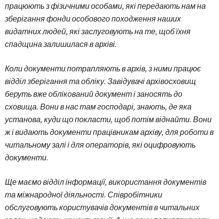
працюють з фізичними особами, які передають нам на
зберігання фонди особового походження наших
видатних людей, які заслуговують на те, щоб їхня
спадщина залишилася в архіві.
Коли документи потрапляють в архів, з ними працює
відділ зберігання та обліку. Завідувачі архівосховищ
беруть вже облікований документ і заносять до
сховища. Вони в нас там господарі, знають, де яка
установа, куди що покласти, щоб потім віднайти. Вони
ж і видають документи працівникам архіву, для роботи в
читальному залі і для операторів, які оцифровують
документи.
Ще маємо відділ інформації, використання документів
та міжнародної діяльності. Співробітники
обслуговують користувачів документів в читальних