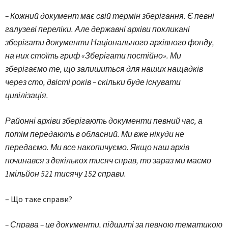
– Кожний документ має свій термін зберігання. Є певні
галузеві переліки. Але державні архіви покликані
зберігати документи Національного архівного фонду,
на них стоїть гриф «Зберігати постійно». Ми
зберігаємо те, що залишиться для наших нащадків
через сто, двісті років – скільки буде існувати
цивілізація.
Районні архіви зберігають документи певний час, а
потім передають в обласний. Ми вже нікуди не
передаємо. Ми все накопичуємо. Якщо наш архів
починався з декількох тисяч справ, то зараз ми маємо
1мільйон 521 тисячу 152 справи.
– Що таке справи?
– Справа – це документи, підшиті за певною тематикою