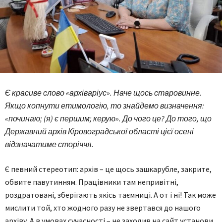
Є красиве слово «архіваріус». Наче щось старовинне.
Якщо копнути етимологію, то знайдемо визначення:
«починаю; (я) є першим; керую». До чого це? До того, що
Державний архів Кіровоградської області цієї осені
відзначатиме сторіччя.
Є певний стереотип: архів – це щось зашкарубле, закрите,
обвите павутинням. Працівники там непривітні,
роздратовані, зберігають якісь таємниці. А от і ні! Так може
мислити той, хто жодного разу не звертався до нашого
архіву. А в умовах сучасності – не заходив на сайт установи.