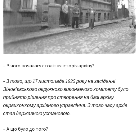
– З чого почалася столітня історія архіву?
– З того, що 17 листопада 1925 року на засіданні
Зінов’євського окружного виконавчого комітету було
прийнято рішення про створення на базі архіву
окрвиконкому архівного управління. З того часу архів
став державною установою.
– А що було до того?