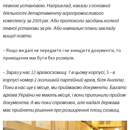
певною установою. Наприклад, накази з основної
діяльності департаменту агропромислового
комплексу за 2009 рік. Або протоколи засідань колегії
певної установи за рік. Або навчальні плани закладу
вищої освіти.
– Якщо ви далі не передаєте і не знищуєте документи, то
приміщення має бути без розмірів.
– Зараз у нас 12 архівосховищ: 7 в цьому корпусі, 5 – в
корпусі номер 2 (колишній партійний архів, біля Ангела).
Поки в нас ще є місце, ми приймаємо документи. Багато
архівів України не мають місця, і вони припинили прийом
документів. А ми поки спроможні, але надалі держава
має прийняти рішення про розширення площ сховищ.