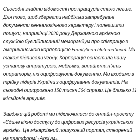
Сьогодні знайти відомості про пращурів стало легше.
Для того, щоб зберегти найбільш затребувані
документи генеалогічного характеру і полегшити
пошуки, наприкінці 2020 року Державною архівною
службою був підписаний меморандум про співпрацю з
американською корпорацією FamilySearchInternational. Ми
також підписали угоду. Корпорація оснастила нашу
установу апаратурою, меблями, винайняла п’ять
операторів, які оцифровують документи. Ми входимо в
трійку лідерів України з оцифрування документів. На
сьогодні оцифровано 150 тисяч 564 справи. Це близько 11
мільйонів аркушів.
Завдяки цій роботі ми підключилися до онлайн-проєкту
«Єдине вікно доступу до цифрових ресурсів українських
архівів». Це міжархівний пошуковий портал, створений
на платформі «Архіум».