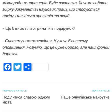
міжнародних партнерів. Буде виставка. Хочемо видати
збірку документів і наукових праць, що стосуються
архіву. І ще кілька проєктів та акцій.
– Що б ви хотіли отримати в подарунок?
– Систему пожежогасіння. Ну хоча б систему
оповіщення. Розумію, що це дуже дорого, але наші фонди
дорожчі.
Facebook
Twitter
Поділитися
PREVIOUS ARTICLE
NEXT ARTICLE
Поділитися славою рідного
Наше олімпійське майбутнє
міста