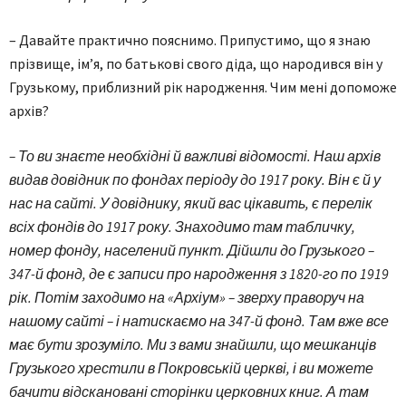
– Давайте практично пояснимо. Припустимо, що я знаю
прізвище, ім’я, по батькові свого діда, що народився він у
Грузькому, приблизний рік народження. Чим мені допоможе
архів?
– То ви знаєте необхідні й важливі відомості. Наш архів
видав довідник по фондах періоду до 1917 року. Він є й у
нас на сайті. У довіднику, який вас цікавить, є перелік
всіх фондів до 1917 року. Знаходимо там табличку,
номер фонду, населений пункт. Дійшли до Грузького –
347-й фонд, де є записи про народження з 1820-го по 1919
рік. Потім заходимо на «Архіум» – зверху праворуч на
нашому сайті – і натискаємо на 347-й фонд. Там вже все
має бути зрозуміло. Ми з вами знайшли, що мешканців
Грузького хрестили в Покровській церкві, і ви можете
бачити відскановані сторінки церковних книг. А там