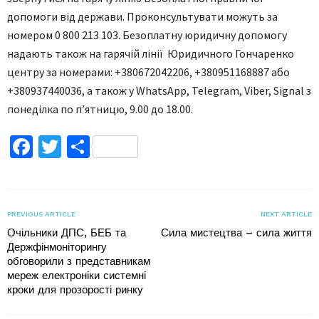
допомоги від держави. Проконсультувати можуть за
номером 0 800 213 103. Безоплатну юридичну допомогу
надають також на гарячій лінії Юридичного Гончаренко
центру за номерами: +380672042206, +380951168887 або
+380937440036, а також у WhatsApp, Telegram, Viber, Signal з
понеділка по п’ятницю, 9.00 до 18.00.
Facebook
Twitter
Поділитися
PREVIOUS ARTICLE
NEXT ARTICLE
Очільники ДПС, БЕБ та
Сила мистецтва – сила життя
Держфінмоніторингу
обговорили з представникам
мереж електроніки системні
кроки для прозорості ринку