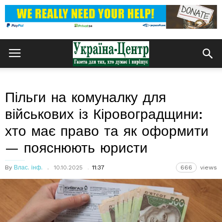
Пільги на комуналку для
військових із Кіровоградщини:
хто має право та як оформити
— пояснюють юристи
By
Влас. інф.
10.10.2025
11:37
666
views