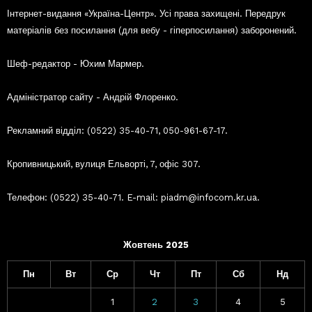
Інтернет-видання «Україна-Центр». Усі права захищені. Передрук
матеріалів без посилання (для вебу - гіперпосилання) заборонений.
Шеф-редактор - Юхим Мармер.
Адміністратор сайту - Андрій Флоренко.
Рекламний відділ: (0522) 35-40-71, 050-961-67-17.
Кропивницький, вулиця Ельворті, 7, офіс 307.
Телефон: (0522) 35-40-71. E-mail: piadm@infocom.kr.ua.
Жовтень 2025
Пн
Вт
Ср
Чт
Пт
Сб
Нд
1
2
3
4
5