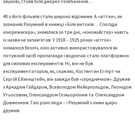
звукові, стояв біля джерел телебачення…
40 з його фільмів стали широко відомими. А «агітки», як
зазначив Разумний в книжці «Біля витоків… Спогади
кінорежисера», знімалися за три дні, «кіномайстер» навіть
їх назви не запам’ятав. У 1918 – 1925 роках «агіток»
знімалося безліч, кіно активно використовувалося як
потужний засіб пропаганди і водночас стало платформою
для сміливих експериментів. Ні, він не був
експериментатором, як, скажімо, Костянтин Еггерт чи
Сергій Ейзенштейн, він завжди був «середнячком». Дружив
з Аркадієм Гайдаром, Всеволодом Мейєрхольдом, Леонідом
Утьосовим, Олександром Осмьоркіним та Олександром
Довженком. Такі різні люди – і Разумний з ними щиро
дружив.