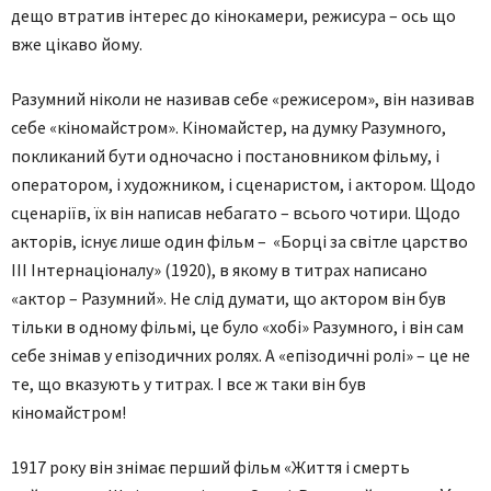
дещо втратив інтерес до кінокамери, режисура – ось що
вже цікаво йому.
Разумний ніколи не називав себе «режисером», він називав
себе «кіномайстром». Кіномайстер, на думку Разумного,
покликаний бути одночасно і постановником фільму, і
оператором, і художником, і сценаристом, і актором. Щодо
сценаріїв, їх він написав небагато – всього чотири. Щодо
акторів, існує лише один фільм – «Борці за світле царство
III Інтернаціоналу» (1920), в якому в титрах написано
«актор – Разумний». Не слід думати, що актором він був
тільки в одному фільмі, це було «хобі» Разумного, і він сам
себе знімав у епізодичних ролях. А «епізодичні ролі» – це не
те, що вказують у титрах. І все ж таки він був
кіномайстром!
1917 року він знімає перший фільм «Життя і смерть