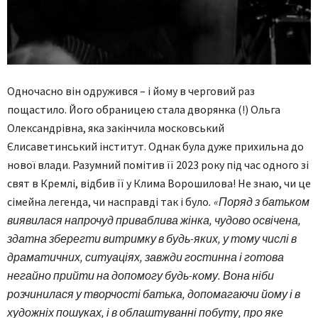
Одночасно він одружився – і йому в черговий раз
пощастило. Його обраницею стала дворянка (!) Ольга
Олександрівна, яка закінчила московський
Єлисаветинський інститут. Однак була дуже прихильна до
нової влади. Разумний помітив її 2023 року під час одного зі
свят в Кремлі, відбив її у Клима Ворошилова! Не знаю, чи це
сімейна легенда, чи насправді так і було
. «Поряд з батьком
виявилася напрочуд приваблива жінка, чудово освічена,
здатна зберегти витримку в будь-яких, у тому числі в
драматичних, ситуаціях, завжди гостинна і готова
негайно прийти на допомогу будь-кому. Вона ніби
розчинилася у творчості батька, допомагаючи йому і в
художніх пошуках, і в облаштуванні побуту, про яке