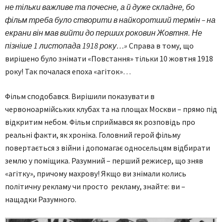
не тільки важливе та почесне, а й дуже складне, бо
фільм треба було створити в найкоротший термін – на
екрани він мав вийти до перших роковин Жовтня. Не
пізніше 1 листопада 1918 року…»
Справа в тому, що
вирішено було знімати «Повстання» тільки 10 жовтня 1918
року! Так почалася епоха «агіток»…
Фільм сподобався. Вирішили показувати в
червоноармійських клубах та на площах Москви – прямо під
відкритим небом. Фільм сприймався як розповідь про
реальні факти, як хроніка. Головний герой фільму
повертається з війни і допомагає односельцям відбирати
землю у поміщика. Разумний – перший режисер, що зняв
«агітку», причому махрову! Якщо ви знімали колись
політичну рекламу чи просто рекламу, знайте: ви –
нащадки Разумного.