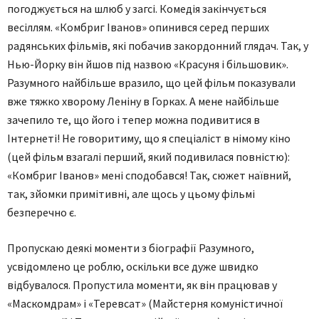
погоджується на шлюб у загсі. Комедія закінчується
весіллям. «Комбриг Іванов» опинився серед перших
радянських фільмів, які побачив закордонний глядач. Так, у
Нью-Йорку він йшов під назвою «Красуня і більшовик».
Разумного найбільше вразило, що цей фільм показували
вже тяжко хворому Леніну в Горках. А мене найбільше
зачепило те, що його і тепер можна подивитися в
Інтернеті! Не говоритиму, що я спеціаліст в німому кіно
(цей фільм взагалі перший, який подивилася повністю):
«Комбриг Іванов» мені сподобався! Так, сюжет наївний,
так, зйомки примітивні, але щось у цьому фільмі
безперечно є.
Пропускаю деякі моменти з біографії Разумного,
усвідомлено це роблю, оскільки все дуже швидко
відбувалося. Пропустила моменти, як він працював у
«Маскомдрам» і «Теревсат» (Майстерня комуністичної