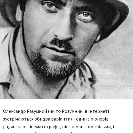
Олександр Разумний (чи то Розумний, в Інтернеті
зустрічаються обидва варіанти) – один з піонерів
радянської кінематографії, він знімав і німі фільми, і