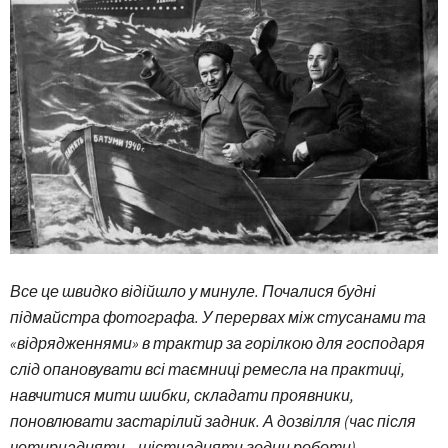
Все це швидко відійшло у минуле. Почалися будні
підмайстра фотографа. У перервах між стусанами та
«відрядженнями» в трактир за горілкою для господаря
слід опановувати всі таємниці ремесла на практиці,
навчитися мити шибки, складати проявники,
поновлювати застарілий задник. А дозвілля (час після
чотирнадцяти – шістнадцяти годин роботи)