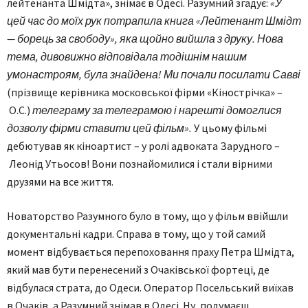
лейтенанта Шмідта», знімає в Одесі. Разумний згадує:
«У
цей час до моїх рук потрапила книга «Лейтенант Шмідт
— борець за свободу», яка щойно вийшла з друку. Нова
тема, дивовижно відповідала тодішнім нашим
умонастроям, була знайдена! Ми почали посилати Савві
(прізвище керівника московської фірми «Кінострічка» –
О.С.)
телеграму за телеграмою і нарешті домоглися
дозволу фірми ставити цей фільм».
У цьому фільмі
дебютував як кіноартист – у ролі адвоката Зарудного –
Леонід Утьосов! Вони познайомилися і стали вірними
друзями на все життя.
Новаторство Разумного було в тому, що у фільм ввійшли
документальні кадри. Справа в тому, що у той самий
момент відбувається перепоховання праху Петра Шмідта,
який мав бути перенесений з Очаківської фортеці, де
відбулася страта, до Одеси. Оператор Посельський виїхав
в Очаків, а Разумний знімав в Одесі. Ну, подумаєш,