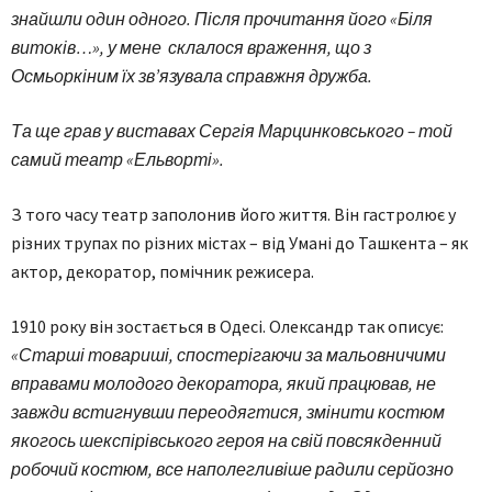
знайшли один одного. Після прочитання його «Біля
витоків…», у мене склалося враження, що з
Осмьоркіним їх зв’язувала справжня дружба.
Та ще грав у виставах Сергія Марцинковського – той
самий театр «Ельворті».
З того часу театр заполонив його життя. Він гастролює у
різних трупах по різних містах – від Умані до Ташкента – як
актор, декоратор, помічник режисера.
1910 року він зостається в Одесі. Олександр так описує:
«Старші товариші, спостерігаючи за мальовничими
вправами молодого декоратора, який працював, не
завжди встигнувши переодягтися, змінити костюм
якогось шекспірівського героя на свій повсякденний
робочий костюм, все наполегливіше радили серйозно