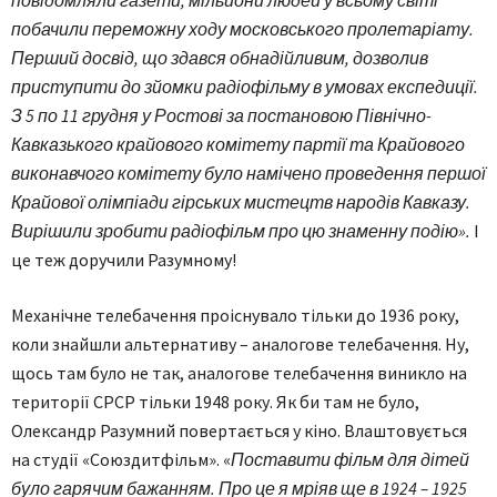
повідомляли газети, мільйони людей у ​​всьому світі
побачили переможну ходу московського пролетаріату.
Перший досвід, що здався обнадійливим, дозволив
приступити до зйомки радіофільму в умовах експедиції.
З 5 по 11 грудня у Ростові за постановою Північно-
Кавказького крайового комітету партії та Крайового
виконавчого комітету було намічено проведення першої
Крайової олімпіади гірських мистецтв народів Кавказу.
Вирішили зробити радіофільм про цю знаменну подію».
І
це теж доручили Разумному!
Механічне телебачення проіснувало тільки до 1936 року,
коли знайшли альтернативу – аналогове телебачення. Ну,
щось там було не так, аналогове телебачення виникло на
території СРСР тільки 1948 року. Як би там не було,
Олександр Разумний повертається у кіно. Влаштовується
на студії «Союздитфільм». «
Поставити фільм для дітей
було гарячим бажанням. Про це я мріяв ще в 1924 – 1925