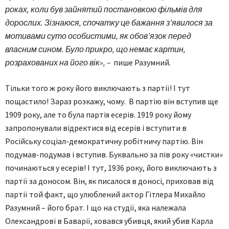
роках, коли був зайнятий постановкою фільмів для
дорослих. Зізнаюся, спочатку це бажання з’явилося за
мотивами суто особистими, як обов’язок перед
власним сином. Було прикро, що немає картин,
розрахованих на його вік», –
пише Разумний.
Тільки того ж року його виключають з партії! І тут
пощастило! Зараз розкажу, чому. В партію він вступив ще
1909 року, але то була партія есерів. 1919 року йому
запропонували відректися від есерів і вступити в
Російську соціал-демократичну робітничу партію. Він
подумав-подумав і вступив. Буквально за пів року «чистки»
починаються у есерів! І тут, 1936 року, його виключають з
партії за доносом. Він, як писалося в доносі, приховав від
партії той факт, що улюблений актор Гітлера Михайло
Разумний – його брат. І що на студії, яка належала
Олександрові в Баварії, ховався убивця, який убив Карла