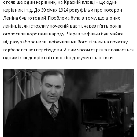
стояв ще один керівник, на Красній площі – ще один
керівник і т.д. До 30 січня 1924 року фільм про похорон
Леніна був готовий. Проблема була в тому, що вірних
ленінців, які стояли у почесній варті, через п’ять років
оголосили ворогами народу. Через те фільм був майже
відразу заборонили, побачили ми його тільки на початку
горбачовської перебудови. А тим часом стрічка вважається
одним із шедеврів світової кінодокументалістики.