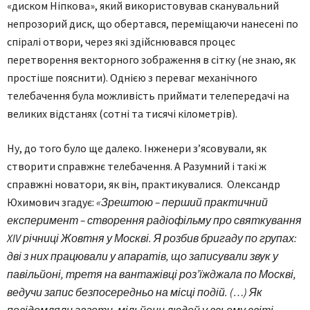
«диском Ніпкова», який використовував сканувальний
непрозорий диск, що обертався, переміщаючи нанесені по
спіралі отвори, через які здійснювався процес
перетворення векторного зображення в сітку (не знаю, як
простіше пояснити). Однією з переваг механічного
телебачення була можливість приймати телепередачі на
великих відстанях (сотні та тисячі кілометрів).
Ну, до того було ще далеко. Інженери з’ясовували, як
створити справжнє телебачення. А Разумний і такі ж
справжні новатори, як він, практикувалися. Олександр
Юхимович згадує:
«Зрештою – перший практичний
експеримент – створення радіофільму про святкування
XIV річниці Жовтня у Москві. Я розбив бригаду по групах:
дві з них працювали у апаратів, що записували звук у
павільйоні, третя на вантажівці роз’їжджала по Москві,
ведучи запис безпосередньо на місці подій. (…) Як