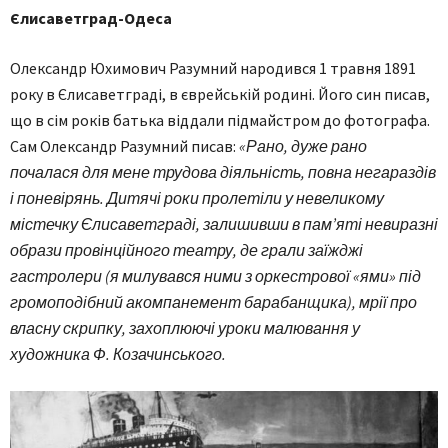
Єлисаветград-Одеса
Олександр Юхимович Разумний народився 1 травня 1891
року в Єлисаветграді, в єврейській родині. Його син писав,
що в сім років батька віддали підмайстром до фотографа.
Сам Олександр Разумний писав:
«Рано, дуже рано
почалася для мене трудова діяльність, повна негараздів
і поневірянь. Дитячі роки пролетіли у невеликому
містечку Єлисаветграді, залишивши в пам’яті невиразні
образи провінційного театру, де грали заїжджі
гастролери (я милувався ними з оркестрової «ями» під
громоподібний акомпанемент барабанщика), мрії про
власну скрипку, захоплюючі уроки малювання у
художника Ф. Козачинського.