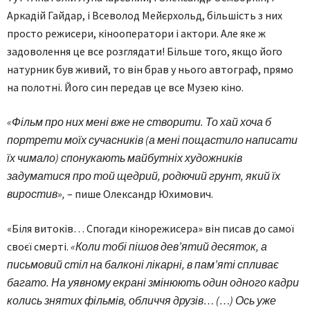
Аркадій Гайдар, і Всеволод Мейєрхольд, більшість з них
просто режисери, кінооператори і актори. Але яке ж
задоволення це все розглядати! Більше того, якщо його
натурник був живий, то він брав у нього автограф, прямо
на полотні. Його син передав це все Музею кіно.
«Фільм про них мені вже не створити. То хай хоча б
портрети моїх сучасників (а мені пощастило написати
їх чимало) спонукають майбутніх художників
задуматися про той щедрий, родючий грунт, який їх
виростив»,
– пише Олександр Юхимович.
«Біля витоків… Спогади кінорежисера» він писав до самої
своєї смерті.
«Коли тобі пішов дев’ятий десяток, а
письмовий стіл на балконі лікарні, в пам’яті спливає
багато. На уявному екрані змінюють один одного кадри
колись знятих фільмів, обличчя друзів… (…) Ось уже