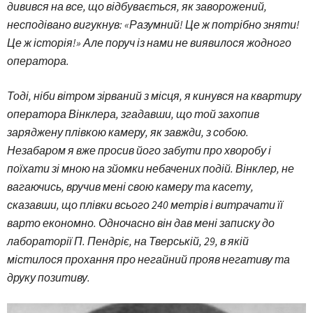
дивився на все, що відбувається, як заворожений,
несподівано вигукнув: «Разумний! Це ж потрібно зняти!
Це ж історія!»
Але поруч із нами не виявилося жодного
оператора.
Тоді, ніби вітром зірваний з місця, я кинувся на квартиру
оператора Вінклера, згадавши, що той захопив
заряджену плівкою камеру, як завжди, з собою.
Незабаром я вже просив його забути про хворобу і
поїхати зі мною на зйомки небачених подій. Вінклер, не
вагаючись, вручив мені свою камеру та касету,
сказавши, що плівки всього 240 метрів і витрачати її
варто економно. Одночасно він дав мені записку до
лабораторії П. Пендріє, на Тверській, 29, в якій
містилося прохання про негайний прояв негативу та
друку позитиву.