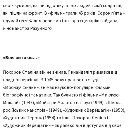
своїх кумирів, взяли під опіку літніх людей і сім’ї солдатів,
які пішли на фронт. В «фільм» грали 45 років! Сорок п’ять –
вдумайтеся! Фільм пережив і автора сценарію Гайдара, і
кіномайстра Разумного.
«Біля витоків…»
Похорон Сталіна він не знімав. Якнайдалі тримався від
владної верхівки. З 1945 року працює на студії
«Моснаучфильм», знімає науково-популярні фільми
біографічної тематики. Так були зняті фільми «Миклухо-
Маклай» (1947), «Майстри Малого театру» (1949), «Школа
російських майстрів» (1949), «Художник Верещагін» (1953),
«Художник Перов» (1954) та інші. Похорон Леніна і
«Художник Верещагін» – як далеко він відступив від своєї