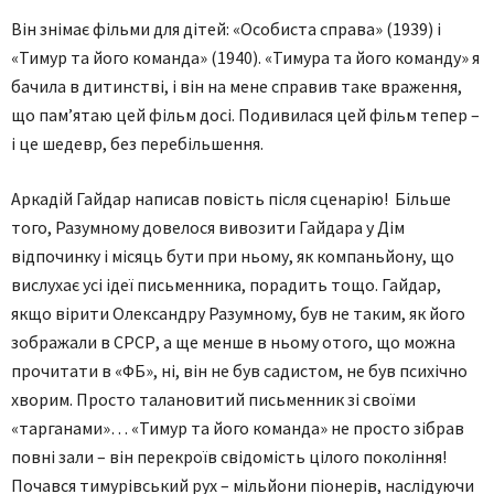
Він знімає фільми для дітей: «Особиста справа» (1939) і
«Тимур та його команда» (1940). «Тимура та його команду» я
бачила в дитинстві, і він на мене справив таке враження,
що пам’ятаю цей фільм досі. Подивилася цей фільм тепер –
і це шедевр, без перебільшення.
Аркадій Гайдар написав повість після сценарію! Більше
того, Разумному довелося вивозити Гайдара у Дім
відпочинку і місяць бути при ньому, як компаньйону, що
вислухає усі ідеї письменника, порадить тощо. Гайдар,
якщо вірити Олександру Разумному, був не таким, як його
зображали в СРСР, а ще менше в ньому отого, що можна
прочитати в «ФБ», ні, він не був садистом, не був психічно
хворим. Просто талановитий письменник зі своїми
«тарганами»… «Тимур та його команда» не просто зібрав
повні зали – він перекроїв свідомість цілого покоління!
Почався тимурівський рух – мільйони піонерів, наслідуючи