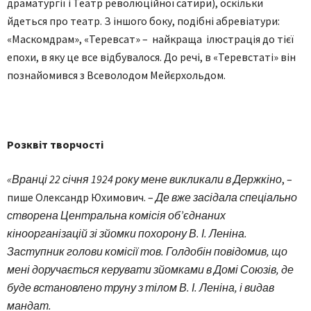
драматургії і Театр революційної сатири), оскільки
йдеться про театр. З іншого боку, подібні абревіатури:
«Маскомдрам», «Теревсат» – найкраща ілюстрація до тієї
епохи, в яку це все відбувалося. До речі, в «Теревстаті» він
познайомився з Всеволодом Мейєрхольдом.
Розквіт творчості
«Вранці 22 січня 1924 року мене викликали в Держкіно
, –
пише Олександр Юхимович. –
Де вже засідала спеціально
створена Центральна комісія об’єднаних
кіноорганізацій зі зйомки похорону В. І. Леніна.
Заступник голови комісії тов. Голдобін повідомив, що
мені доручається керувати зйомками в Домі Союзів, де
буде встановлено ​​труну з тілом В. І. Леніна, і видав
мандат.