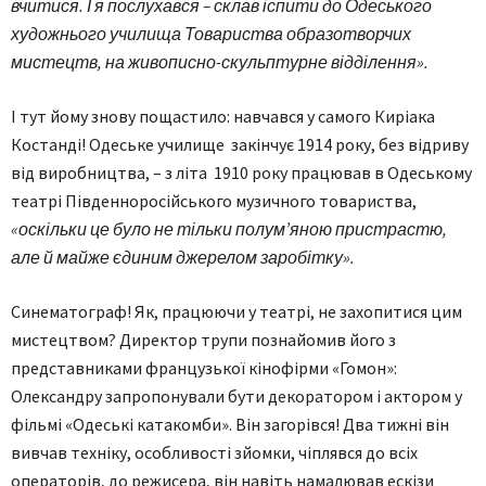
вчитися. І я послухався – склав іспити до Одеського
художнього училища Товариства образотворчих
мистецтв, на живописно-скульптурне відділення».
І тут йому знову пощастило: навчався у самого Киріака
Костанді! Одеське училище закінчує 1914 року, без відриву
від виробництва, – з літа 1910 року працював в Одеському
театрі Південноросійського музичного товариства,
«оскільки це було не тільки полум’яною пристрастю,
але й майже єдиним джерелом заробітку».
Синематограф! Як, працюючи у театрі, не захопитися цим
мистецтвом? Директор трупи познайомив його з
представниками французької кінофірми «Гомон»:
Олександру запропонували бути декоратором і актором у
фільмі «Одеські катакомби». Він загорівся! Два тижні він
вивчав техніку, особливості зйомки, чіплявся до всіх
операторів, до режисера, він навіть намалював ескізи