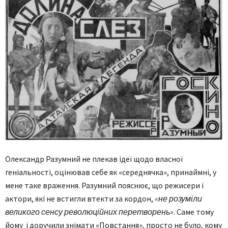
Олександр Разумний не плекав ідеї щодо власної
геніальності, оцінював себе як «середнячка», принаймні, у
мене таке враження. Разумний пояснює, що режисери і
актори, які не встигли втекти за кордон,
«не розуміли
великого сенсу революційних перетворень»
. Саме тому
йому і доручили знімати «Повстання», просто не було, кому