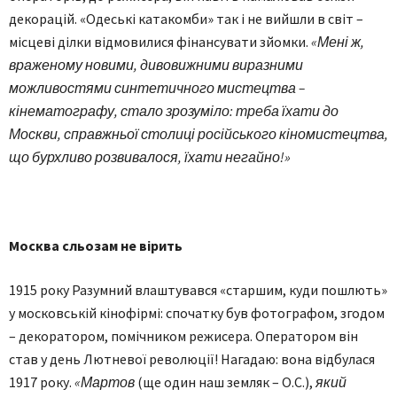
декорацій. «Одеські катакомби» так і не вийшли в світ –
місцеві ділки відмовилися фінансувати зйомки.
«Мені ж,
враженому новими, дивовижними виразними
можливостями синтетичного мистецтва –
кінематографу, стало зрозуміло: треба їхати до
Москви, справжньої столиці російського кіномистецтва,
що бурхливо розвивалося, їхати негайно!»
Москва сльозам не вірить
1915 року Разумний влаштувався «старшим, куди пошлють»
у московській кінофірмі: спочатку був фотографом, згодом
– декоратором, помічником режисера. Оператором він
став у день Лютневої революції! Нагадаю: вона відбулася
1917 року.
«Мартов
(ще один наш земляк – О.С.),
який