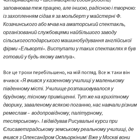
заповнював теж працею, але іншою, радісною і творчою:
із захопленням сідав я за мольберт у майстерні Ф.
Козачинського або мчав на аматорський спектакль,
організований службовцями найбільшого заводу
сільськогосподарського машинобудування англійської
фірми «Ельворті». Виступати у таких спектаклях я був
готовий у будь-якому амплуа».
Все це трохи перебільшено, на мій погляд. Все ж таки він
вчився:
«Я вчився у казенному училищі у маленькому
південному місті. Училище розташовувалося у
брудному, тісному приміщенні. Тут же на крихітному
дворику, заваленому всякою поганню, нас навчали різним
ремеслам – водопровідному, палітурному,
теслярському». І відвідував Рисувальні курси при
Єлисаветградському земському реальному училищі, де
вчився з Олександром Осмьоркіним! Вже у Москві вони