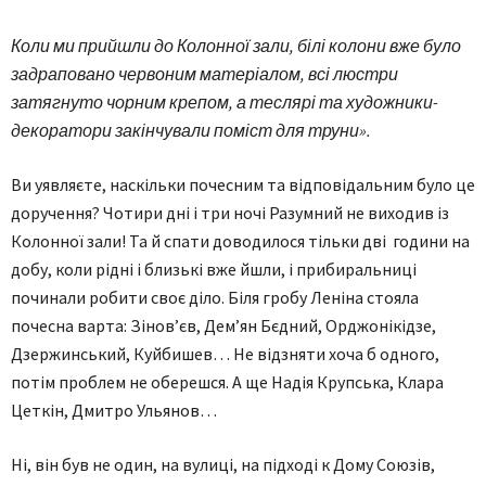
Коли ми прийшли до Колонної зали, білі колони вже було
задраповано червоним матеріалом, всі люстри
затягнуто чорним крепом, а теслярі та художники-
декоратори закінчували поміст для труни».
Ви уявляєте, наскільки почесним та відповідальним було це
доручення? Чотири дні і три ночі Разумний не виходив із
Колонної зали! Та й спати доводилося тільки дві години на
добу, коли рідні і близькі вже йшли, і прибиральниці
починали робити своє діло. Біля гробу Леніна стояла
почесна варта: Зінов’єв, Дем’ян Бєдний, Орджонікідзе,
Дзержинський, Куйбишев… Не відзняти хоча б одного,
потім проблем не оберешся. А ще Надія Крупська, Клара
Цеткін, Дмитро Ульянов…
Ні, він був не один, на вулиці, на підході к Дому Союзів,