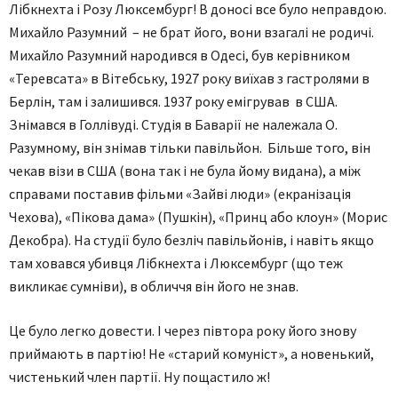
Лібкнехта і Розу Люксембург! В доносі все було неправдою.
Михайло Разумний – не брат його, вони взагалі не родичі.
Михайло Разумний народився в Одесі, був керівником
«Теревсата» в Вітебську, 1927 року виїхав з гастролями в
Берлін, там і залишився. 1937 року емігрував в США.
Знімався в Голлівуді. Студія в Баварії не належала О.
Разумному, він знімав тільки павільйон. Більше того, він
чекав візи в США (вона так і не була йому видана), а між
справами поставив фільми «Зайві люди» (екранізація
Чехова), «Пікова дама» (Пушкін), «Принц або клоун» (Морис
Декобра). На студії було безліч павільйонів, і навіть якщо
там ховався убивця Лібкнехта і Люксембург (що теж
викликає сумніви), в обличчя він його не знав.
Це було легко довести. І через півтора року його знову
приймають в партію! Не «старий комуніст», а новенький,
чистенький член партії. Ну пощастило ж!