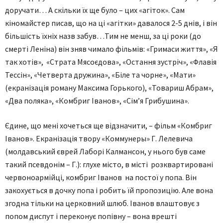
доручати… А скільки їх ще було – цих «агіток». Сам
кіномайстер писав, що на ці «агітки» давалося 2-5 днів, і він
більшість їхніх назв забув…Тим не менш, за ці роки (до
смерті Леніна) він зняв чимало фільмів: «Гримаси життя», «Я
так хотів», «Страта Мясоєдова», «Остання зустріч», «Флавія
Тессін», «Четверта дружина», «Біле та чорне», «Мати»
(екранізація роману Максима Горького), «Товариш Абрам»,
«Два поляка», «Комбриг Іванов», «Сім’я Грибушина».
Єдине, що мені хочеться ще відзначити, – фільм «Комбриг
Іванов». Екранізація твору «Коммунеры» Г. Лелевича
(молдавський єврей Лаборі Калмансон, у нього був саме
такий псевдонім – Г.): глухе місто, в місті розквартировані
червоноармійці, комбриг Іванов на постої у попа. Він
закохується в дочку попа і робить їй пропозицію. Але вона
згодна тільки на церковний шлюб. Іванов влаштовує з
попом диспут і переконує попівну – вона врешті