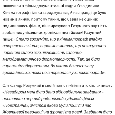
включили в фільм документальні кадри. Ото дивина…
Кінематограф тільки зароджувався, й насправді це було
новим віянням, притому таким, що Савва не оцінив:
подивившись фільм, він вирахував з Разумного вартість
зроблених унікальних хронікальних зйомок! Разумний
пише:
«Стало зрозуміло, що в кінематограф владно
вторгається інше, справжнє життя, що показувало з
чарівною силою всю нікчемність салонно-
мелодраматичного формотворчості. Так, це було
справжнім одкровенням, бо ніколи до того часу
громадянська тема не вторгалася у кінематограф».
Олександр Розумний в своїй повісті «Біля витоків…» пише :
«Незабаром мені було дано відповідальне завдання –
поставити перший радянський художній фільм
«Повстання», змістом якого були події під час
Жовтневої революції на фронті та в селі. Завдання було