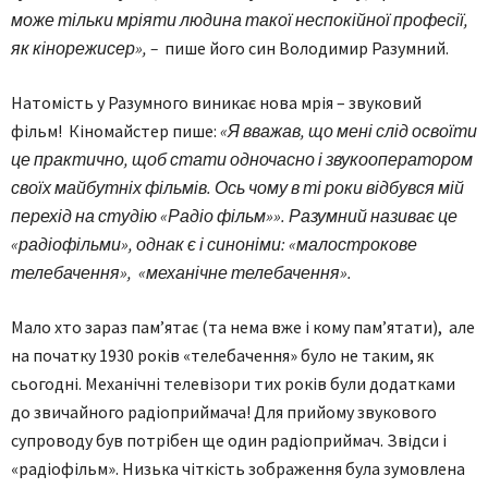
може тільки мріяти людина такої неспокійної професії,
як кінорежисер», –
пише його син Володимир Разумний.
Натомість у Разумного виникає нова мрія – звуковий
фільм! Кіномайстер пише:
«Я вважав, що мені слід освоїти
це практично, щоб стати одночасно і звукооператором
своїх майбутніх фільмів. Ось чому в ті роки відбувся мій
перехід на студію «Радіо фільм»». Разумний називає це
«радіофільми», однак є і синоніми: «малострокове
телебачення», «механічне телебачення».
Мало хто зараз пам’ятає (та нема вже і кому пам’ятати), але
на початку 1930 років «телебачення» було не таким, як
сьогодні. Механічні телевізори тих років були додатками
до звичайного радіоприймача! Для прийому звукового
супроводу був потрібен ще один радіоприймач. Звідси і
«радіофільм». Низька чіткість зображення була зумовлена