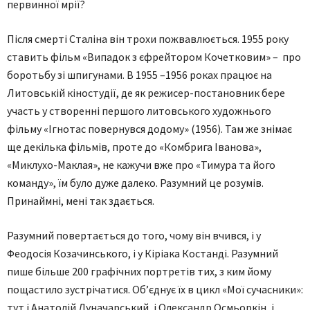
первинної мрії?
Після смерті Сталіна він трохи пожвавлюється. 1955 року
ставить фільм «Випадок з єфрейтором Кочетковим» – про
боротьбу зі шпигунами. В 1955 –1956 роках працює на
Литовській кіностудії, де як режисер-постановник бере
участь у створенні першого литовського художнього
фільму «Ігнотас повернувся додому» (1956). Там же знімає
ще декілька фільмів, проте до «Комбрига Іванова»,
«Миклухо-Маклая», не кажучи вже про «Тимура та його
команду», їм було дуже далеко. Разумний це розумів.
Принаймні, мені так здається.
Разумний повертається до того, чому він вчився, і у
Феодосія Козачинського, і у Кіріака Костанді. Разумний
пише більше 200 графічних портретів тих, з ким йому
пощастило зустрічатися. Об’єднує їх в цикл «Мої сучасники»:
тут і Анатолій Луначарський, і Олександр Осмьоркін, і