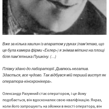
Вже за кілька хвилин із апаратом у руках (пам’ятаю, що
це була камера фірми «Еклер») я знімав мітинг на площі
біля пам’ятника Пушкіну. (…)
Плівку здано до лабораторії. Дивлюсь негатив.
Здається, все чудово. Так відбувся мій перший виступ як
оператора-кінохронікера».
Олександр Разумний стає оператором, і це йому
подобається, він вдосконалює свою кваліфікацію. Якраз,
коли його запрошують на зйомки в якості оператора, він