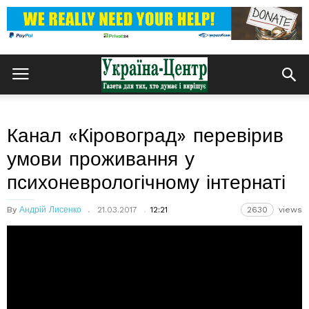
Канал «Кіровоград» перевірив
умови проживання у
психоневрологічному інтернаті
By
Андрій Лисенко
21.03.2017
12:21
2630
views