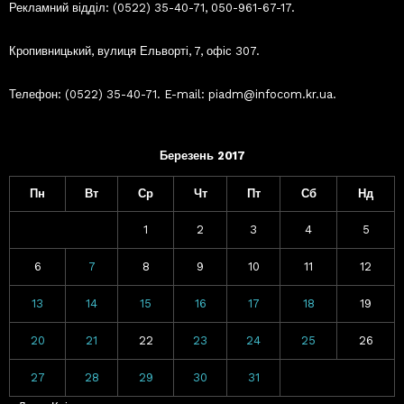
Рекламний відділ: (0522) 35-40-71, 050-961-67-17.
Кропивницький, вулиця Ельворті, 7, офіс 307.
Телефон: (0522) 35-40-71. E-mail: piadm@infocom.kr.ua.
Березень 2017
Пн
Вт
Ср
Чт
Пт
Сб
Нд
1
2
3
4
5
6
7
8
9
10
11
12
13
14
15
16
17
18
19
20
21
22
23
24
25
26
27
28
29
30
31