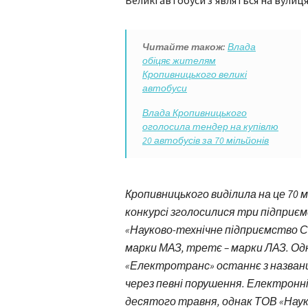
Великі автобуси з’являться на вулиц
Читайте також:
Влада
обіцяє жителям
Кропивницького великі
автобуси
Влада Кропивницького
оголосила тендер на купівлю
20 автобусів за 70 мільйонів
Кропивницького виділила на це 70 м
конкурсі зголосилися три підприєм
«Науково-технічне підприємство С
марки МАЗ, третє – марки ЛАЗ. Од
«Електротранс» останнє з названи
через певні порушення. Електронні
десятого травня, однак ТОВ «Наук