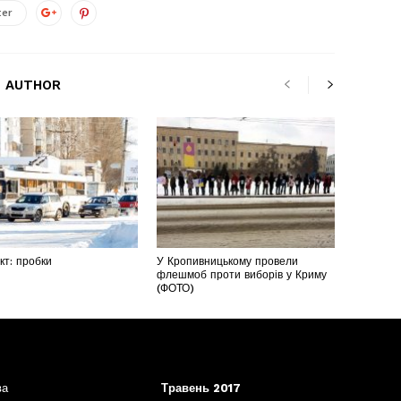
ter
 AUTHOR
т: пробки
У Кропивницькому провели
флешмоб проти виборів у Криму
(ФОТО)
ва
Травень 2017