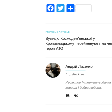
Facebook
Twitter
Поділитис
PREVIOUS ARTICLE
Вулицю Космодем’янської у
Кропивницькому перейменують на че
героя АТО
Андрій Лисенко
http://uc.kr.ua
Редактор Інтернет-видання 
хороша і добра людина.