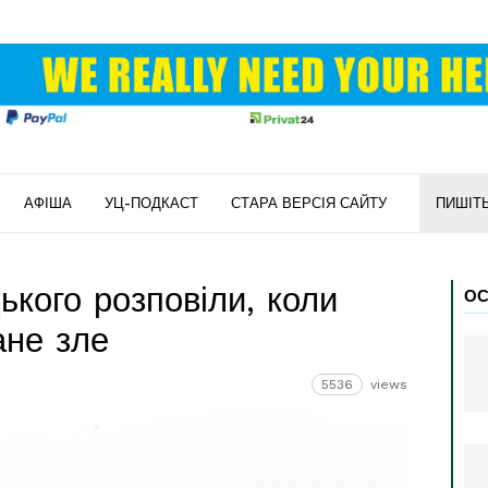
АФІША
УЦ-ПОДКАСТ
СТАРА ВЕРСІЯ САЙТУ
ПИШІТ
ького розповіли, коли
ОС
ане зле
5536
views