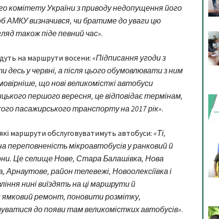
о комітету України з приводу недопущення його
щоб АМКУ визначився, чи братиме до уваги цю
гляд також піде певний час»
.
їдуть на маршрути восени:
«Підписання угоди з
 десь у червні, а після цього обумовлювати з ним
овірніше, що нові великомісткі автобуси
цького першого вересня, це відповідає термінам,
кого пасажирського транспорту на 2017 рік»
.
 які маршрути обслуговуватимуть автобуси:
«Ті,
на переповненість мікроавтобусів у ранковий й
айони. Це селище Нове, Стара Балашівка, Нова
, Арнаутове, район телевежі, Новоолексіївка і
ління нині виїздять на ці маршрути й
 ямковий ремонт, поновити розмітку,
туватися до появи там великомістких автобусів»
.