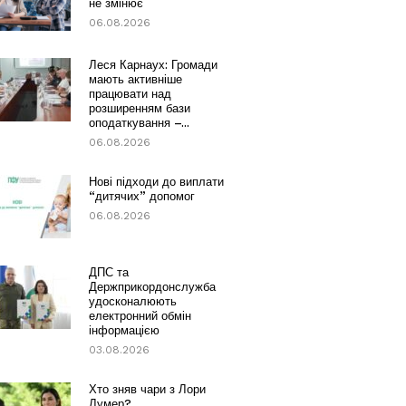
не змінює
06.08.2026
Леся Карнаух: Громади
мають активніше
працювати над
розширенням бази
оподаткування –...
06.08.2026
Нові підходи до виплати
“дитячих” допомог
06.08.2026
ДПС та
Держприкордонслужба
удосконалюють
електронний обмін
інформацією
03.08.2026
Хто зняв чари з Лори
Лумер?