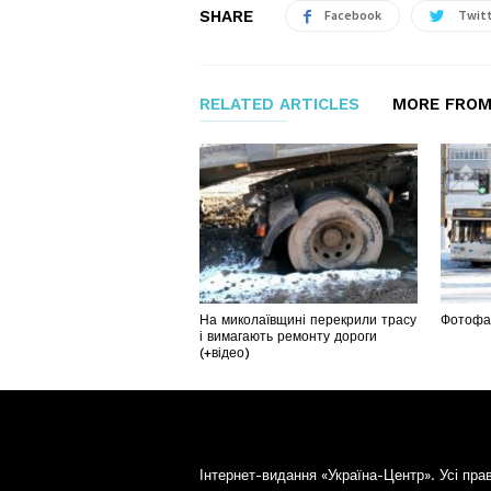
SHARE
Facebook
Twit
RELATED ARTICLES
MORE FROM
На миколаївщині перекрили трасу
Фотофак
і вимагають ремонту дороги
(+відео)
Інтернет-видання «Україна-Центр». Усі пра