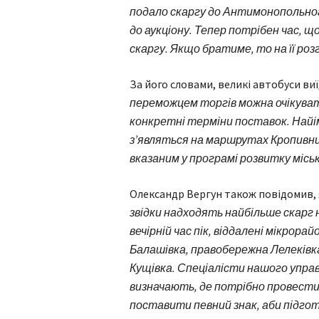
подало скаргу до Антимонопольног
до аукціону. Тепер потрібен час, 
скаргу. Якщо братиме, то на її роз
За його словами, великі автобуси ви
переможцем торгів можна очікувати
конкретні терміни поставок. Найім
з’являться на маршрутах Кропивни
вказаним у програмі розвитку місь
Олександр Вергун також повідомив,
звідки надходять найбільше скарг 
вечірній час пік, віддалені мікрор
Балашівка, правобережна Лелеківка
Кущівка. Спеціалісти нашого управ
визначають, де потрібно провести
поставити певний знак, аби підго