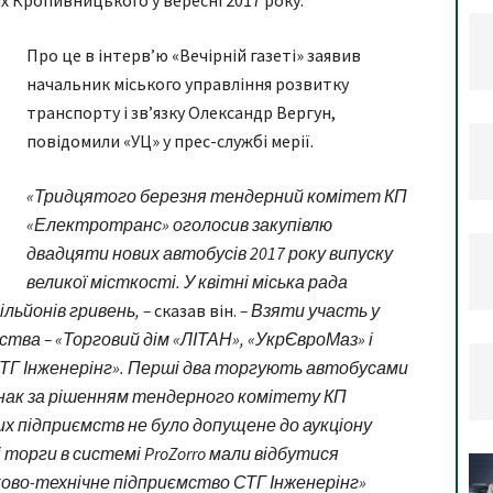
ях Кропивницького у вересні 2017 року.
Про це в інтерв’ю «Вечірній газеті» заявив
начальник міського управління розвитку
транспорту і зв’язку Олександр Вергун,
повідомили «УЦ» у прес-службі мерії.
«Тридцятого березня тендерний комітет КП
«Електротранс» оголосив закупівлю
двадцяти нових автобусів 2017 року випуску
великої місткості. У квітні міська рада
ільйонів гривень, –
сказав він.
– Взяти участь у
ства – «Торговий дім «ЛІТАН», «УкрЄвроМаз» і
ТГ Інженерінг». Перші два торгують автобусами
нак за рішенням тендерного комітету КП
х підприємств не було допущене до аукціону
 торги в системі ProZorro мали відбутися
ово-технічне підприємство СТГ Інженерінг»