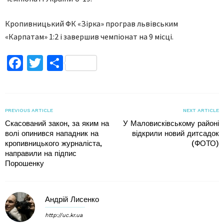
Кропивницький ФК «Зірка» програв львівським
«Карпатам» 1:2 і завершив чемпіонат на 9 місці.
Facebook
Twitter
Поділитися
PREVIOUS ARTICLE
NEXT ARTICLE
Скасований закон, за яким на
У Маловисківському районі
волі опинився нападник на
відкрили новий дитсадок
кропивницького журналіста,
(ФОТО)
направили на підпис
Порошенку
Андрій Лисенко
http://uc.kr.ua