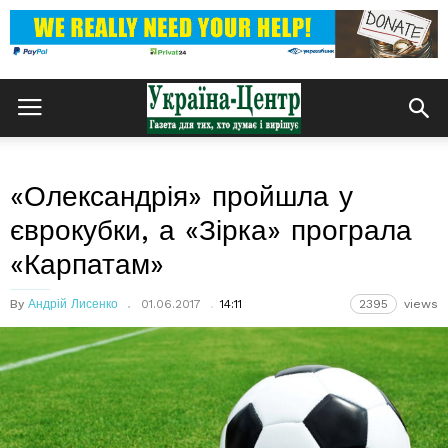
«Олександрія» пройшла у
єврокубки, а «Зірка» програла
«Карпатам»
By
Андрій Лисенко
01.06.2017
14:11
2395
views