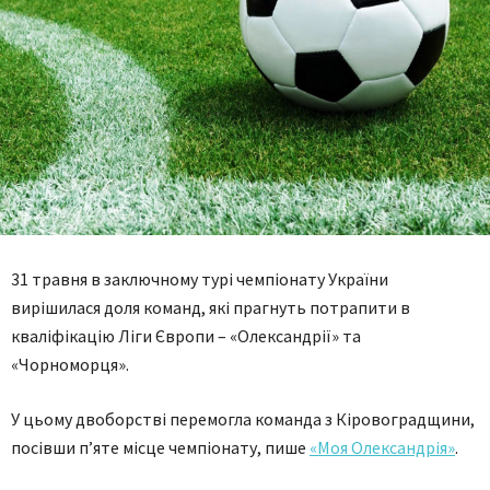
31 травня в заключному турі чемпіонату України
вирішилася доля команд, які прагнуть потрапити в
кваліфікацію Ліги Європи – «Олександрії» та
«Чорноморця».
У цьому двоборстві перемогла команда з Кіровоградщини,
посівши п’яте місце чемпіонату, пише
«Моя Олександрія»
.