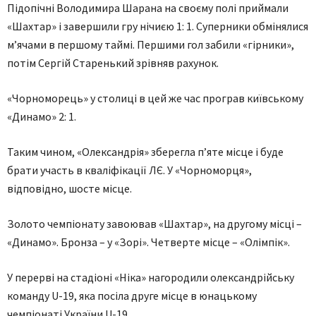
Підопічні Володимира Шарана на своєму полі приймали
«Шахтар» і завершили гру нічиєю 1: 1. Суперники обмінялися
м’ячами в першому таймі. Першими гол забили «гірники»,
потім Сергій Старенький зрівняв рахунок.
«Чорноморець» у столиці в цей же час програв київському
«Динамо» 2: 1.
Таким чином, «Олександрія» зберегла п’яте місце і буде
брати участь в кваліфікації ЛЄ. У «Чорноморця»,
відповідно, шосте місце.
Золото чемпіонату завоював «Шахтар», на другому місці –
«Динамо». Бронза – у «Зорі». Четверте місце – «Олімпік».
У перерві на стадіоні «Ніка» нагородили олександрійську
команду U-19, яка посіла друге місце в юнацькому
чемпіонаті України U-19.