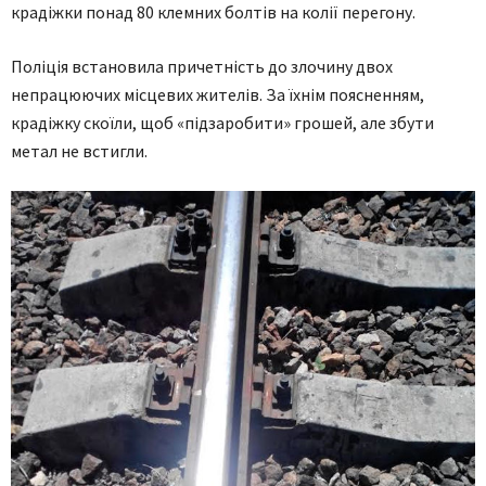
крадіжки понад 80 клемних болтів на колії перегону.
Поліція встановила причетність до злочину двох
непрацюючих місцевих жителів. За їхнім поясненням,
крадіжку скоїли, щоб «підзаробити» грошей, але збути
метал не встигли.