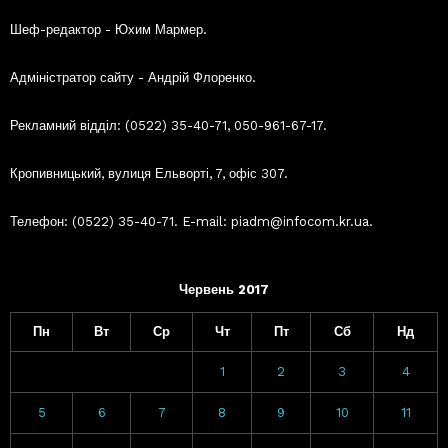
Шеф-редактор - Юхим Мармер.
Адміністратор сайту - Андрій Флоренко.
Рекламний відділ: (0522) 35-40-71, 050-961-67-17.
Кропивницький, вулиця Ельворті, 7, офіс 307.
Телефон: (0522) 35-40-71. E-mail: piadm@infocom.kr.ua.
Червень 2017
Пн
Вт
Ср
Чт
Пт
Сб
Нд
1
2
3
4
5
6
7
8
9
10
11