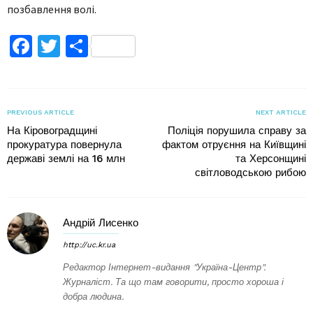
позбавлення волі.
Facebook
Twitter
Поділитися
PREVIOUS ARTICLE
NEXT ARTICLE
На Кіровоградщині
Поліція порушила справу за
прокуратура повернула
фактом отруєння на Київщині
державі землі на 16 млн
та Херсонщині
світловодською рибою
Андрій Лисенко
http://uc.kr.ua
Редактор Інтернет-видання "Україна-Центр".
Журналіст. Та що там говорити, просто хороша і
добра людина.