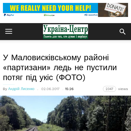
У Маловисківському районі
«партизани» ледь не пустили
потяг під укіс (ФОТО)
By
Андрій Лисенко
02.06.2017
15:26
2347
views