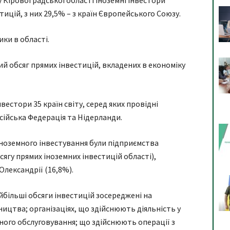
ку Кіровоградської області іноземні інвестори
тицій, з них 29,5% – з країн Європейського Союзу.
ки в області.
ий обсяг прямих інвестицій, вкладених в економіку
вестори 35 країн світу, серед яких провідні
сійська Федерація та Нідерланди.
ноземного інвестування були підприємства
гу прямих іноземних інвестицій області),
Олександрії (16,8%).
йбільші обсяги інвестицій зосереджені на
ицтва; організаціях, що здійснюють діяльність у
ного обслуговування; що здійснюють операції з