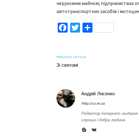
нерухомим майном; підприємствах оп
автотранспортних засобів і мотоцик
Facebook
Twitter
Поділитис
PREVIOUS ARTICLE
Зі святом!
Андрій Лисенко
http://uc.kr.ua
Редактор Інтернет-видання 
хороша і добра людина.