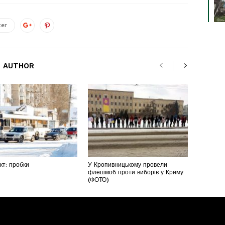
ter
 AUTHOR
т: пробки
У Кропивницькому провели
флешмоб проти виборів у Криму
(ФОТО)