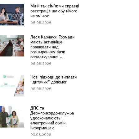
Ми й так сім’я: чи справді
реєстрація шлюбу нічого
не змінює
06.08.2026
Леся Карнаух: Громади
мають активніше
працювати над
розширенням бази
оподаткування –...
06.08.2026
Нові підходи до виплати
“дитячих” допомог
06.08.2026
ДПС та
Держприкордонслужба
удосконалюють
електронний обмін
інформацією
03.08.2026