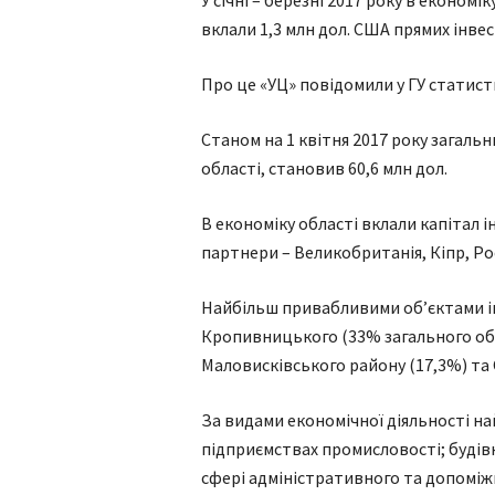
У січні – березні 2017 року в економі
вклали 1,3 млн дол. США прямих інвес
Про це «УЦ» повідомили у ГУ статисти
Станом на 1 квітня 2017 року загальн
області, становив 60,6 млн дол.
В економіку області вклали капітал ін
партнери – Великобританія, Кіпр, Ро
Найбільш привабливими об’єктами і
Кропивницького (33% загального обся
Маловисківського району (17,3%) та 
За видами економічної діяльності на
підприємствах промисловості; будівн
сфері адміністративного та допоміж