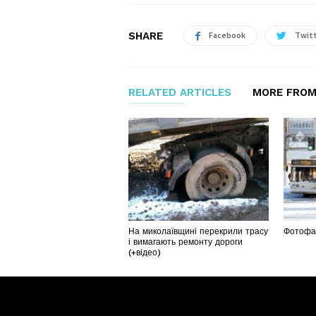
SHARE
Facebook
Twit
RELATED ARTICLES
MORE FROM
На миколаївщині перекрили трасу
Фотофак
і вимагають ремонту дороги
(+відео)