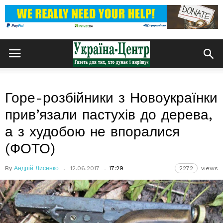
Горе-розбійники з Новоукраїнки
прив’язали пастухів до дерева,
а з худобою не впоралися
(ФОТО)
By
Андрій Лисенко
12.06.2017
17:29
2272
views