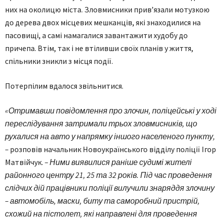
них на околицю міста. Зловмисники прив’язали мотузкою
до дерева двох місцевих мешканців, які знаходилися на
пасовищі, а самі намагалися завантажити худобу до
причепа. Втім, так і не втіливши своїх планів у життя,
спільники зникли з місця події.
Потерпілим вдалося звільнитися.
«Отримавши повідомлення про злочин, поліцейські у ході
переслідування затримали трьох зловмисників, що
рухалися на авто у напрямку іншого населеного пункту,
–
розповів начальник Новоукраїнського відділу поліції Ігор
Матвійчук.
– Ними виявилися раніше судимі жителі
районного центру 21, 25 та 32 років. Під час проведення
слідчих дій працівники поліції вилучили знаряддя злочину
– автомобіль, маски, биту та саморобний пристрій,
схожий на пістолет, які направлені для проведення