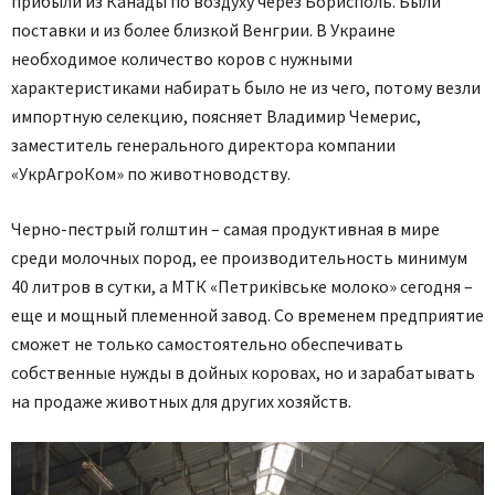
прибыли из Канады по воздуху через Борисполь. Были
поставки и из более близкой Венгрии. В Украине
необходимое количество коров с нужными
характеристиками набирать было не из чего, потому везли
импортную селекцию, поясняет Владимир Чемерис,
заместитель генерального директора компании
«УкрАгроКом» по животноводству.
Черно-пестрый голштин – самая продуктивная в мире
среди молочных пород, ее производительность минимум
40 литров в сутки, а МТК «Петриківське молоко» сегодня –
еще и мощный племенной завод. Со временем предприятие
сможет не только самостоятельно обеспечивать
собственные нужды в дойных коровах, но и зарабатывать
на продаже животных для других хозяйств.