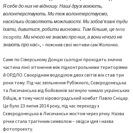
Я себе до них не відношу. Наші друзі воюють,
волонтерствують. Ми теж волонтерствуємо,
наскільки дозволяють можливості. Ми зобов’язані туди
їхати, дивитися, робити висновки. Тим більше, це terra
incognita. Ми нічого не знаємо про них, а вони нічого не
знають про нас»
, – пояснив свої мотиви сам Жолонко.
Саме по Сіверському Донцю сьогодні проходить значна
частина лінії зіткнення між підконтрольними територіями
й ОРДЛО. Своєрідним вододілом двох світів він став три
роки тому. Під час звільнення Рубіжного, Сєвєродонецька
та Лисичанська від бойовиків загинуло чимало українських
бійців, в тому числі кіровоградський комбат Павло Сніцар.
Це було 23 липня 2014 року, під час переходу з
Сєвєродонецька в Лисичанськ мостом через річку. Назва
річки стала трагічним символом – звідси ідея і назва
фотопроекту.