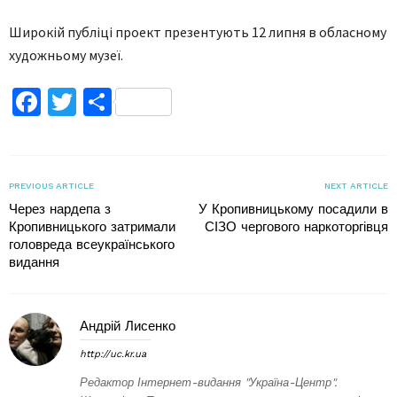
Широкій публіці проект презентують 12 липня в обласному
художньому музеї.
Facebook
Twitter
Поділитися
PREVIOUS ARTICLE
NEXT ARTICLE
Через нардепа з
У Кропивницькому посадили в
Кропивницького затримали
СІЗО чергового наркоторгівця
головреда всеукраїнського
видання
Андрій Лисенко
http://uc.kr.ua
Редактор Інтернет-видання "Україна-Центр".