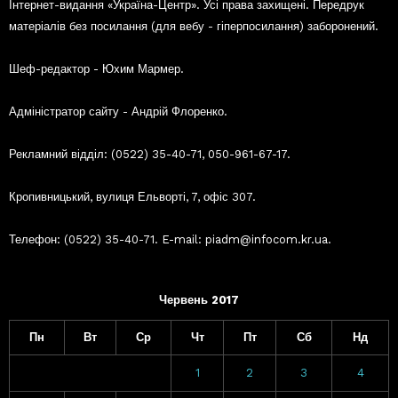
Інтернет-видання «Україна-Центр». Усі права захищені. Передрук
матеріалів без посилання (для вебу - гіперпосилання) заборонений.
Шеф-редактор - Юхим Мармер.
Адміністратор сайту - Андрій Флоренко.
Рекламний відділ: (0522) 35-40-71, 050-961-67-17.
Кропивницький, вулиця Ельворті, 7, офіс 307.
Телефон: (0522) 35-40-71. E-mail: piadm@infocom.kr.ua.
Червень 2017
Пн
Вт
Ср
Чт
Пт
Сб
Нд
1
2
3
4