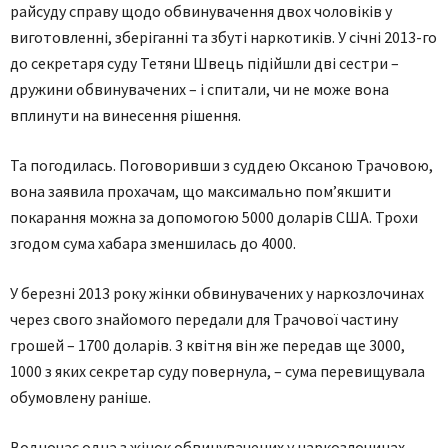
райсуду справу щодо обвинувачення двох чоловіків у
виготовленні, зберіганні та збуті наркотиків. У січні 2013-го
до секретаря суду Тетяни Швець підійшли дві сестри –
дружини обвинувачених – і спитали, чи не може вона
вплинути на винесення рішення.
Та погодилась. Поговоривши з суддею Оксаною Трачовою,
вона заявила прохачам, що максимально пом’якшити
покарання можна за допомогою 5000 доларів США. Трохи
згодом сума хабара зменшилась до 4000.
У березні 2013 року жінки обвинувачених у наркозлочинах
через свого знайомого передали для Трачової частину
грошей – 1700 доларів. 3 квітня він же передав ще 3000,
1000 з яких секретар суду повернула, – сума перевищувала
обумовлену раніше.
Водночас одна з жінок обвинувачених у наркозлочинах,