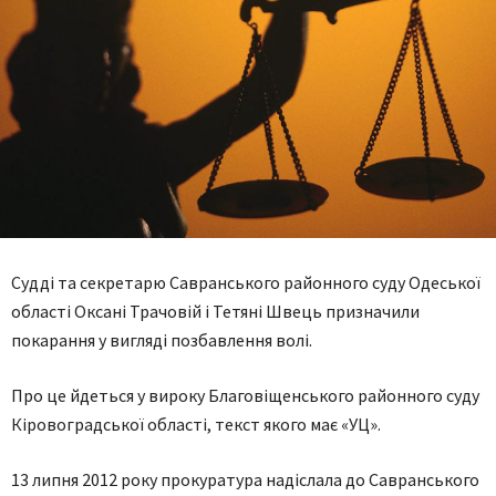
Судді та секретарю Савранського районного суду Одеської
області Оксані Трачовій і Тетяні Швець призначили
покарання у вигляді позбавлення волі.
Про це йдеться у вироку Благовіщенського районного суду
Кіровоградської області, текст якого має «УЦ».
13 липня 2012 року прокуратура надіслала до Савранського