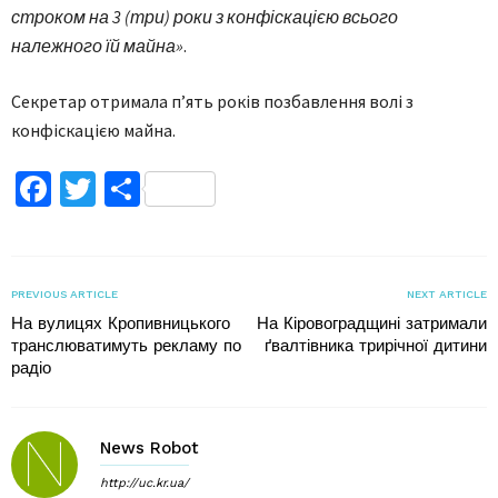
строком на 3 (три) роки з конфіскацією всього
належного їй майна»
.
Секретар отримала п’ять років позбавлення волі з
конфіскацією майна.
Facebook
Twitter
Поділитися
PREVIOUS ARTICLE
NEXT ARTICLE
На вулицях Кропивницького
На Кіровоградщині затримали
транслюватимуть рекламу по
ґвалтівника трирічної дитини
радіо
News Robot
http://uc.kr.ua/