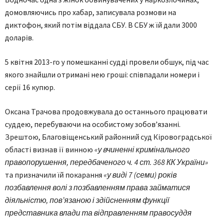
домовляючись про хабар, записувала розмови на
диктофон, який потім віддала СБУ. В СБУ ж їй дали 3000
доларів.
5 квітня 2013-го у помешканні судді провели обшук, під час
якого знайшли отримані нею гроші: співпадали номери і
серії 16 купюр.
Оксана Трачова продовжувала до останнього працювати
суддею, перебуваючи на особистому зобов’язанні.
Зрештою, Благовіщенський районний суд Кіровоградської
області визнав її винною
«у вчиненні кримінального
правопорушення, передбаченого ч. 4 ст. 368 КК України»
та призначили їй покарання
«у виді 7 (семи) років
позбавлення волі з позбавленням права займатися
діяльністю, пов’язаною і здійсненням функції
представника влади та відправленням правосуддя