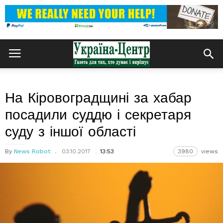
На Кіровоградщині за хабар
посадили суддю і секретаря
суду з іншої області
By
News Robot
03.10.2017
13:53
3980
views