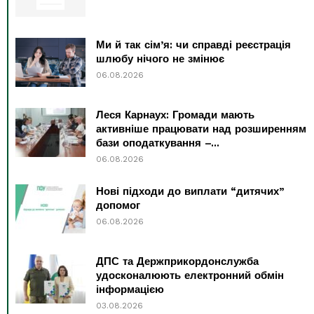
Ми й так сім’я: чи справді реєстрація
шлюбу нічого не змінює
06.08.2026
Леся Карнаух: Громади мають
активніше працювати над розширенням
бази оподаткування –...
06.08.2026
Нові підходи до виплати “дитячих”
допомог
06.08.2026
ДПС та Держприкордонслужба
удосконалюють електронний обмін
інформацією
03.08.2026