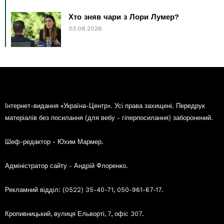
Хто зняв чари з Лори Лумер?
03.08.2026
Інтернет-видання «Україна-Центр». Усі права захищені. Передрук
матеріалів без посилання (для вебу - гіперпосилання) заборонений.
Шеф-редактор - Юхим Мармер.
Адміністратор сайту - Андрій Флоренко.
Рекламний відділ: (0522) 35-40-71, 050-961-67-17.
Кропивницький, вулиця Ельворті, 7, офіс 307.