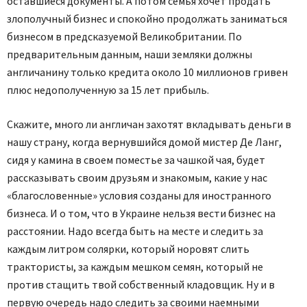
оставшиеся документы. А потом семья хочет продать
злополучный бизнес и спокойно продолжать заниматься
бизнесом в предсказуемой Великобритании. По
предварительным данным, наши земляки должны
англичанину только кредита около 10 миллионов гривен
плюс недополученную за 15 лет прибыль.
Скажите, много ли англичан захотят вкладывать деньги в
нашу страну, когда вернувшийся домой мистер Де Ланг,
сидя у камина в своем поместье за чашкой чая, будет
рассказывать своим друзьям и знакомым, какие у нас
«благословенные» условия созданы для иностранного
бизнеса. И о том, что в Украине нельзя вести бизнес на
расстоянии. Надо всегда быть на месте и следить за
каждым литром солярки, который норовят слить
трактористы, за каждым мешком семян, который не
против стащить твой собственный кладовщик. Ну и в
первую очередь надо следить за своими наемными