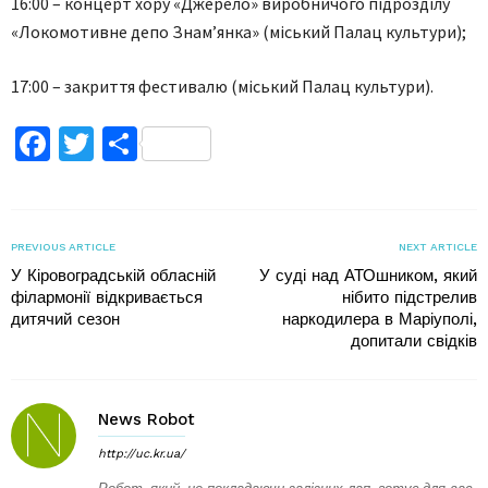
16:00 – концерт хору «Джерело» виробничого підрозділу
«Локомотивне депо Знам’янка» (міський Палац культури);
17:00 – закриття фестивалю (міський Палац культури).
Facebook
Twitter
Поділитися
PREVIOUS ARTICLE
NEXT ARTICLE
У Кіровоградській обласній
У суді над АТОшником, який
філармонії відкривається
нібито підстрелив
дитячий сезон
наркодилера в Маріуполі,
допитали свідків
News Robot
http://uc.kr.ua/