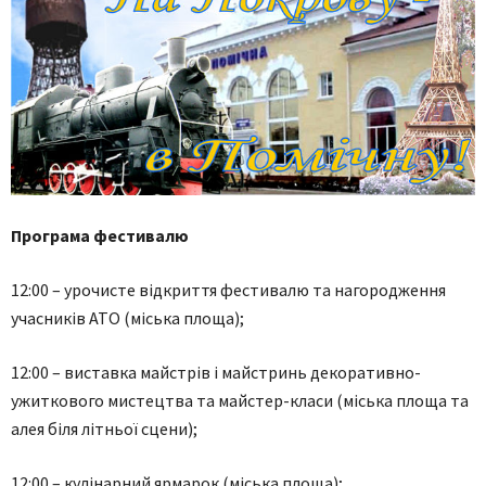
Програма фестивалю
12:00 – урочисте відкриття фестивалю та нагородження
учасників АТО (міська площа);
12:00 – виставка майстрів і майстринь декоративно-
ужиткового мистецтва та майстер-класи (міська площа та
алея біля літньої сцени);
12:00 – кулінарний ярмарок (міська площа);