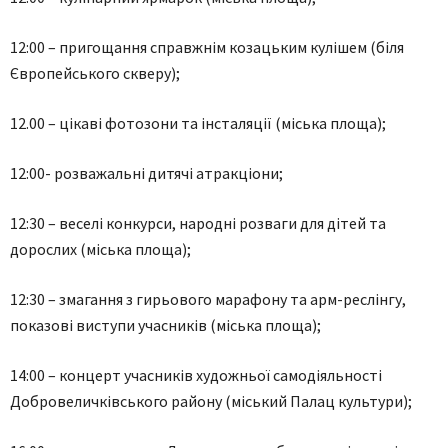
12:00 – пригощання справжнім козацьким кулішем (біля
Європейського скверу);
12.00 – цікаві фотозони та інсталяції (міська площа);
12:00- розважальні дитячі атракціони;
12:30 – веселі конкурси, народні розваги для дітей та
дорослих (міська площа);
12:30 – змагання з гирьового марафону та арм-реслінгу,
показові виступи учасників (міська площа);
14:00 – концерт учасників художньої самодіяльності
Добровеличківського району (міський Палац культури);