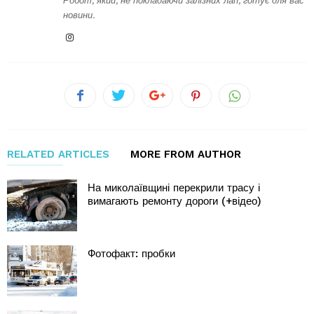
Робот, який, не покладаючи залізних лап, готує для вас
новини.
RELATED ARTICLES
MORE FROM AUTHOR
На миколаївщині перекрили трасу і
вимагають ремонту дороги (+відео)
Фотофакт: пробки