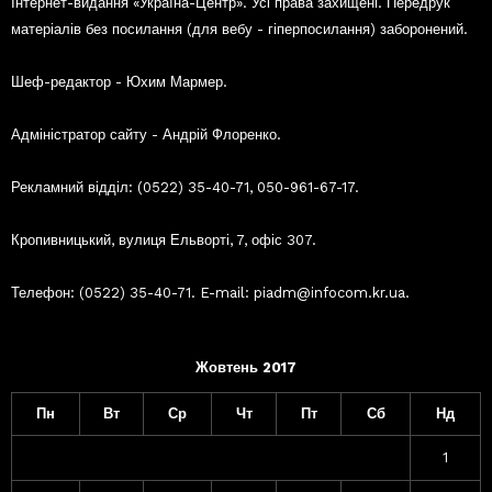
Інтернет-видання «Україна-Центр». Усі права захищені. Передрук
матеріалів без посилання (для вебу - гіперпосилання) заборонений.
Шеф-редактор - Юхим Мармер.
Адміністратор сайту - Андрій Флоренко.
Рекламний відділ: (0522) 35-40-71, 050-961-67-17.
Кропивницький, вулиця Ельворті, 7, офіс 307.
Телефон: (0522) 35-40-71. E-mail: piadm@infocom.kr.ua.
Жовтень 2017
Пн
Вт
Ср
Чт
Пт
Сб
Нд
1