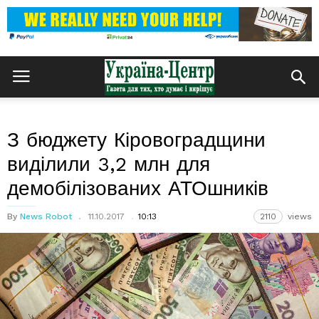
З бюджету Кіровоградщини
виділили 3,2 млн для
демобілізованих АТОшників
By
News Robot
11.10.2017
10:13
2110
views