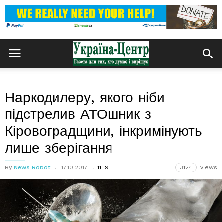
Наркодилеру, якого ніби
підстрелив АТОшник з
Кіровоградщини, інкримінують
лише зберігання
By
News Robot
17.10.2017
11:19
3124
views