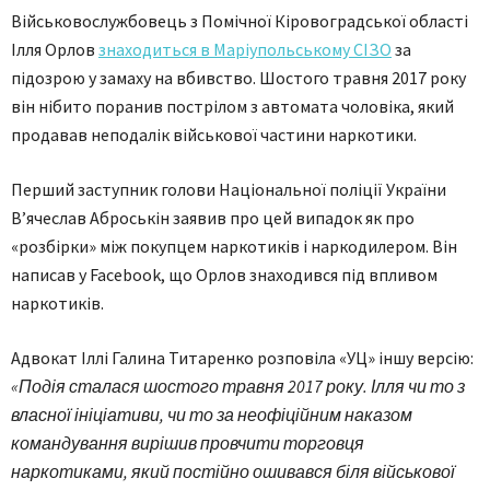
Військовослужбовець з Помічної Кіровоградської області
Ілля Орлов
знаходиться в Маріупольському СІЗО
за
підозрою у замаху на вбивство. Шостого травня 2017 року
він нібито поранив пострілом з автомата чоловіка, який
продавав неподалік військової частини наркотики.
Перший заступник голови Національної поліції України
В’ячеслав Аброськін заявив про цей випадок як про
«розбірки» між покупцем наркотиків і наркодилером. Він
написав у Facebook, що Орлов знаходився під впливом
наркотиків.
Адвокат Іллі Галина Титаренко розповіла «УЦ» іншу версію:
«Подія сталася шостого травня 2017 року. Ілля чи то з
власної ініціативи, чи то за неофіційним наказом
командування вирішив провчити торговця
наркотиками, який постійно ошивався біля військової