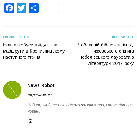
Facebook
Twitter
Поділитися
PREVIOUS ARTICLE
NEXT ARTICLE
Нові автобуси виїдуть на
В обласній бібліотеці ім. Д.
маршрути в Кропивницькому
Чижевського є книга
наступного тижня
нобелівського лауреата з
літератури 2017 року
News Robot
http://uc.kr.ua/
Робот, який, не покладаючи залізних лап, готує для вас
новини.