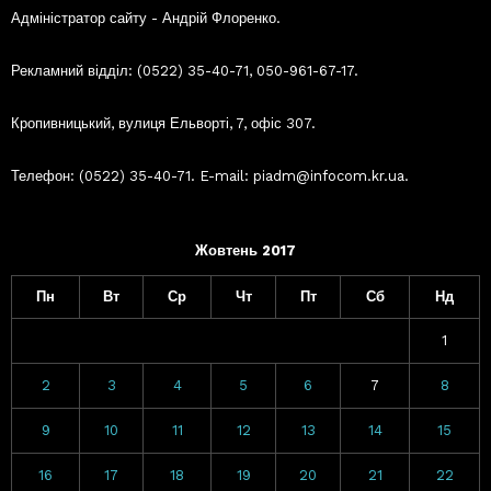
Адміністратор сайту - Андрій Флоренко.
Рекламний відділ: (0522) 35-40-71, 050-961-67-17.
Кропивницький, вулиця Ельворті, 7, офіс 307.
Телефон: (0522) 35-40-71. E-mail: piadm@infocom.kr.ua.
Жовтень 2017
Пн
Вт
Ср
Чт
Пт
Сб
Нд
1
2
3
4
5
6
7
8
9
10
11
12
13
14
15
16
17
18
19
20
21
22