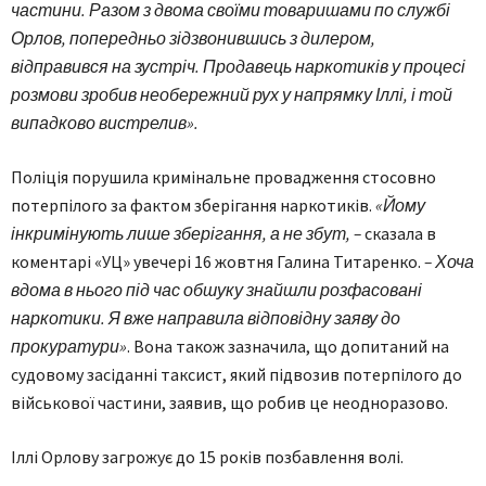
частини. Разом з двома своїми товаришами по службі
Орлов, попередньо зідзвонившись з дилером,
відправився на зустріч. Продавець наркотиків у процесі
розмови зробив необережний рух у напрямку Іллі, і той
випадково вистрелив».
Поліція порушила кримінальне провадження стосовно
потерпілого за фактом зберігання наркотиків.
«Йому
інкримінують лише зберігання, а не збут, –
сказала в
коментарі «УЦ» увечері 16 жовтня Галина Титаренко.
– Хоча
вдома в нього під час обшуку знайшли розфасовані
наркотики. Я вже направила відповідну заяву до
прокуратури»
. Вона також зазначила, що допитаний на
судовому засіданні таксист, який підвозив потерпілого до
військової частини, заявив, що робив це неодноразово.
Іллі Орлову загрожує до 15 років позбавлення волі.