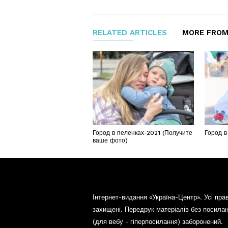
RELATED ARTICLES
MORE FROM
Город в пеленках-2021 (Получите
Город в
ваше фото)
Інтернет-видання «Україна-Центр». Усі пра
захищені. Передрук матеріалів без посила
(для вебу - гіперпосилання) заборонений.