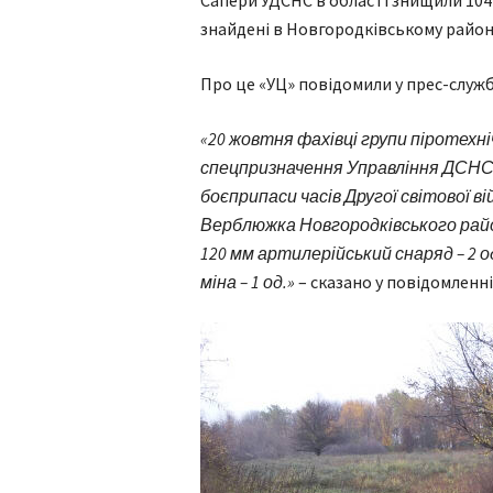
Сапери УДСНС в області знищили 104 з
знайдені в Новгородківському район
Про це «УЦ» повідомили у прес-служб
«20 жовтня фахівці групи піротехн
спецпризначення Управління ДСНС 
боєприпаси часів Другої світової ві
Верблюжка Новгородківського району
120 мм артилерійський снаряд – 2 од
міна – 1 од.»
– сказано у повідомленні