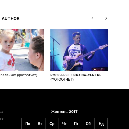
 AUTHOR
 пеленках (фотоотчет)
ROCK-FEST UKRAINA-CENTRE
(ФОТООТЧЕТ)
ва
Жовтень 2017
ння
Пн
Вт
Ср
Чт
Пт
Сб
Нд