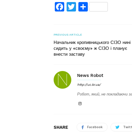
Facebook
Twitter
Поділитис
PREVIOUS ARTICLE
Начальник кропивницького СІЗО нині
сидить у «своєму» ж СІЗО і планує
внести заставу
News Robot
http://uc.kr.ua/
Робот, який, не покладаючи за
SHARE
Facebook
Twit