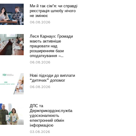
Ми й так сім’я: чи справді
реєстрація шлюбу нічого
не змінює
06.08.2026
Леся Карнаух: Громади
мають активніше
працювати над
розширенням бази
оподаткування –...
06.08.2026
Нові підходи до виплати
“дитячих” допомог
06.08.2026
ДПС та
Держприкордонслужба
удосконалюють
електронний обмін
інформацією
03.08.2026