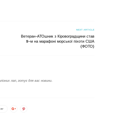
я
NEXT ARTICLE
Ветеран-АТОшник з Кіровоградщини став
9-м на марафоні морської піхоти США
(ФОТО)
лізних лап, готує для вас новини.
ter