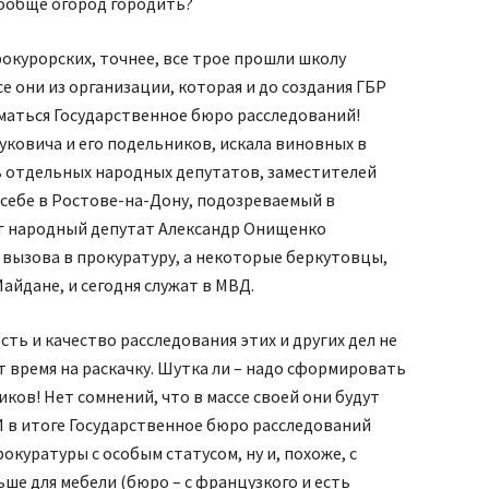
вообще огород городить?
рокурорских, точнее, все трое прошли школу
е они из организации, которая и до создания ГБР
иматься Государственное бюро расследований!
ковича и его подельников, искала виновных в
ь отдельных народных депутатов, заместителей
 себе в Ростове-на-Дону, подозреваемый в
ег народный депутат Александр Онищенко
 вызова в прокуратуру, а некоторые беркутовцы,
айдане, и сегодня служат в МВД.
ть и качество расследования этих и других дел не
т время на раскачку. Шутка ли – надо сформировать
иков! Нет сомнений, что в массе своей они будут
И в итоге Государственное бюро расследований
окуратуры с особым статусом, ну и, похоже, с
ше для мебели (бюро – с французкого и есть