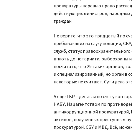
прокуратуры перешло право расслед
действующих министров, народных д
граждан.
Не верите, что это тридцатый по сч
пребывающих на слуху полиции, СБУ
служб, статус правоохранительного 
вплоть до нотариата, рыбоохраны и
посчитать, что 29 таких органов, то
и специализированный, но орган в с
некоторые не считают. Сути дела это
А еще ГБР – девятая по счету контор
НАБУ, Нац­агентством по противод
антикоррупционной прокуратурой,
активов, полученных преступным пу
прокуратурой, СБУ и МВД. Всё, може