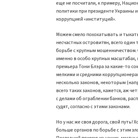
еще не посчитали, к примеру, Наци
политики при президенте Украины и
коррупцией «институций».
Можем смело похохатывать и тыкать
несчастных островитян, всего один 
борьбе с крупным мошенничеством.
именно в особо крупных масштабах, 
премьера Тони Блэра за какие-то со
мелкими и средними коррупционерам
несколько законов, некоторым (напр
всего таких законов, кажется, аж че
с делами об ограблении банков, расп
судят, согласно с этими законами.
Но у нас же своя дорога, свой путь! 
больше органов по борьбе с этим зл
Последний пример из наших, местных