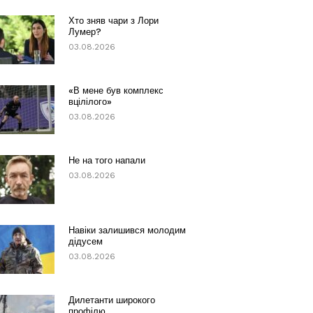
Хто зняв чари з Лори
Лумер?
03.08.2026
«В мене був комплекс
вцілілого»
03.08.2026
Не на того напали
03.08.2026
Навіки залишився молодим
дідусем
03.08.2026
Дилетанти широкого
профілю