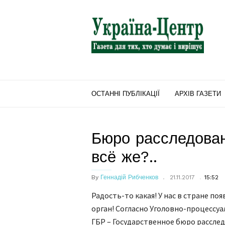
"Україна-
Центр"
ОСТАННІ ПУБЛІКАЦІЇ
АРХІВ ГАЗЕТИ
Бюро расследова
всё же?..
By
Геннадій Рибченков
21.11.2017
15:52
Радость-то какая! У нас в стране п
орган! Согласно Уголовно-процессуа
ГБР – Государственное бюро расслед