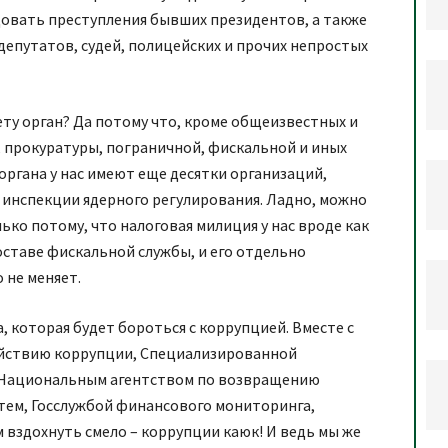
овать преступления бывших президентов, а также
епутатов, судей, полицейских и прочих непростых
ету орган? Да потому что, кроме общеизвестных и
, прокуратуры, пограничной, фискальной и иных
органа у нас имеют еще десятки организаций,
 инспекции ядерного регулирования. Ладно, можно
лько потому, что налоговая милиция у нас вроде как
оставе фискальной службы, и его отдельно
 не меняет.
а, которая будет бороться с коррупцией. Вместе с
ействию коррупции, Специализированной
 Национальным агентством по возвращению
тем, Госслужбой финансового мониторинга,
м вздохнуть смело – коррупции каюк! И ведь мы же