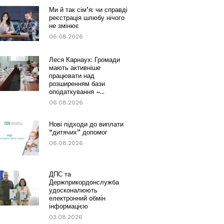
Ми й так сім’я: чи справді
реєстрація шлюбу нічого
не змінює
06.08.2026
Леся Карнаух: Громади
мають активніше
працювати над
розширенням бази
оподаткування –...
06.08.2026
Нові підходи до виплати
“дитячих” допомог
06.08.2026
ДПС та
Держприкордонслужба
удосконалюють
електронний обмін
інформацією
03.08.2026