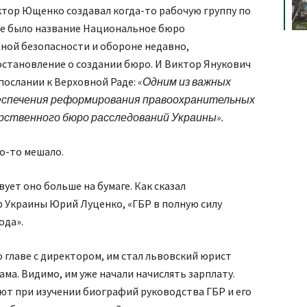
ктор Ющенко создавал когда-то рабочую группу по
ше было название Национальное бюро
ьной безопасности и обороне недавно,
остановление о создании бюро. И Виктор Янукович
в послании к Верховной Раде:
«Одним из важных
еспечения реформирования правоохранительных
арственного бюро расследований Украины».
то-то мешало.
вует оно больше на бумаге. Как сказал
 Украины Юрий Луценко, «ГБР в полную силу
ода».
 главе с директором, им стал львовский юрист
зама. Видимо, им уже начали начислять зарплату.
ют при изучении биографий руководства ГБР и его