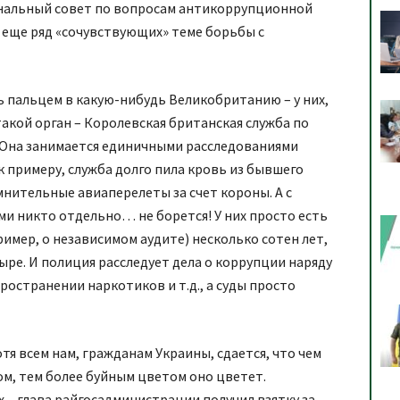
ональный совет по вопросам антикоррупционной
 еще ряд «сочувствующих» теме борьбы с
 пальцем в какую-нибудь Великобританию – у них,
такой орган – Королевская британская служба по
 Она занимается единичными расследованиями
к примеру, служба долго пила кровь из бывшего
мнительные авиаперелеты за счет короны. А с
и никто отдельно… не борется! У них просто есть
имер, о независимом аудите) несколько сотен лет,
тыре. И полиция расследует дела о коррупции наряду
ространении наркотиков и т.д., а суды просто
Хотя всем нам, гражданам Украины, сдается, что чем
ом, тем более буйным цветом оно цветет.
 – глава райгосадминистрации получил взятку за