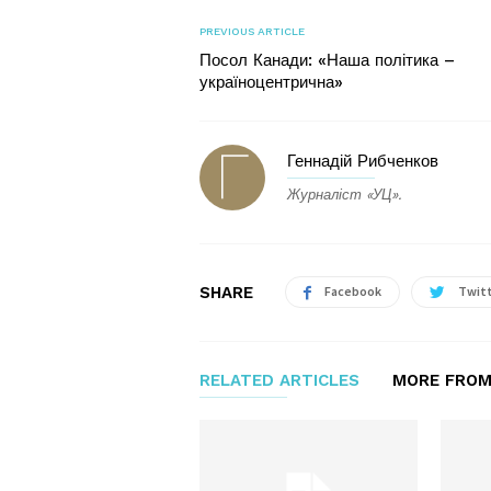
PREVIOUS ARTICLE
Посол Канади: «Наша політика –
україноцентрична»
Геннадій Рибченков
Журналіст «УЦ».
SHARE
Facebook
Twit
RELATED ARTICLES
MORE FROM