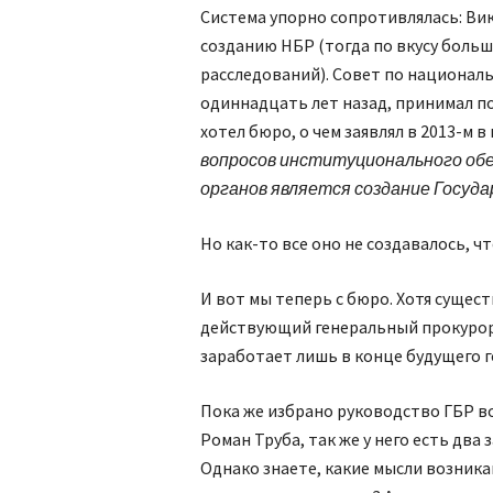
Система упорно сопротивлялась: Ви
созданию НБР (тогда по вкусу боль
расследований). Совет по национал
одиннадцать лет назад, принимал п
хотел бюро, о чем заявлял в 2013-м 
вопросов институционального об
органов является создание Госуд
Но как-то все оно не создавалось, ч
И вот мы теперь с бюро. Хотя сущест
действующий генеральный прокурор
заработает лишь в конце будущего г
Пока же избрано руководство ГБР во
Роман Труба, так же у него есть два 
Однако знаете, какие мысли возника