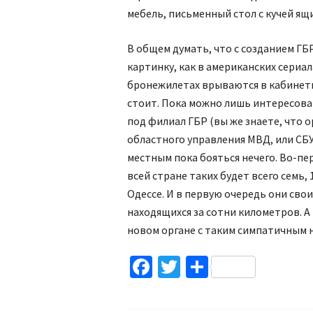
мебель, письменный стол с кучей ящи
В общем думать, что с созданием ГБ
картинку, как в американских сериа
бронежилетах врываются в кабинеты 
стоит. Пока можно лишь интересова
под филиал ГБР (вы же знаете, что о
областного управления МВД, или СБУ
местным пока бояться нечего. Во-пер
всей стране таких будет всего семь,
Одессе. И в первую очередь они сво
находящихся за сотни километров. А
новом органе с таким симпатичным 
Facebook
Twitter
Поділитис