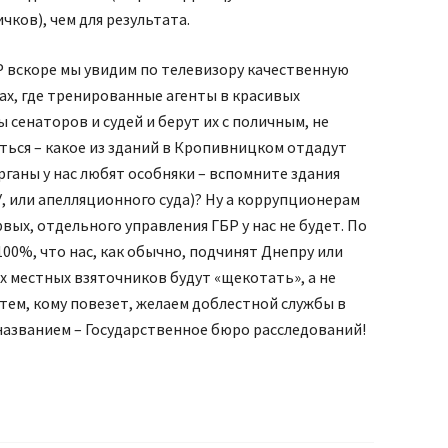
чков), чем для результата.
Р вскоре мы увидим по телевизору качественную
лах, где тренированные агенты в красивых
сенаторов и судей и берут их с поличным, не
ться – какое из зданий в Кропивницком отдадут
рганы у нас любят особняки – вспомните здания
, или апелляционного суда)? Ну а коррупционерам
вых, отдельного управления ГБР у нас не будет. По
 100%, что нас, как обычно, подчинят Днепру или
их местных взяточников будут «щекотать», а не
 тем, кому повезет, желаем доблестной службы в
названием – Государственное бюро расследований!
я