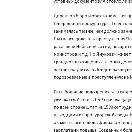
уставных документов? А стоило ли 
Директор бюро и оба его зама – из п
Генеральной прокуратуры. То есть вс
занималась тем же, чем должно зан
Пыталась доказать преступления Яну
расстреле Небесной сотни, посадит
министров и т.д. Но Янукович живет
грандиозных хищениях газовых ден
элегантно улетел в Лондон накануне
подозреваемые в преступлениях на М
Есть большие подозрения, что скорос
улучшатся. А то и… ГБР сначала даду
по всей стране штат из 1500 сотрудн
выходцами из прокурорской среды. 
окажется всего лишь филиалом Генпр
зарплатами повыше. Созданным боль