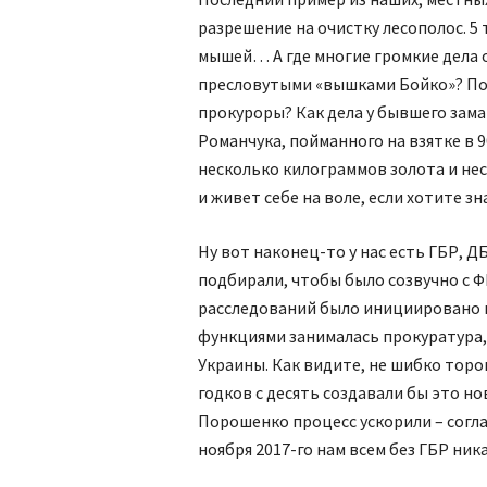
разрешение на очистку лесополос. 5 
мышей… А где многие громкие дела о
пресловутыми «вышками Бойко»? По
прокуроры? Как дела у бывшего зам
Романчука, пойманного на взятке в 9
несколько килограммов золота и не
и живет себе на воле, если хотите зн
Ну вот наконец-то у нас есть ГБР, Д
подбирали, чтобы было созвучно с 
расследований было инициировано все
функциями занималась прокуратура
Украины. Как видите, не шибко торо
годков с десять создавали бы это но
Порошенко процесс ускорили – соглас
ноября 2017-го нам всем без ГБР ника