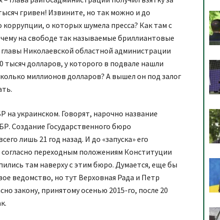
тысяч гривен! Извините, но так можно и до
 коррупции, о которых шумела пресса? Как там с
чему на свободе так называемые бриллиантовые
а главы Николаевской областной администрации
0 тысяч долларов, у которого в подвале нашли
сколько миллионов долларов? А вышел он под залог
ать.
БР на украинском. Говорят, нарочно название
ФБР. Создание Государственного бюро
го лишь 21 год назад. И до «запуска» его
, согласно переходным положениям Конституции
пились там наверху с этим бюро. Думается, еще бы
вое ведомство, но тут Верховная Рада и Петр
но закону, принятому осенью 2015-го, после 20
к.