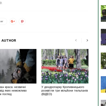
д.
ter
 AUTHOR
а» краса: незвичні
У дендропарку Кропивницького
 від яких неможливо
розквітли три мільйони тюльпанів
ти погляд
(ВІДЕО)