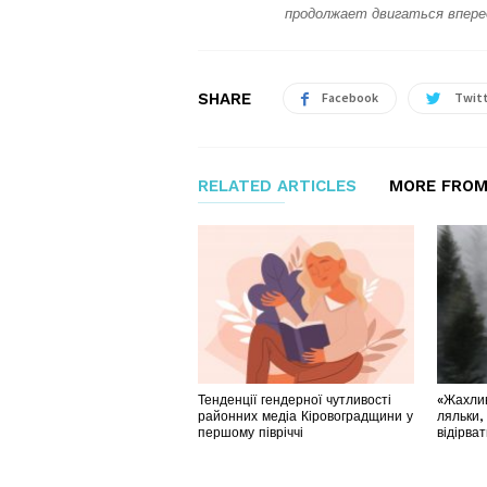
продолжает двигаться впере
SHARE
Facebook
Twit
RELATED ARTICLES
MORE FROM
Тенденції гендерної чутливості
«Жахлив
районних медіа Кіровоградщини у
ляльки,
першому півріччі
відірва