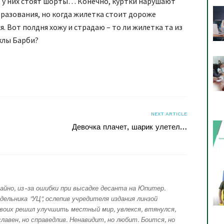
 у них стоят шорты… Конечно, куртки нарушают
разования, но когда жилетка стоит дороже
я. Вот полдня хожу и страдаю – то ли жилетка та из
уклы Барби?
я
NEXT ARTICLE
Девочка плачет, шарик улетел…
айно, из-за ошибки при высадке десанта на Юпитер.
дельника "УЦ", ослепив учредителя издания линзой
воих решил улучшить местный мир, увлекся, втянулся,
лавен, но справедлив. Ненавидит, но любит. Боится, но