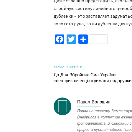
Даже страшно представить, сколько
стройную систему линейного ценооб
дубленки – это заставляет задуматьс
золотого руна, то ли дубленка для к
Facebook
Twitter
Поділитис
PREVIOUS ARTICLE
До Дня Збройних Сил України
спецпризначенці отримали подарунки
Павел Волошин
Попал на планету Земля случ
Внедрился в коллектив ежене
фотоаппарата. В ожидании с
прирос и пустил побеги. Тщес