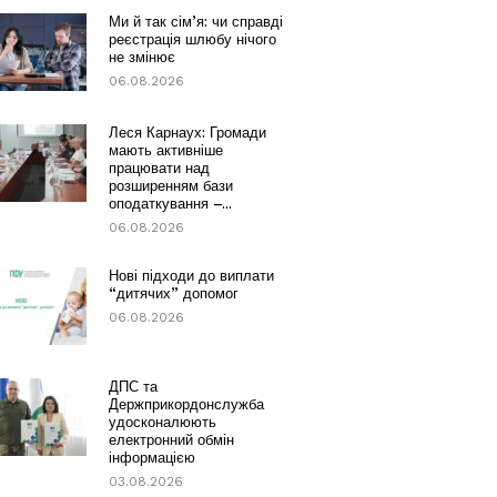
Ми й так сім’я: чи справді
реєстрація шлюбу нічого
не змінює
06.08.2026
Леся Карнаух: Громади
мають активніше
працювати над
розширенням бази
оподаткування –...
06.08.2026
Нові підходи до виплати
“дитячих” допомог
06.08.2026
ДПС та
Держприкордонслужба
удосконалюють
електронний обмін
інформацією
03.08.2026