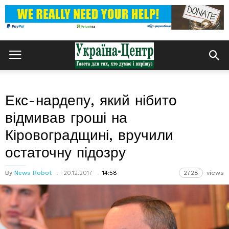
Екс-нардепу, який нібито
відмивав гроші на
Кіровоградщині, вручили
остаточну підозру
By
News Robot
20.12.2017
14:58
2728
views