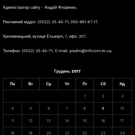
Адміністратор сайту - Андрій Флоренко.
Рекламний відділ: (0522) 35-40-71, 050-961-67-17.
Кропивницький, вулиця Ельворті, 7, офіс 307.
Телефон: (0522) 35-40-71. E-mail: piadm@infocom.kr.ua.
Грудень 2017
Пн
Вт
Ср
Чт
Пт
Сб
Нд
1
2
3
4
5
6
7
8
9
10
11
12
13
14
15
16
17
18
19
20
21
22
23
24