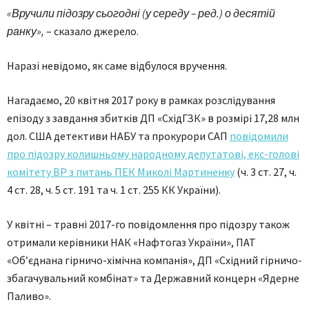
«Вручили підозру сьогодні (у середу – ред.) о десятій
ранку»,
– сказало джерело.
Наразі невідомо, як саме відбулося вручення.
Нагадаємо, 20 квітня 2017 року в рамках розслідування
епізоду з завдання збитків ДП «СхідГЗК» в розмірі 17,28 млн
дол. США детективи НАБУ та прокурори САП
повідомили
про підозру колишньому народному депутатові, екс-голові
комітету ВР з питань ПЕК Миколі Мартиненку
(ч. 3 ст. 27, ч.
4 ст. 28, ч. 5 ст. 191 та ч. 1 ст. 255 КК України).
У квітні – травні 2017-го повідомлення про підозру також
отримали керівники НАК «Нафтогаз України», ПАТ
«Об’єднана гірничо-хімічна компанія», ДП «Східний гірничо-
збагачувальний комбінат» та Державний концерн «Ядерне
Паливо».