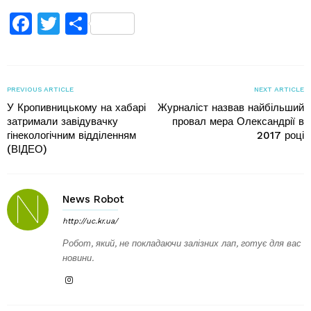
Facebook
Twitter
Поділитися
PREVIOUS ARTICLE
NEXT ARTICLE
У Кропивницькому на хабарі
Журналіст назвав найбільший
затримали завідувачку
провал мера Олександрії в
гінекологічним відділенням
2017 році
(ВІДЕО)
News Robot
http://uc.kr.ua/
Робот, який, не покладаючи залізних лап, готує для вас
новини.