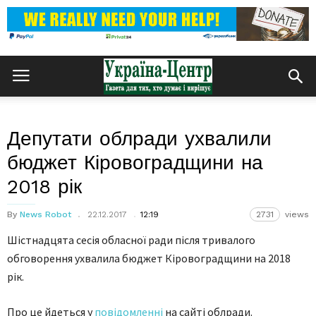
Депутати облради ухвалили
бюджет Кіровоградщини на
2018 рік
By
News Robot
22.12.2017
12:19
2731
views
Шістнадцята сесія обласної ради після тривалого
обговорення ухвалила бюджет Кіровоградщини на 2018
рік.
Про це йдеться у
повідомленні
на сайті облради.