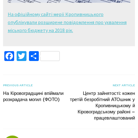
На офіційному сайті мерії Кропивницького
опублікували розширене повідомлення про ухвалення
міського бюджету на 2018 рік.
Facebook
Twitter
Поділитися
PREVIOUS ARTICLE
NEXT ARTICLE
На Кіровоградщині впіймали
Центр зайнятості: кожен
розкрадача могил (ФОТО)
третій безробітний АТОшник у
Кропивницькому й
Кіровоградському районі –
працевлаштований