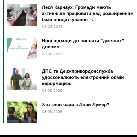
Леся Карнаух: Громади мають
активніше працювати над розширенням
бази оподаткування –...
06.08.2026
Нові підходи до виплати “дитячих”
допомог
06.08.2026
ДПС та Держприкордонслужба
удосконалюють електронний обмін
інформацією
03.08.2026
Хто зняв чари з Лори Лумер?
03.08.2026