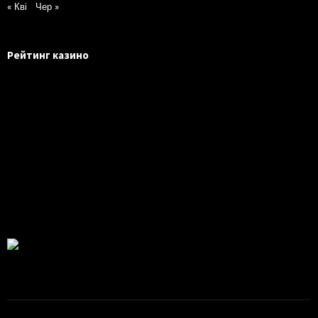
« Кві
Чер »
Рейтинг казино