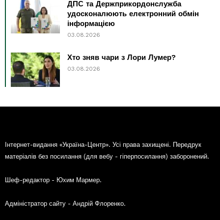
ДПС та Держприкордонслужба
удосконалюють електронний обмін
інформацією
03.08.2026
Хто зняв чари з Лори Лумер?
03.08.2026
Інтернет-видання «Україна-Центр». Усі права захищені. Передрук
матеріалів без посилання (для вебу - гіперпосилання) заборонений.
Шеф-редактор - Юхим Мармер.
Адміністратор сайту - Андрій Флоренко.