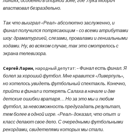
линиях, особенно в опорной зоне, где Лука Модрич
властвовал безраздельно.
Так что выиграл «Реал» абсолютно заслуженно, и
финал получился потрясающим – со всеми атрибутами
шоу: драматургией, слезами, провалами и гениальными
ходами. Ну, во всяком случае, так это смотрелось с
экрана телевизора.
Сергей Ларин
, народный депутат:
– Финал есть финал. Я
болел за хороший футбол. Мне нравится «Ливерпуль»,
но хотелось увидеть футбольный спектакль. Конечно,
прийти в финал и потерять Салаха в начале и две
детские ошибки вратаря… Но за это мы и любим
футбол, за невозможность предугадать результат,
тем более в одной игре. «Реал» доказал, что опыт и
класс делают свое дело. С очередными футбольными
рекордами, свидетелями которых мы стали.