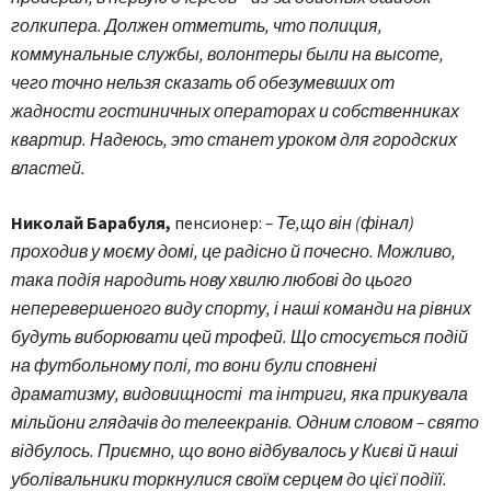
голкипера. Должен отметить, что полиция,
коммунальные службы, волонтеры были на высоте,
чего точно нельзя сказать об обезумевших от
жадности гостиничных операторах и собственниках
квартир. Надеюсь, это станет уроком для городских
властей.
Николай Барабуля,
пенсионер:
– Те,що він (фінал)
проходив у моєму домі, це радісно й почесно. Можливо,
така подія народить нову хвилю любові до цього
неперевершеного виду спорту, і наші команди на рівних
будуть виборювати цей трофей. Що стосується подій
на футбольному полі, то вони були сповнені
драматизму, видовищності та інтриги, яка прикувала
мільйони глядачів до телеекранів. Одним словом – свято
відбулось. Приємно, що воно відбувалось у Києві й наші
уболівальники торкнулися своїм серцем до цієї подіїї.