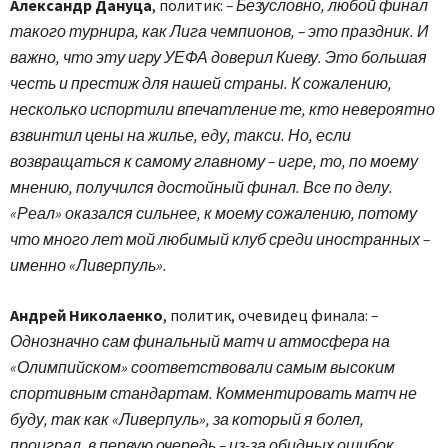
Александр Дануца
, политик:
– Безусловно, любой финал
такого турнира, как Лига чемпионов, – это праздник. И
важно, что эту игру УЕФА доверил Киеву. Это большая
честь и престиж для нашей страны. К сожалению,
несколько испортили впечатление те, кто невероятно
взвинтил цены на жилье, еду, такси. Но, если
возвращаться к самому главному – игре, то, по моему
мнению, получился достойный финал. Все по делу.
«Реал» оказался сильнее, к моему сожалению, потому
что много лет мой любимый клуб среди иностранных –
именно «Ливерпуль».
Андрей Николаенко
, политик, очевидец финала:
–
Однозначно сам финальный матч и атмосфера на
«Олимпийском» соответствовали самым высоким
спортивным стандартам. Комментировать матч не
буду, так как «Ливерпуль», за который я болел,
проиграл, в первую очередь – из-за обидных ошибок