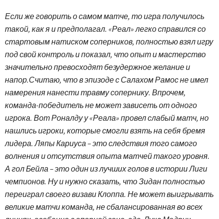
Если же говорить о самом матче, то игра получилось
такой, как я и предполагал. «Реал» легко справился со
стартовым натиском соперников, полностью взял игру
под свой контроль и показал, что опыт и мастерство
значительно превосходят безудержное желание и
напор.Считаю, что в эпизоде с Салахом Рамос не имел
намерения нанести травму сопернику. Впрочем,
команда-победитель не может зависеть от одного
игрока. Вот Роналду у «Реала» провел слабый матч, но
нашлись игроки, которые смогли взять на себя бремя
лидера. Ляпы Кариуса – это следствия того самого
волнения и отсутствия опыта матчей такого уровня.
А гол Бейла – это один из лучших голов в истории Лиги
чемпионов. Ну и нужно сказать, что Зидан полностью
переиграл своего визави Клоппа. Не может выигрывать
великие матчи команда, не сбалансированная во всех