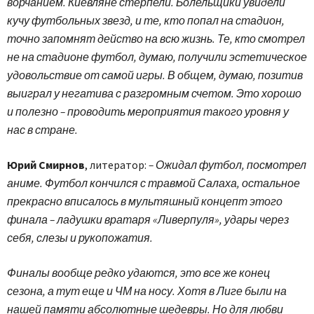
ворчанием. Киевляне стерпели. Болельщики увидели
кучу футбольных звезд, и те, кто попал на стадион,
точно запомнят действо на всю жизнь. Те, кто смотрел
не на стадионе футбол, думаю, получили эстетическое
удовольствие от самой игры. В общем, думаю, позитив
выиграл у негатива с разгромным счетом. Это хорошо
и полезно – проводить мероприятия такого уровня у
нас в стране.
Юрий Смирнов
, литератор:
– Ожидал футбол, посмотрел
аниме. Футбол кончился с травмой Салаха, остальное
прекрасно вписалось в мультяшный концепт этого
финала – ладушки вратаря «Ливерпуля», удары через
себя, слезы и рукопожатия.
Финалы вообще редко удаются, это все же конец
сезона, а тут еще и ЧМ на носу. Хотя в Лиге были на
нашей памяти абсолютные шедевры. Но для любви