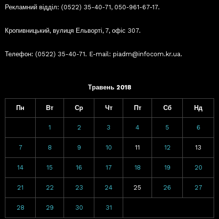
Рекламний відділ: (0522) 35-40-71, 050-961-67-17.
Кропивницький, вулиця Ельворті, 7, офіс 307.
Телефон: (0522) 35-40-71. E-mail: piadm@infocom.kr.ua.
Травень 2018
Пн
Вт
Ср
Чт
Пт
Сб
Нд
1
2
3
4
5
6
7
8
9
10
11
12
13
14
15
16
17
18
19
20
21
22
23
24
25
26
27
28
29
30
31