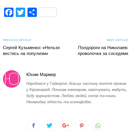
Facebook
Twitter
Поділитися
PREVIOUS ARTICLE
NEXT ARTICLE
Сергей Кузьменко: «Нельзя
Полдороги на Николаев:
вестись на популизм»
проволочка за соседями
Юхим Мармер
Народився у Гайвороні, більшу частину життя прожив
у Кіровограді. Починав інженером, закінчувати, мабуть,
буду журналістом. Люблю людей, котів та книги.
Ненавиджу підлість та ксенофобію.