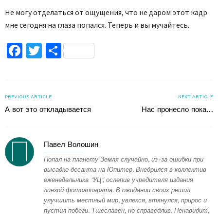
Не могу отделаться от ощущения, что не даром этот кадр
мне сегодня на глаза попался. Теперь и вы мучайтесь.
Facebook
Twitter
Поділитися
PREVIOUS ARTICLE
NEXT ARTICLE
А вот это откладывается
Нас пронесло пока…
Павел Волошин
Попал на планету Земля случайно, из-за ошибки при
высадке десанта на Юпитер. Внедрился в коллектив
еженедельника "УЦ", ослепив учредителя издания
линзой фотоаппарата. В ожидании своих решил
улучшить местный мир, увлекся, втянулся, прирос и
пустил побеги. Тщеславен, но справедлив. Ненавидит,