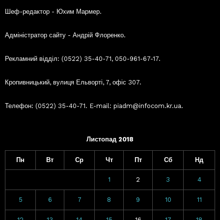
Шеф-редактор - Юхим Мармер.
Адміністратор сайту - Андрій Флоренко.
Рекламний відділ: (0522) 35-40-71, 050-961-67-17.
Кропивницький, вулиця Ельворті, 7, офіс 307.
Телефон: (0522) 35-40-71. E-mail: piadm@infocom.kr.ua.
Листопад 2018
Пн
Вт
Ср
Чт
Пт
Сб
Нд
1
2
3
4
5
6
7
8
9
10
11
12
13
14
15
16
17
18