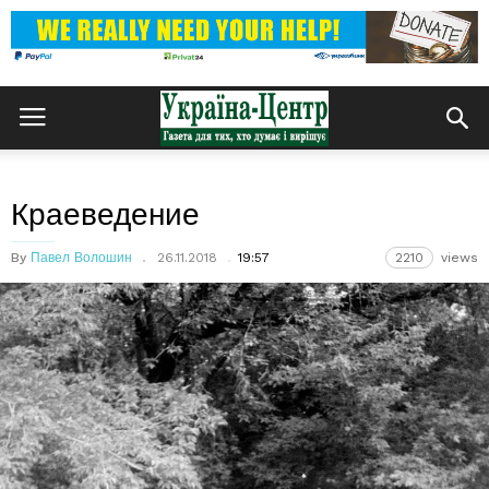
Краеведение
By
Павел Волошин
26.11.2018
19:57
2210
views