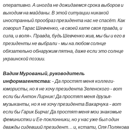
оперативно. А иногда не дожидаемся срока выборов и
выходим на майданы. В этой ситуации никакой
иностранный прообраз президента нас не спасёт. Как
говорил Тарас Шевченко, «в своей хате своя правда, и
сила, и воля». Правда, будь Шевченко жив, мы бы и его в
президенты не выбрали – мы на любом солнце
обязательно обнаружим пятна, даже если это солнце
украинской поэзии.
Вадим Мурованый, руководитель
информагентства:
– Да простят меня коллеги-
юмористы, но я не хочу президента Зеленского – вот
если бы Антон Лирник! Да простят меня друзья-
музыканты, но я не хочу президента Вакарчука – вот
если бы Гарик Бирча! Да простят меня мои знакомые
феминистки и Ее-поклонники, но у нас уже был один
дважды сидевший президент… и, кстати, Оля Полякова