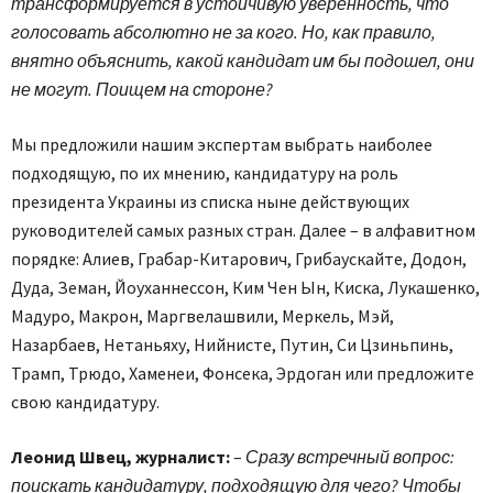
трансформируется в устойчивую уверенность, что
голосовать абсолютно не за кого. Но, как правило,
внятно объяснить, какой кандидат им бы подошел, они
не могут. Поищем на стороне?
Мы предложили нашим экспертам выбрать наиболее
подходящую, по их мнению, кандидатуру на роль
президента Украины из списка ныне действующих
руководителей самых разных стран. Далее – в алфавитном
порядке: Алиев, Грабар-Китарович, Грибаускайте, Додон,
Дуда, Земан, Йоуханнессон, Ким Чен Ын, Киска, Лукашенко,
Мадуро, Макрон, Маргвелашвили, Меркель, Мэй,
Назарбаев, Нетаньяху, Нийнисте, Путин, Си Цзиньпинь,
Трамп, Трюдо, Хаменеи, Фонсека, Эрдоган или предложите
свою кандидатуру.
Леонид Швец, журналист:
–
Сразу встречный вопрос:
поискать кандидатуру, подходящую для чего? Чтобы