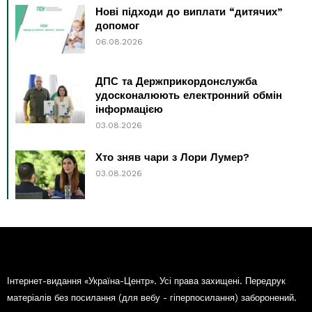
Нові підходи до виплати “дитячих”
допомог
06.08.2026
ДПС та Держприкордонслужба
удосконалюють електронний обмін
інформацією
03.08.2026
Хто зняв чари з Лори Лумер?
03.08.2026
Інтернет-видання «Україна-Центр». Усі права захищені. Передрук
матеріалів без посилання (для вебу - гіперпосилання) заборонений.