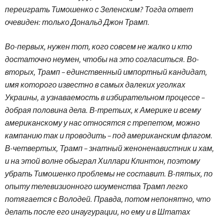
переиграть Тимошенко с Зеленским? Тогда ответ
очевиден: только Дональд Джон Трамп.
Во-первых, нужен тот, кого совсем не жалко и кто
достаточно неумен, чтобы на это согласиться. Во-
вторых, Трамп – единственный импортный кандидат,
имя которого известно в самых далеких уголках
Украины, а узнаваемость в избирательном процессе –
добрая половина дела. В-третьих, к Америке и всему
американскому у нас относятся с трепетом, можно
кампанию так и проводить – под американским флагом.
В-четвертых, Трамп – знатный женоненавистник и хам,
и на этой волне обыграл Хиллари Клинтон, поэтому
убрать Тимошенко проблемы не составит. В-пятых, по
опыту телевизионного шоуменства Трамп легко
потягается с Володей. Правда, потом непонятно, что
делать после его инаугурации, но ему и в Штатах