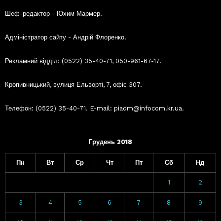
Шеф-редактор - Юхим Мармер.
Адміністратор сайту - Андрій Флоренко.
Рекламний відділ: (0522) 35-40-71, 050-961-67-17.
Кропивницький, вулиця Ельворті, 7, офіс 307.
Телефон: (0522) 35-40-71. E-mail: piadm@infocom.kr.ua.
Грудень 2018
Пн
Вт
Ср
Чт
Пт
Сб
Нд
1
2
3
4
5
6
7
8
9