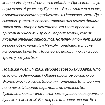
концов. Но здравый смысл возобладал. Провокация тут
неуместна. А успехов у Путина… Разве что его личное,
с психологическими проблемами из детства, «эго». Да и
смертей у него на совести хватит для нового фильма
Ларса фон Триера о психопате. Или вот, красавец в
прикольных носках – Трюдо? Хорош! Молод, красив, к
Украине отлично относится, но почему-то – нет. Даже
не могу объяснить. Ким Чен Ын порадовал в списке.
Колоритно было бы. Недолго, но колоритно. Ну а свой
Трамп у нас уже был.
Но ближе к делу. Я таки выбрал своего кандидата. Что
стало определяющим? Общее прошлое со страной.
Экономический успех. Внешняя политика. Внутренняя
политика. Общение с гражданами страны. Вот
буквально: может кто-то из них на улице поговорить по
душам с человеком? Без пафоса или заискивания. Без