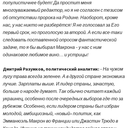
популистичнее будет! Да простит меня
многоуважаемый редактор, но я не согласен с тезисом
об отсутствии пророка на Родине. Наоборот, кроме
нас, у нас никто не разберётся! Я не голосовал за Его
первый срок, но проголосую за второй. А если все-таки
следовать поставленной опросом фантастической
задаче, то я бы выбирал Макрона – у нас с ним
одинаковое любимое вино… и устрицы!
Дмитрий Разумков, политический аналитик:
– На чужом
лугу трава всегда зеленее. А в другой стране экономика
лучше. Зарплаты выше. И лидер страны, зачастую,
больше о народе думает. Так обычно считает каждый
украинец, особенно после очередных выборов где-то за
рубежом. Особенно, если лидером страны был избран
молодой, амбициозный, «новый» политик, как
Эмманюэль Макрон во Франции или Джастин Трюдо в