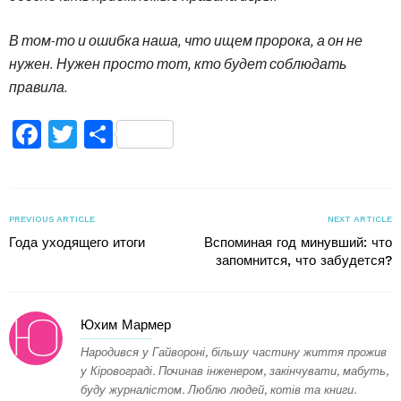
В том-то и ошибка наша, что ищем пророка, а он не
нужен. Нужен просто тот, кто будет соблюдать
правила.
Facebook
Twitter
Поділитися
PREVIOUS ARTICLE
NEXT ARTICLE
Года уходящего итоги
Вспоминая год минувший: что
запомнится, что забудется?
Юхим Мармер
Народився у Гайвороні, більшу частину життя прожив
у Кіровограді. Починав інженером, закінчувати, мабуть,
буду журналістом. Люблю людей, котів та книги.