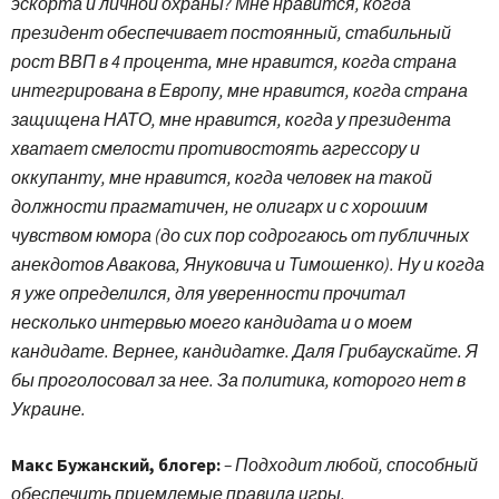
эскорта и личной охраны? Мне нравится, когда
президент обеспечивает постоянный, стабильный
рост ВВП в 4 процента, мне нравится, когда страна
интегрирована в Европу, мне нравится, когда страна
защищена НАТО, мне нравится, когда у президента
хватает смелости противостоять агрессору и
оккупанту, мне нравится, когда человек на такой
должности прагматичен, не олигарх и с хорошим
чувством юмора (до сих пор содрогаюсь от публичных
анекдотов Авакова, Януковича и Тимошенко). Ну и когда
я уже определился, для уверенности прочитал
несколько интервью моего кандидата и о моем
кандидате. Вернее, кандидатке. Даля Грибаускайте. Я
бы проголосовал за нее. За политика, которого нет в
Украине.
Макс Бужанский, блогер:
– Подходит любой, способный
обеспечить приемлемые правила игры.