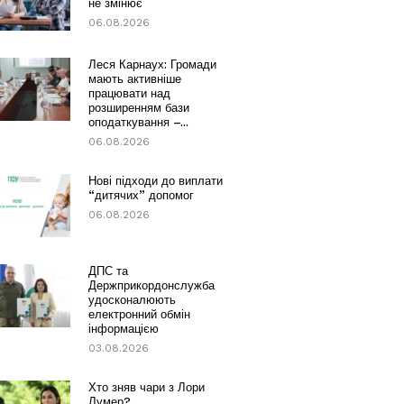
не змінює
06.08.2026
Леся Карнаух: Громади
мають активніше
працювати над
розширенням бази
оподаткування –...
06.08.2026
Нові підходи до виплати
“дитячих” допомог
06.08.2026
ДПС та
Держприкордонслужба
удосконалюють
електронний обмін
інформацією
03.08.2026
Хто зняв чари з Лори
Лумер?