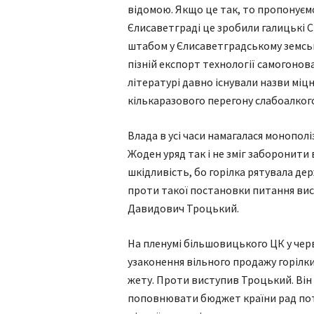
відомою. Якщо це так, то пропонуєм
Єлисаветграді це зробили галицькі Січ
штабом у Єлисаветградському земськ
пізній експорт технології самогонова
літературі давно існували назви міцни
кількаразового перегону слабоалког
Влада в усі часи намагалася монопол
Жоден уряд так і не зміг заборонити
шкідливість, бо горілка рятувала де
проти такої постановки питання вист
Давидович Троцький.
На пленумі більшовицького ЦК у черв
узаконення вільного продажу горілк
жету. Проти виступив Троцький. Він
поповнювати бюджет країни рад потрі