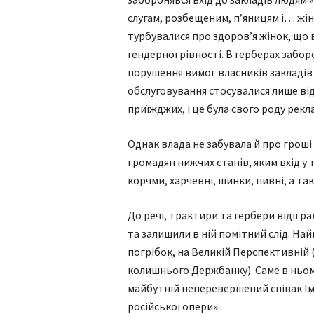
слугам, розбещеним, п’яницям і… жінк
турбувалися про здоров’я жінок, що 
гендерної рівності. В герберах заборо
порушення вимог власників закладів 
обслуговування стосувалися лише від
приїжджих, і це була свого роду рекла
Однак влада не забувала й про гроші
громадян нижчих станів, яким вхід у 
корчми, харчевні, шинки, пивні, а т
До речі, трактири та гербери відігра
та залишили в ній помітний слід. На
погрібок, на Великій Перспективній
колишнього Держбанку). Саме в ньом
майбутній неперевершений співак Ім
російської опери».