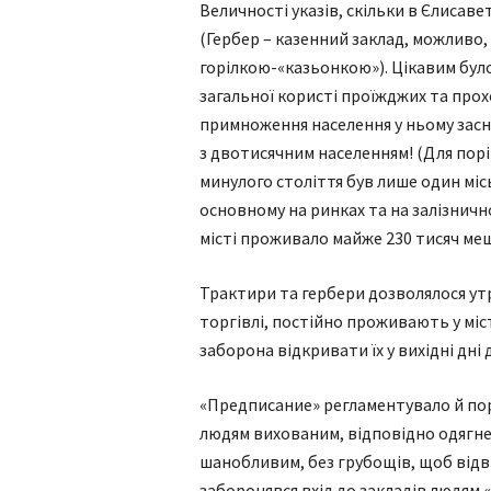
Величності указів, скільки в Єлисавет
(Гербер – казенний заклад, можливо, 
горілкою-«казьонкою»). Цікавим було
загальної користі проїжджих та про
примноження населення у ньому заснува
з двотисячним населенням! (Для порів
минулого століття був лише один міс
основному на ринках та на залізнично
місті проживало майже 230 тисяч меш
Трактири та гербери дозволялося ут
торгівлі, постійно проживають у міс
заборона відкривати їх у вихідні дні
«Предписание» регламентувало й пор
людям вихованим, відповідно одягне
шанобливим, без грубощів, щоб відві
заборонявся вхід до закладів людям 