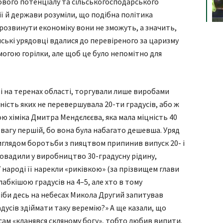
ового потенціалу та сільськогосподарського
ї й держави розуміли, що подібна політика
розвинути економіку вони не зможуть, а значить,
нські урядовці вдалися до перевіреного за царизму
могою горілки, але щоб це було непомітно для
як і на теренах області, торгували лише виробами
ність яких не перевершувала 20-ти градусів, або ж
 хіміка Дмитра Мендєлєєва, яка мала міцність 40
вагу першій, бо вона була набагато дешевша. Уряд
виглядом боротьби з пияцтвом припинив випуск 20- і
ровадили у виробництво 30-градусну рідину,
 народі її нарекли «риківкою» (за прізвищем глави
лабкішою градусів на 4–5, але хто в тому
ніби десь на небесах Микола Другий запитував
радусів здіймати таку веремію?» А ще казали, що
сам «кланявся скляному богу», тобто любив випити.