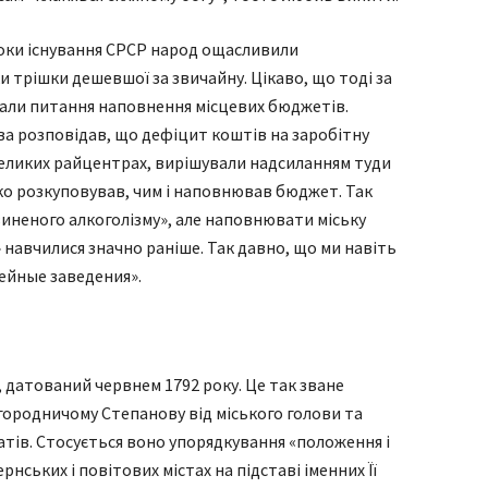
роки існування СРСР народ ощасливили
 трішки дешевшої за звичайну. Цікаво, що тоді за
ували питання наповнення місцевих бюджетів.
ва розповідав, що дефіцит коштів на заробітну
еликих райцентрах, вирішували надсиланням туди
ко розкуповував, чим і наповнював бюджет. Так
виненого алкоголізму», але наповнювати міську
навчилися значно раніше. Так давно, що ми навіть
тейные заведения».
 датований червнем 1792 року. Це так зване
ородничому Степанову від міського голови та
татів. Стосується воно упорядкування «положення і
рнських і повітових містах на підставі іменних Її