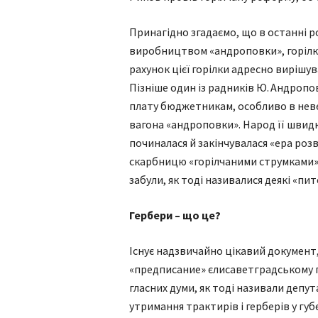
Принагідно згадаємо, що в останні 
виробництвом «андроповки», горілки
рахунок цієї горілки адресно виріш
Пізніше один із радників Ю. Андропо
плату бюджетникам, особливо в нев
вагона «андроповки». Народ її швид
починалася й закінчувалася «ера роз
скарбницю «горілчаними струмками» 
забули, як тоді називалися деякі «пи
Гербери – що це?
Існує надзвичайно цікавий документ,
«предписание» єлисаветградському г
гласних думи, як тоді називали депу
утримання трактирів і герберів у губе