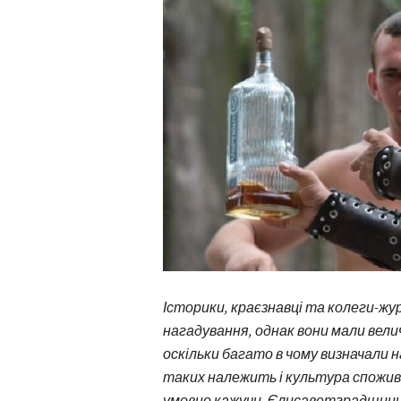
Історики, краєзнавці та колеги-жу
нагадування, однак вони мали вели
оскільки багато в чому визначали 
таких належить і культура спожив
умовно кажучи, Єлисаветградщини 