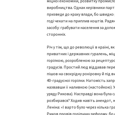
міцної економіки, розвитку промисл
виробництва. Однак керівники парті
призведе до краху влади, бо швидко 
годі чекати на приплив коштів. Радя
засобу: грабувати населення за допо
сторонніх.
Річ у тім, що до революції в країні, 
приватних і державних гуралень, міц
горілкою, розробленою за рецептурою
градусів. Простий люд віддавав пере
пішов на своєрідну рокіровку й під 
40-градусної горілки. Натомість зап
назвавши її наливкою (настойкою). У
уряду Рикова). Насправді вона була с
розбирався? Ходив навіть анекдот, 
Леніна: «І варто було через кілька г
Риков провів горілчану реформу, бо 