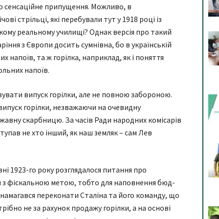
о сенсаційне припущення. Можливо, в
ові стрільці, які перебували тут у 1918 році із
ому реальному училищі? Однак версія про такий
ріння з Європи досить сумнівна, бо в українській
х напоїв, та ж горілка, наприклад, як і поняття
ольних напоїв.
ізувати випуск горілки, але не повною забороною.
 випуск горілки, незважаючи на очевидну
ржавну скарбницю. За часів Ради народних комісарів
упав не хто інший, як наш земляк – сам Лев
ні 1923-го року розглядалося питання про
и з фіскальною метою, тобто для наповнення бюд­
 намагався переконати Сталіна та його команду, що
бно не за рахунок продажу горілки, а на основі