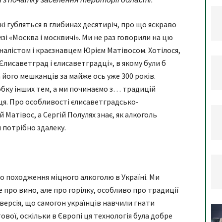
кі губляться в глибинах десятиріч, про що яскраво
изі «Москва і москвичі». Ми не раз говорили на цю
алістом і краєзнавцем Юрієм Матівосом. Хотілося,
«Єлисаветград і єлисаветградці», в якому були б
 його мешканців за майже ось уже 300 років.
обку інших тем, а ми починаємо з… традицій
ьця. Про особливості єлисаветградсько-
 Матівос, а Сергій Полулях знає, як алкоголь
 потрібно здалеку.
о походження міцного алкоголю в Україні. Ми
 про вино, але про горілку, особливо про традиції
 версія, що самогон українців навчили гнати
тової, оскільки в Європі ця технологія була добре