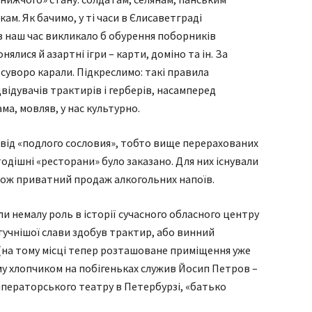
ам. Як бачимо, у ті часи в Єлисаветграді
в наш час викликало б обурення поборників
нялися й азартні ігри – карти, доміно та ін. За
суворо карали. Підкреслимо: такі правила
відувачів трактирів і герберів, насамперед
ма, мовляв, у нас культурно.
 від «подлого сословия», тобто вище перерахованих
тодішні «ресторани» було заказано. Для них існували
акож приватний продаж алкогольних напоїв.
ли немалу роль в історії сучасного обласного центру
йгучнішої слави здобув трактир, або винний
 (на тому місці тепер розташоване приміщення уже
у хлопчиком на побігеньках служив Йосип Петров –
ператорського театру в Петербурзі, «батько