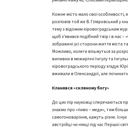
Кожне місто мало свої особливості, я
розповів той же В. Гіляровський у кн
тему з відомим кіровоградським журн
щоб з’явився подібний твір і в нас – 
зображені усі сторони життя міста та
Можливо, колеги візьмуться за розр
випивки в межиріччі Інгулу та Інгул
кіровоградського періоду згадує Юрій
вживали в Олександрії, але починати
Кланявся «скляному богу»
До цих пір науковці сперечаються пр
знаємо про «пиво – меди», тим більше
самогоноваріння, кажуть різне. Існує
австрійці чи німці під час Першої сві