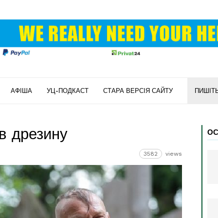
АФІША
УЦ-ПОДКАСТ
СТАРА ВЕРСІЯ САЙТУ
ПИШІТ
 в дрезину
ОС
3582
views