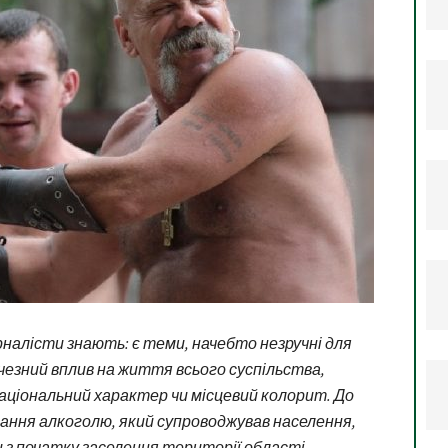
рналісти знають: є теми, начебто незручні для
чезний вплив на життя всього суспільства,
національний характер чи місцевий колорит. До
ання алкоголю, який супроводжував населення,
з початку заселення території області.