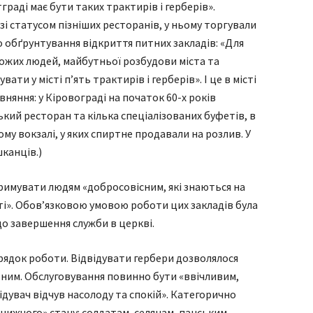
граді має бути таких трактирів і герберів».
зі статусом пізніших ресторанів, у ньому торгували
 обґрунтування відкриття питних закладів: «Для
хожих людей, майбутньої розбудови міста та
ти у місті п’ять трактирів і герберів». І це в місті
няння: у Кіровограді на початок 60-х років
ький ресторан та кілька спеціалізованих буфетів, в
му вокзалі, у яких спиртне продавали на розлив. У
канців.)
римувати людям «добросовісним, які знаються на
ті». Обов’язковою умовою роботи цих закладів була
 до завершення служби в церкві.
ядок роботи. Відвідувати гербери дозволялося
ним. Обслуговування повинно бути «ввічливим,
дувач відчув насолоду та спокій». Категорично
«нижчого» стану: солдатам, селянам, панським