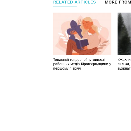
RELATED ARTICLES
MORE FROM
Тенденції гендерної чутливості
«Жахлив
районних медіа Кіровоградщини у
ляльки,
першому півріччі
відірва