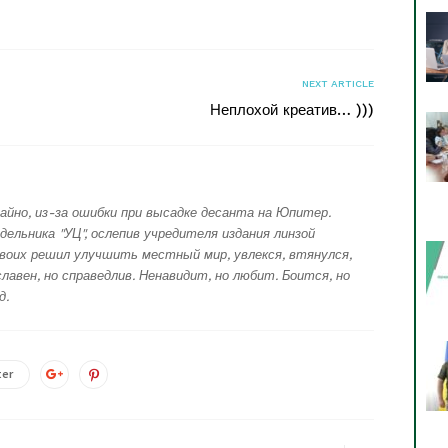
NEXT ARTICLE
Неплохой креатив… )))
айно, из-за ошибки при высадке десанта на Юпитер.
дельника "УЦ", ослепив учредителя издания линзой
воих решил улучшить местный мир, увлекся, втянулся,
лавен, но справедлив. Ненавидит, но любит. Боится, но
д.
ter