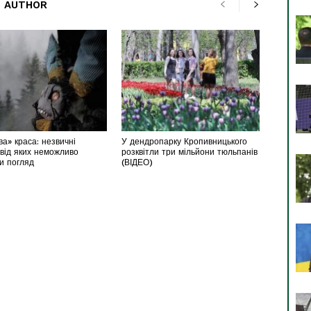
 AUTHOR
а» краса: незвичні
У дендропарку Кропивницького
 від яких неможливо
розквітли три мільйони тюльпанів
ти погляд
(ВІДЕО)