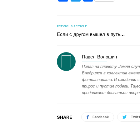
PREVIOUS ARTICLE
Если с другом вышел в путь…
Павел Волошин
Попал на планету Земля случ
Внедрился в коллектив ежене
фотоаппарата. В ожидании с
прирос и пустил побеги. Тщес
продолжает двигаться впере
SHARE
Facebook
Twit