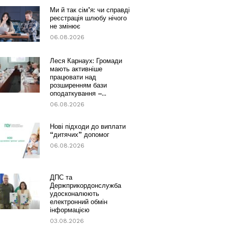
Ми й так сім’я: чи справді
реєстрація шлюбу нічого
не змінює
06.08.2026
Леся Карнаух: Громади
мають активніше
працювати над
розширенням бази
оподаткування –...
06.08.2026
Нові підходи до виплати
“дитячих” допомог
06.08.2026
ДПС та
Держприкордонслужба
удосконалюють
електронний обмін
інформацією
03.08.2026