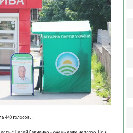
ила 440 голосов…
есть с Надей Савченко – очень даже неплохо. Но я