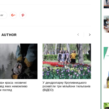
ter
 AUTHOR
а» краса: незвичні
У дендропарку Кропивницького
 від яких неможливо
розквітли три мільйони тюльпанів
ти погляд
(ВІДЕО)