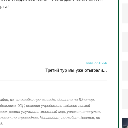
рта!
я
NEXT ARTICLE
Третий тур мы уже отыграли…
айно, из-за ошибки при высадке десанта на Юпитер.
дельника "УЦ", ослепив учредителя издания линзой
воих решил улучшить местный мир, увлекся, втянулся,
лавен, но справедлив. Ненавидит, но любит. Боится, но
д.