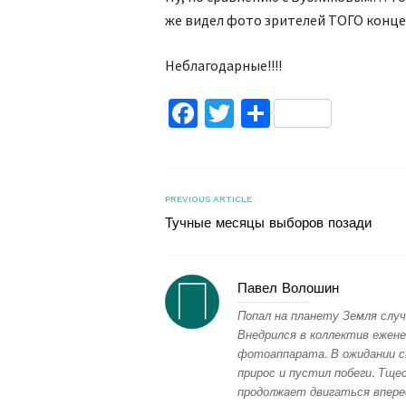
же видел фото зрителей ТОГО конце
Неблагодарные!!!!
Facebook
Twitter
Поділитис
PREVIOUS ARTICLE
Тучные месяцы выборов позади
Павел Волошин
Попал на планету Земля случ
Внедрился в коллектив ежене
фотоаппарата. В ожидании с
прирос и пустил побеги. Тщес
продолжает двигаться впере