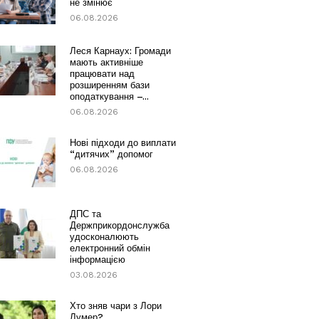
не змінює
06.08.2026
Леся Карнаух: Громади
мають активніше
працювати над
розширенням бази
оподаткування –...
06.08.2026
Нові підходи до виплати
“дитячих” допомог
06.08.2026
ДПС та
Держприкордонслужба
удосконалюють
електронний обмін
інформацією
03.08.2026
Хто зняв чари з Лори
Лумер?