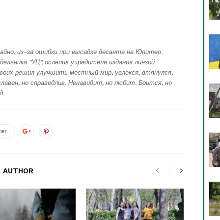
айно, из-за ошибки при высадке десанта на Юпитер.
дельника "УЦ", ослепив учредителя издания линзой
воих решил улучшить местный мир, увлекся, втянулся,
лавен, но справедлив. Ненавидит, но любит. Боится, но
д.
ter
 AUTHOR