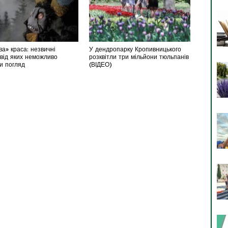
а» краса: незвичні
У дендропарку Кропивницького
 від яких неможливо
розквітли три мільйони тюльпанів
ти погляд
(ВІДЕО)