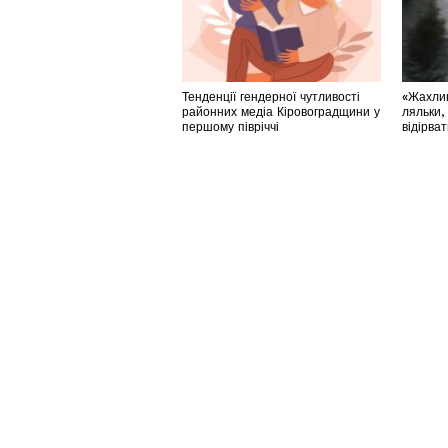
Тенденції гендерної чутливості
«Жахлив
районних медіа Кіровоградщини у
ляльки,
першому півріччі
відірва