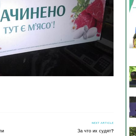
я
NEXT ARTICLE
ли
За что их судят?