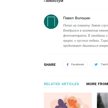
ГаммаStyle
Павел Волошин
Попал на планету Земля случ
Внедрился в коллектив ежене
фотоаппарата. В ожидании с
прирос и пустил побеги. Тщес
продолжает двигаться впере
SHARE
Facebook
Twit
RELATED ARTICLES
MORE FROM