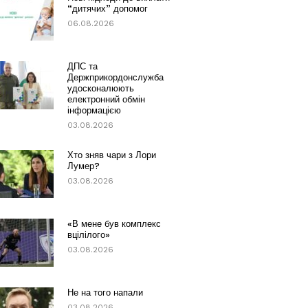
“дитячих” допомог
06.08.2026
ДПС та
Держприкордонслужба
удосконалюють
електронний обмін
інформацією
03.08.2026
Хто зняв чари з Лори
Лумер?
03.08.2026
«В мене був комплекс
вцілілого»
03.08.2026
Не на того напали
03.08.2026