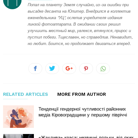
Попал на планету Земля случайно, из-за ошибки при
высадке десанта на Юпитер. Внедрился в коллектив
еженедельника "УЦ", ослепив учредителя издания
линзой фотоаппарата. В ожидании своих решил
улучшить местный мир, увлекся, втянулся, прирос и
пустил побеги. Тщеславен, но справедлив. Ненавидит,
но любит. Боится, но продолжает двигаться вперед.
RELATED ARTICLES
MORE FROM AUTHOR
Тенденції гендерної чутливості районних
медіа Кіровоградщини у першому півріччі
«Жахлива» краса: незвичні ляльки, від яких