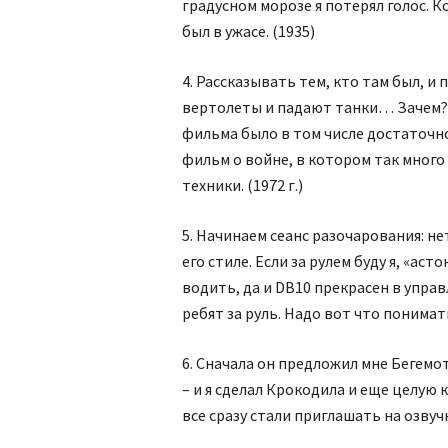
градусном морозе я потерял голос. Ко
был в ужасе. (1935)
4. Рассказывать тем, кто там был, и 
вертолеты и падают танки… Зачем? О
фильма было в том числе достаточн
фильм о войне, в котором так много
техники. (1972 г.)
5. Начинаем сеанс разочарования: не
его стиле. Если за рулем буду я, «ас
водить, да и DB10 прекрасен в управ
ребят за руль. Надо вот что понимать:
6. Сначала он предложил мне Бегемот
– и я сделал Крокодила и еще целую 
все сразу стали приглашать на озвучку