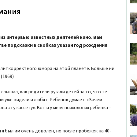
омания
из интервью известных деятелей кино. Вам
тве подсказки в скобках указан год рождения
олиткорректного юмора на этой планете. Больше ни
(1969)
я слышал, как родители ругали детей за то, что те
и уже видели и любят. Ребенок думает: «Зачем
ва эту кассету». Вот и у меня психология ребенка –
и я был им очень доволен, но после пробежек на 40-