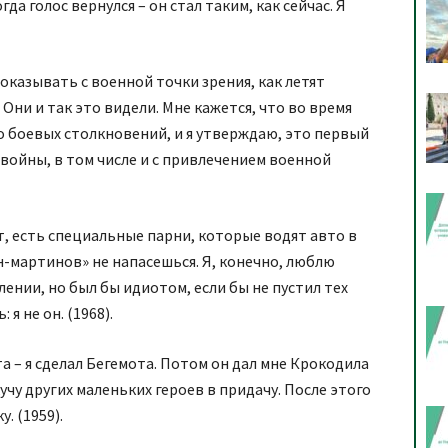
гда голос вернулся – он стал таким, как сейчас. Я
показывать с военной точки зрения, как летят
ни и так это видели. Мне кажется, что во время
о боевых столкновений, и я утверждаю, это первый
 войны, в том числе и с привлечением военной
т, есть специальные парни, которые водят авто в
тон-мартинов» не напасешься. Я, конечно, люблю
лении, но был бы идиотом, если бы не пустил тех
 я не он. (1968).
а – я сделал Бегемота. Потом он дал мне Крокодила
кучу других маленьких героев в придачу. После этого
. (1959).