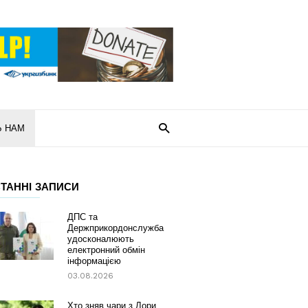
Ь НАМ
ТАННІ ЗАПИСИ
ДПС та
Держприкордонслужба
удосконалюють
електронний обмін
інформацією
03.08.2026
Хто зняв чари з Лори