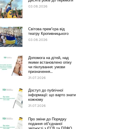
Десять років до перемоги
03.08.2026
Світова прем’єра від
театру Кропивницького
03.08.2026
Допомога на дітей, над
якими встановлено опіку
чи піклування: умови
призначення...
31.07.2026
Доступ до публічної
інформації: що варто знати
кожному
31.07.2026
Про зміни до Порядку
подання об’єднаної
звітності з ЄСВ та ПДФО