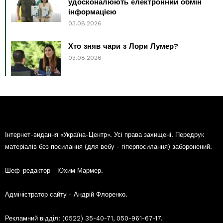
удосконалюють електронний обмін
інформацією
03.08.2026
Хто зняв чари з Лори Лумер?
03.08.2026
Інтернет-видання «Україна-Центр». Усі права захищені. Передрук
матеріалів без посилання (для вебу - гіперпосилання) заборонений.
Шеф-редактор - Юхим Мармер.
Адміністратор сайту - Андрій Флоренко.
Рекламний відділ: (0522) 35-40-71, 050-961-67-17.