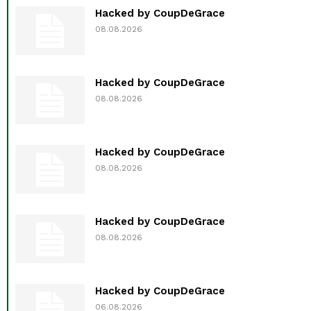
Hacked by CoupDeGrace
08.08.2026
Hacked by CoupDeGrace
08.08.2026
Hacked by CoupDeGrace
08.08.2026
Hacked by CoupDeGrace
08.08.2026
Hacked by CoupDeGrace
06.08.2026