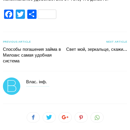
Facebook
Twitter
Поділитися
PREVIOUS ARTICLE
NEXT ARTICLE
Способы погашения займа в
Свет мой, зеркальце, скажи…
Милоан: самая удобная
система
Влас. інф.