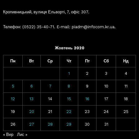
Кропивницький, вулиця Ельворті, 7, офіс 307.
Телефон: (0522) 35-40-71. E-mail: piadm@infocom.kr.ua.
Жовтень 2020
Пн
Вт
Ср
Чт
Пт
Сб
Нд
1
2
3
4
5
6
7
8
9
10
11
12
13
14
15
16
17
18
19
20
21
22
23
24
25
26
27
28
29
30
31
« Вер
Лис »