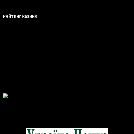
Рейтинг казино