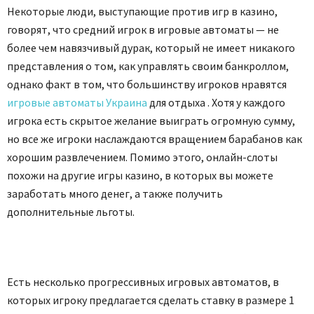
Некоторые люди, выступающие против игр в казино,
говорят, что средний игрок в игровые автоматы — не
более чем навязчивый дурак, который не имеет никакого
представления о том, как управлять своим банкроллом,
однако факт в том, что большинству игроков нравятся
игровые автоматы Украина
для отдыха . Хотя у каждого
игрока есть скрытое желание выиграть огромную сумму,
но все же игроки наслаждаются вращением барабанов как
хорошим развлечением. Помимо этого, онлайн-слоты
похожи на другие игры казино, в которых вы можете
заработать много денег, а также получить
дополнительные льготы.
Есть несколько прогрессивных игровых автоматов, в
которых игроку предлагается сделать ставку в размере 1