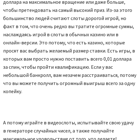
доллара на максимальное вращение или даже больше,
чтобы претендовать на самый высокий приз. Из-за этого
большинство людей считают слоты дорогой игрой, но
факт в том, что очень редко вы тратите огромные суммы,
наслаждаясь игрой в слоты в обычных казино или в
онлайн-версии. Это потому, что есть казино, которые
просят вас выбрать желаемый размер ставки. Есть игры, в
которых вам просто нужно поставить всего 0,01 доллара
за спин, чтобы пройти квалификацию. Если у вас
небольшой банкролл, вам незачем расстраиваться, потому
что вы можете получить огромный выигрыш всего за одну
копейку.
А потому играйте в видеослоты, испытывайте свою удачу
в генераторе случайных чисел, а также получайте
максимальное удовольствие от того, что делаете!