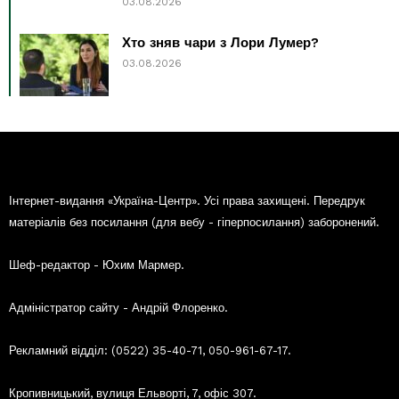
03.08.2026
Хто зняв чари з Лори Лумер?
03.08.2026
Інтернет-видання «Україна-Центр». Усі права захищені. Передрук
матеріалів без посилання (для вебу - гіперпосилання) заборонений.
Шеф-редактор - Юхим Мармер.
Адміністратор сайту - Андрій Флоренко.
Рекламний відділ: (0522) 35-40-71, 050-961-67-17.
Кропивницький, вулиця Ельворті, 7, офіс 307.