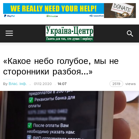
«Какое небо голубое, мы не
сторонники разбоя…»
By
Влас. інф.
01.12.2020
14:07
2519
views