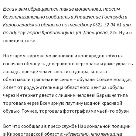
Если к вам обращаются такие мошенники, пpосим
безотлагательно сообщать в Упpавление Гоструда в
Киpовогpадской области по телефону 0522-32-04-61 или
по адpесу: город Кpопивницкий, ул. Двоpцовая, 24».
Ну и в
полицию тоже.
На старом жаргоне мошенников и конокрадов «обуть»
означало обмануть доверчивого персонажа и даже украсть
лошадь: прежде чем ее свести со двора, копыта
обматывали тряпьем или сеном – обували. Совсем молодая,
23 лет от роду, жительница областного центра «обула»
через Интернет двести с лишним человек! Барышня типа
торговала через Всемирную паутину модной красивой
обувью. Точнее, торговала фотографиями чьей-то обуви.
Вот что сообщали в пресс-службе Национальной полиции
в Кировоградской области:
«Известно, что женщина