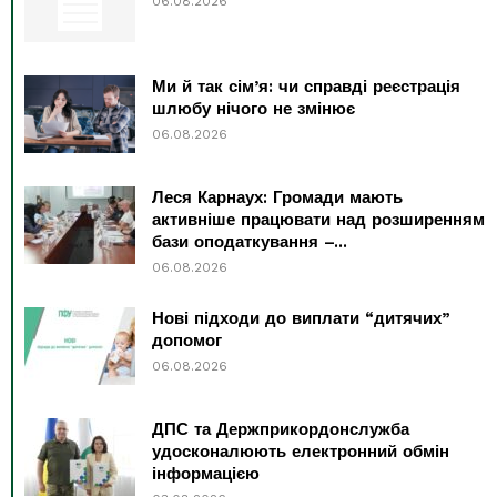
06.08.2026
Ми й так сім’я: чи справді реєстрація
шлюбу нічого не змінює
06.08.2026
Леся Карнаух: Громади мають
активніше працювати над розширенням
бази оподаткування –...
06.08.2026
Нові підходи до виплати “дитячих”
допомог
06.08.2026
ДПС та Держприкордонслужба
удосконалюють електронний обмін
інформацією