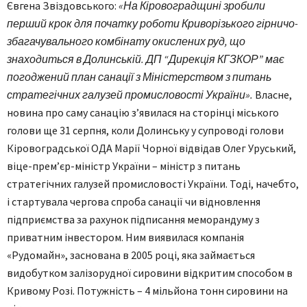
Євгена Звіздовського:
«На Кіровоградщині зробили
перший крок для початку роботи Криворізького гірничо-
збагачувального комбінату окислених руд, що
знаходиться в Долинській. ДП “Дирекція КГЗКОР” має
погоджений план санації з Міністерством з питань
стратегічних галузей промисловості України».
Власне,
новина про саму санацію з’явилася на сторінці міського
голови ще 31 серпня, коли Долинську у супроводі голови
Кіровоградської ОДА Марії Чорної відвідав Олег Уруський,
віце-прем’єр-міністр України – міністр з питань
стратегічних галузей промисловості України. Тоді, начебто,
і стартувала чергова спроба санації чи відновлення
підприємства за рахунок підписання меморандуму з
приватним інвестором. Ним виявилася компанія
«Рудомайн», заснована в 2005 році, яка займається
видобутком залізорудної сировини відкритим способом в
Кривому Розі. Потужність – 4 мільйона тонн сировини на