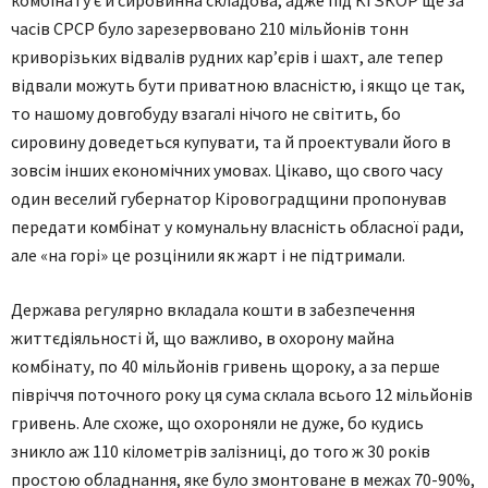
часів СРСР було зарезервовано 210 мільйонів тонн
криворізьких відвалів рудних кар’єрів і шахт, але тепер
відвали можуть бути приватною власністю, і якщо це так,
то нашому довгобуду взагалі нічого не світить, бо
сировину доведеться купувати, та й проектували його в
зовсім інших економічних умовах. Цікаво, що свого часу
один веселий губернатор Кіровоградщини пропонував
передати комбінат у комунальну власність обласної ради,
але «на горі» це розцінили як жарт і не підтримали.
Держава регулярно вкладала кошти в забезпечення
життєдіяльності й, що важливо, в охорону майна
комбінату, по 40 мільйонів гривень щороку, а за перше
півріччя поточного року ця сума склала всього 12 мільйонів
гривень. Але схоже, що охороняли не дуже, бо кудись
зникло аж 110 кілометрів залізниці, до того ж 30 років
простою обладнання, яке було змонтоване в межах 70-90%,