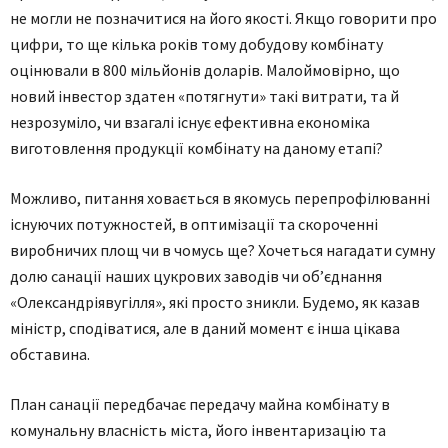
не могли не позначитися на його якості. Якщо говорити про
цифри, то ще кілька років тому добудову комбінату
оцінювали в 800 мільйонів доларів. Малоймовірно, що
новий інвестор здатен «потягнути» такі витрати, та й
незрозуміло, чи взагалі існує ефективна економіка
виготовлення продукції комбінату на даному етапі?
Можливо, питання ховається в якомусь перепрофілюванні
існуючих потужностей, в оптимізації та скороченні
виробничих площ чи в чомусь ще? Хочеться нагадати сумну
долю санації наших цукрових заводів чи об’єднання
«Олександріявугілля», які просто зникли. Будемо, як казав
міністр, сподіватися, але в даний момент є інша цікава
обставина.
План санації передбачає передачу майна комбінату в
комунальну власність міста, його інвентаризацію та