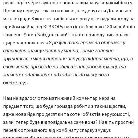
реалізацію через аукціон з подальшим запуском комбінату.
Що чому передує, сказати важко, але депутати Долинської
міської ради 8 жовтня нинішнього року вже надали згоду на
прийом майна від КГЗКОРу вартістю близько 180 мільйонів
гривень. Євген Звіздовський з цього приводу висловлює
щире задоволення:
«У результаті громада отримає у
власність значну частину майна, і саме головне –
зрушиться з місця питання запуску підприємства, що, в
свою чергу, призведе до збільшення робочих місць та
значних податкових надходжень до місцевого
бюджету!»
Нам не вдалося отримати живий коментар мера на
предмет того, що буде громада робити з таким щастям,
адже мова йде про десятки та сотні об’єктів нерухомості,
за які тепер буде відповідальна саме вона? Навіть простий
перелік отриманого від комбінату спадку змушує
задуматися, бо до комунальної власності територіальної