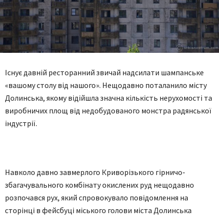
Існує давній ресторанний звичай надсилати шампанське
«вашому столу від нашого». Нещодавно поталанило місту
Долинська, якому відійшла значна кількість нерухомості та
виробничих площ від недобудованого монстра радянської
індустрії.
Навколо давно завмерлого Криворізького гірничо-
збагачувального комбінату окислених руд нещодавно
розпочався рух, який спровокувало повідомлення на
сторінці в фейсбуці міського голови міста Долинська