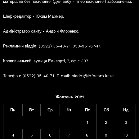
матеріалів без посилання (для вебу - гіперпосилання) заборонений.
Шеф-редактор - Юхим Мармер.
Адміністратор сайту - Андрій Флоренко.
Рекламний відділ: (0522) 35-40-71, 050-961-67-17.
Кропивницький, вулиця Ельворті, 7, офіс 307.
Телефон: (0522) 35-40-71. E-mail: piadm@infocom.kr.ua.
Жовтень 2021
Пн
Вт
Ср
Чт
Пт
Сб
Нд
1
2
3
4
5
6
7
8
9
10