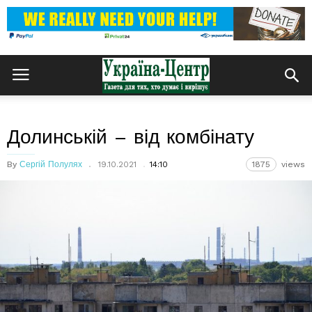
Долинській – від комбінату
By
Сергій Полулях
19.10.2021
14:10
1875
views