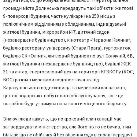
громади міста Долинська передадуть такі об’єкти: житлові
9-поверхові будинки, частину лікарні на 250 місць з
поліклінічним відділенням з обладнанням, індивідуальні
житлові будинки, мікрорайон №7, дитячий садок
(незавершене будівництво), кінотеатр «Червона Калина»,
будівлю ресторану-універсаму (Стара Прага), гуртожиток,
будівлю СК «Олімп», житловий будинок по вул. Сонячній, 6В,
житлові будинки (незавершене будівництво), будівлі ЖЕК
31 та ангар, енергосиловий цех на території КГЗКОРу (КОС,
ВОС) разом з мережами водопостачання від
Карачунівського водосховища та мережами каналізації,
цех господарсько-побутового обслуговування, і все це
потрібно буде утримувати за кошти місцевого бюджету.
Знаючі люди кажуть, що покроковий план санації має
затверджувати міністерство, але його ніхто не бачив, тим
більше що не обійтися й без рішення суду в справі передачі