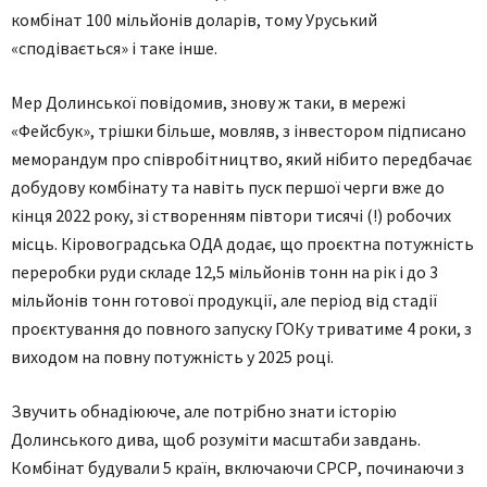
комбінат 100 мільйонів доларів, тому Уруський
«сподівається» і таке інше.
Мер Долинської повідомив, знову ж таки, в мережі
«Фейсбук», трішки більше, мовляв, з інвестором підписано
меморандум про співробітництво, який нібито передбачає
добудову комбінату та навіть пуск першої черги вже до
кінця 2022 року, зі створенням півтори тисячі (!) робочих
місць. Кіровоградська ОДА додає, що проєктна потужність
переробки руди складе 12,5 мільйонів тонн на рік і до 3
мільйонів тонн готової продукції, але період від стадії
проєктування до повного запуску ГОКу триватиме 4 роки, з
виходом на повну потужність у 2025 році.
Звучить обнадіююче, але потрібно знати історію
Долинського дива, щоб розуміти масштаби завдань.
Комбінат будували 5 країн, включаючи СРСР, починаючи з