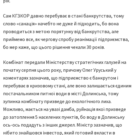
рік.
Сам КГЗКОР давно перебуває в стані банкрутства, тому
слово «санація» начебто не дуже й підходить, бо вона
проводиться з метою порятунку від банкрутства, але
приймемо все, як чергову спробу реанімації підприємства,
бо мер каже, що цього рішення чекали 30 років.
Комбінат передали Міністерству стратегічних галузей на
початку серпня цього року, причому Олег Уруський у
коментарях зазначив, що підприємство є банкрутом і
перебуває в кризовому стані, але воно залишається єдиним
постачальником питної води в місті Долинська, тому
зупинка комбінату призведе до екологічного лиха.
Можливо, мається на увазі дамба, руйнація якої призведе
до затоплення 5 населених пунктів, бо воду в Долинську
ось-ось подадуть з інших джерел. Міністр зазначив, що
нібито знайшовся інвестор, який готовий вкласти в