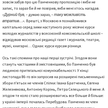
зовсім забув про цю Панченкову пропозицію і якби не
запис, то зараз би й не повірив, якби мені хтось нагадав.
«Дурний був,
– думаю зараз, –
таку можливість
втратив…».
Врешті, з Москвою я познайомився
капітально серед зими наступного року: місячні курси
молодих журналістів у всесоюзній комсомольській школі –
відвідував московські редакції газет і журналів, театри,
музеї, книгарні… Однак: курси курсам різниця.
Ось такі спомини про наші перші зустрічі. Згодом вони
стануть частішими й змістовнішими, бо Панченко був
людиною притягальної комунікабельності. У кінці
листопада 86-го він запросив на розширені письменницькі
збори п’ятьох не членів Спілки: Івана Братченка, Євгена
Железнякова, Антоніну Корінь, Петра Селецького й мене. А
згодом те коло стало розширюватись все більше й більше:
у країні-імперії почалась Перебудова. Панченко як член