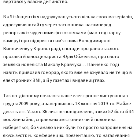
вертався у власне дитинство.
В «ЛітАкценті» я надрукував усього кілька своїх матеріалів,
адресуючи їх сайту через засновника: насамперед
репортаж із чудесними фотознімками (мав тоді гарну
камеру) про відкриття пам’ятника Володимирові
Винниченку у Кіровограді, спогади про рано згаслого
прозаїка й кіносценариста Юрія Обжеляна, про свого
земляка новеліста Миколу Кравчука… Панченко тоді
навіть привозив гонорар, якого вже не існувало не те що в
електронних ЗМІ, а й у газетах і видавництвах.
Так по-діловому почалося наше електронне листування з
грудня 2009 року, а завершилось 13 жовтня 2019-го. Майже
десять літ. Усього 86 листів-повідомлень, з яких 52 його й 34
мої. Звичайно, справжніх змістовних чи й половина
набереться, бо чимало з них були то просто запрошення на
якусь зустріч, конференцію, презентацію, то нагадування