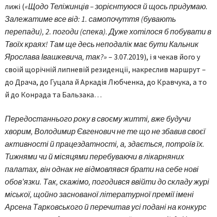
лижі (
«Щодо Теліжинців – зорієнтуюся й щось придумаю.
Залежатиме все від: 1. самопочуття (бувають
перепади), 2. погоди (спека). Дуже хотілося б побувати в
Твоїх краях! Там ще десь неподалік має бути Кальник
Ярослава Івашкевича, так?»
– 3.07.2019), і я чекав його у
своїй щорічній липневій резиденції, накреслив маршрут –
до Драча, до Гуцала й Аркадія Любченка, до Кравчука, а то
й до Конрада та Бальзака…
Передостаннього року в своєму житті, вже будучи
хворим, Володимир Євгенович не те що не збавив своєї
активності й працездатності, а, здається, потроїв їх.
Тижнями чи й місяцями перебуваючи в лікарняних
палатах, він однак не відмовлявся брати на себе нові
обов’язки. Так, скажімо, погодився ввійти до складу журі
міської, щойно заснованої літературної премії імені
Арсена Тарковського й перечитав усі подані на конкурс