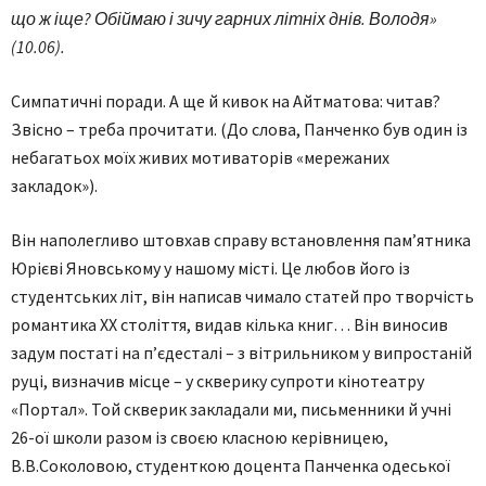
що ж іще? Обіймаю і зичу гарних літніх днів. Володя»
(10.06).
Симпатичні поради. А ще й кивок на Айтматова: читав?
Звісно – треба прочитати. (До слова, Панченко був один із
небагатьох моїх живих мотиваторів «мережаних
закладок»).
Він наполегливо штовхав справу встановлення пам’ятника
Юрієві Яновському у нашому місті. Це любов його із
студентських літ, він написав чимало статей про творчість
романтика ХХ століття, видав кілька книг… Він виносив
задум постаті на п’єдесталі – з вітрильником у випростаній
руці, визначив місце – у скверику супроти кінотеатру
«Портал». Той скверик закладали ми, письменники й учні
26-ої школи разом із своєю класною керівницею,
В.В.Соколовою, студенткою доцента Панченка одеської