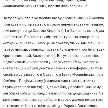
«Маланюківські читання», про які мовилось вище.
На ту пору місто вже носило назву Кропивницький. Можна
пригадати й описати всю історію перейменування (видано
вже книгу про це Ольгою Кирилюк). І в Панченка вона була
не простою. Бо спочатку він теж ратував за повернення
«історичної назви». Було це на початку 90-их. Але пізніше
переосмислив, у кількох листах є його думки (про Інгульськ,
Кропивницький, Золотопілля). Він уже пішов на пенсію,
відмовившись очолювати університет «КМА», ще трохи
читав лекції чи брав участь у наукових конференціях то в
Києві, то у Львові, то в Одесі, то в Івано-Франківську, то в
Кам’янці-Подільському (називаю лиш ті міста, з яких я
отримував його листи)… І, звичайно, у Кропивницькому.
Він обрав собі шлях мандрівного літописця-дослідника. От
заповзявся, наприклад, об’їздити своєю далеко не крутою
автівкою всі Шевченківські місця в Україні. Заповзявся