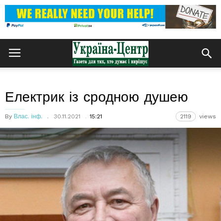
Електрик із сродною душею
By
Влас. інф.
30.11.2021
15:21
2119
views