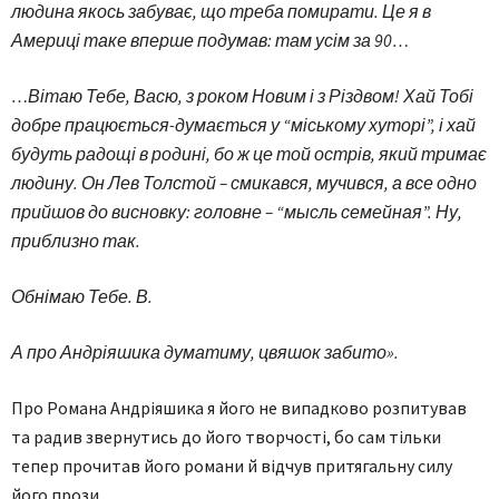
людина якось забуває, що треба помирати. Це я в
Америці таке вперше подумав: там усім за 90…
…Вітаю Тебе, Васю, з роком Новим і з Різдвом! Хай Тобі
добре працюється-думається у “міському хуторі”, і хай
будуть радощі в родині, бо ж це той острів, який тримає
людину. Он Лев Толстой – смикався, мучився, а все одно
прийшов до висновку: головне – “мысль семейная”. Ну,
приблизно так.
Обнімаю Тебе. В.
А про Андріяшика думатиму, цвяшок забито».
Про Романа Андріяшика я його не випадково розпитував
та радив звернутись до його творчості, бо сам тільки
тепер прочитав його романи й відчув притягальну силу
його прози.