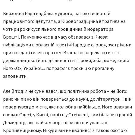
Верховна Рада надбала мудрого, патріотичного й
працьовитого депутата, а Кіровоградщина втратила на
чотири роки суспільного провідника й модератора.
Врешті, Панченко час від часу обзивався з Києва:
публікаціями в обласній газеті «Народне слово», зустрічами
при наїздах із електоратом. Взагалі не переказати тієї
державницької його діяльності в ті роки, хіба, може, книга
його «Ох, Україно!..» потрафляє трохи цю прогалину
заповнити.
Але й тоді я не сумнівався, що політична робота – не його:
рано чи пізно він повернеться до науки, до літератури. І він
повернувся до міста, яке полюбив найбільше. Його вважали
своїм в Одесі, у Києві, навіть у Стеблеві, тим більше в рідній
Демидівці, але найкомфортніше він почувався в
Кропивницькому. Нікуди він не квапився з такою охотою