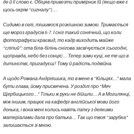
де й її слово є. Обіцяв привезти примірник їй (якщо вже є
щось окрім “сигналу”)…
Сидимо в селі, тішимося розкішною зимою. Тримається
ще мороз градусів 6-7. І сніг такий сонячний, що коли
фотографуєш краєвид, то кадр виходить майже
“сліпий”: ота біла-білінь снігова засвічується (сьогодні,
щоправда, небо без сонця)… Тепер зими куці, не те що в
дитинстві, пригадуєш? Тому й радість подвійна.
А щодо Романа Андріяшика, то в мене в “Кільцях…” мала
бути глава, йому присвячена. У розділі про “Меч
Щербицького…” Тільки ж руки не дійшли… А в Могилянці,
між іншим, працює на кафедрі англійської мови його
донька, і вона мені колись навіть папку з деякими
матеріалами дала про батька… Так що твоя “зарубка”
залишається зі мною.