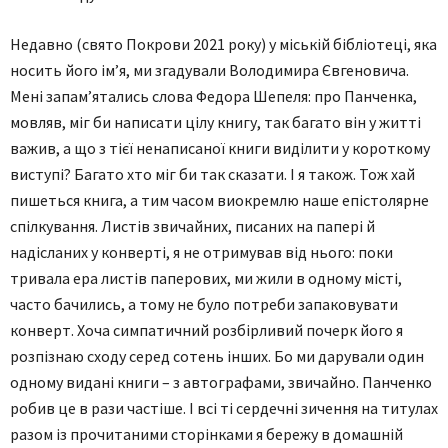
Недавно (свято Покрови 2021 року) у міській бібліотеці, яка
носить його ім’я, ми згадували Володимира Євгеновича.
Мені запам’ятались слова Федора Шепеля: про Панченка,
мовляв, міг би написати цілу книгу, так багато він у житті
важив, а що з тієї ненаписаної книги виділити у короткому
виступі? Багато хто міг би так сказати. І я також. Тож хай
пишеться книга, а тим часом виокремлю наше епістолярне
спілкування. Листів звичайних, писаних на папері й
надісланих у конверті, я не отримував від нього: поки
тривала ера листів паперових, ми жили в одному місті,
часто бачились, а тому не було потреби запаковувати
конверт. Хоча симпатичний розбірливий почерк його я
розпізнаю сходу серед сотень інших. Бо ми дарували один
одному видані книги – з автографами, звичайно. Панченко
робив це в рази частіше. І всі ті сердечні зичення на титулах
разом із прочитаними сторінками я бережу в домашній