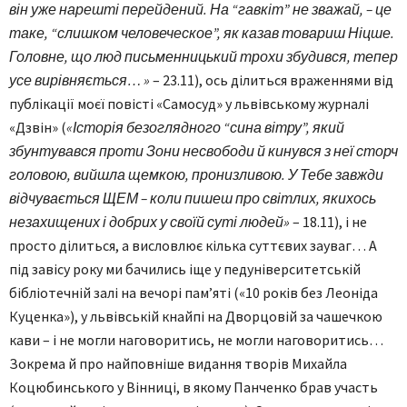
він уже нарешті перейдений. На “гавкіт” не зважай, – це
таке, “слишком человеческое”, як казав товариш Ніцше.
Головне, що люд письменницький трохи збудився, тепер
усе вирівняється… »
– 23.11), ось ділиться враженнями від
публікації моєї повісті «Самосуд» у львівському журналі
«Дзвін» (
«Історія безоглядного “сина вітру”, який
збунтувався проти Зони несвободи й кинувся з неї сторч
головою, вийшла щемкою, пронизливою. У Тебе завжди
відчувається ЩЕМ – коли пишеш про світлих, якихось
незахищених і добрих у своїй суті людей»
– 18.11), і не
просто ділиться, а висловлює кілька суттєвих зауваг… А
під завісу року ми бачились іще у педуніверситетській
бібліотечній залі на вечорі пам’яті («10 років без Леоніда
Куценка»), у львівській кнайпі на Дворцовій за чашечкою
кави – і не могли наговоритись, не могли наговоритись…
Зокрема й про найповніше видання творів Михайла
Коцюбинського у Вінниці, в якому Панченко брав участь