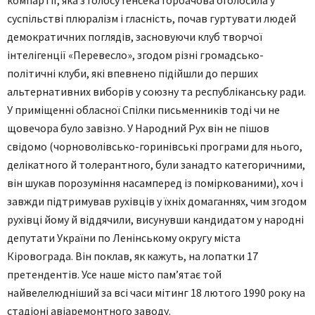
компартії, яка з голосу генсека Горбачова оголосила у
суспільстві плюралізм і гласність, почав гуртувати людей
демократичних поглядів, засновуючи клуб творчої
інтелігенції «Перевесло», згодом різні громадсько-
політичні клуби, які впевнено підійшли до перших
альтернативних виборів у союзну та республіканську ради.
У приміщенні обласної Спілки письменників тоді чи не
щовечора було завізно. У Народний Рух він не пішов
свідомо (чорноволівсько-горинівські програми для нього,
делікатного й толерантного, були занадто категоричними,
він шукав порозуміння насамперед із поміркованими), хоч і
завжди підтримував рухівців у їхніх домаганнях, чим згодом
рухівці йому й віддячили, висунувши кандидатом у народні
депутати України по Ленінському округу міста
Кіровограда. Він поклав, як кажуть, на лопатки 17
претендентів. Усе наше місто пам’ятає той
найвелелюдніший за всі часи мітинг 18 лютого 1990 року на
стадіоні авіаремонтного заводу.