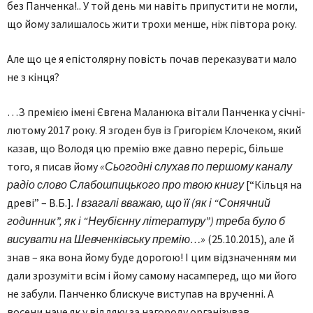
без Панченка!.. У той день ми навіть припустити не могли,
що йому залишалось жити трохи менше, ніж півтора року.
Але що це я епістолярну повість почав переказувати мало
не з кінця?
…З премією імені Євгена Маланюка вітали Панченка у січні-
лютому 2017 року. Я згоден був із Григорієм Клочеком, який
казав, що Володя цю премію вже давно переріс, більше
того, я писав йому
«Сьогодні слухав по першому каналу
радіо слово Слабошпицького про твою книгу
[“Кільця на
древі” – В.Б.]
. І взагалі вважаю, що її (як і “Сонячний
годинник”, як і “Неубієнну літературу”) треба було б
висувати на Шевченківську премію…»
(25.10.2015), але й
знав – яка вона йому буде дорогою! І цим відзначенням ми
дали зрозуміти всім і йому самому насамперед, що ми його
не забули. Панченко блискуче виступав на врученні. А
восени наче як у віддяку за нагороду організував