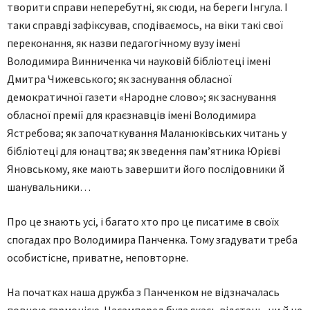
творити справи неперебутні, як сюди, на береги Інгула. І
таки справді зафіксував, сподіваємось, на віки такі свої
переконання, як назви педагогічному вузу імені
Володимира Винниченка чи науковій бібліотеці імені
Дмитра Чижевського; як заснування обласної
демократичної газети «Народне слово»; як заснування
обласної премії для краєзнавців імені Володимира
Ястребова; як започаткування Маланюківських читань у
бібліотеці для юнацтва; як зведення пам’ятника Юрієві
Яновському, яке мають завершити його послідовники й
шанувальники…
Про це знають усі, і багато хто про це писатиме в своїх
спогадах про Володимира Панченка. Тому згадувати треба
особистісне, приватне, неповторне.
На початках наша дружба з Панченком не відзначалась