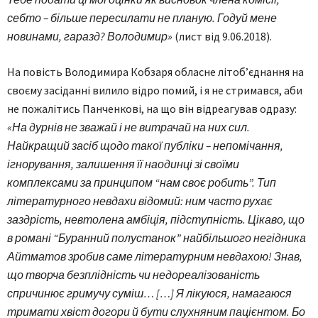
себто – більше пересилати не планую. Годуй мене
новинами, гаразд? Володимир»
(лист від 9.06.2018).
На повість Володимира Кобзаря обласне літоб’єднання на
своєму засіданні вилило відро помий, і я не стримався, аби
не пожалітись Панченкові, на що він відреагував одразу:
«На дурнів не зважай і не витрачай на них сил.
Найкращий засіб щодо такої публіки – непомічання,
ігнорування, залишення її наодинці зі своїми
комплексами за принципом “нам своє робить”. Тип
літературного невдахи відомий: ним часто рухає
заздрість, невтолена амбіція, підступність. Цікаво, що
в романі “Буранний полустанок” найбільшого негідника
Айтматов зробив саме літературним невдахою! Знав,
що творча безплідність чи недореалізованість
спричинює гримучу суміш… […] Я лікуюся, намагаюся
тримати хвіст догори й бути слухняним пацієнтом. Бо