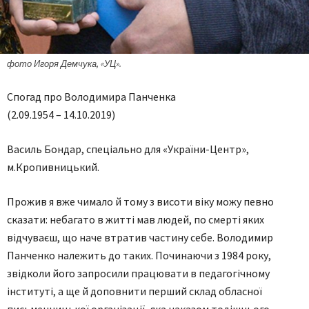
фото Игоря Демчука, «УЦ».
Спогад про Володимира Панченка
(2.09.1954 – 14.10.2019)
Василь Бондар, спеціально для «України-Центр»,
м.Кропивницький.
Прожив я вже чимало й тому з висоти віку можу певно
сказати: небагато в житті мав людей, по смерті яких
відчуваєш, що наче втратив частину себе. Володимир
Панченко належить до таких. Починаючи з 1984 року,
звідколи його запросили працювати в педагогічному
інституті, а ще й доповнити перший склад обласної