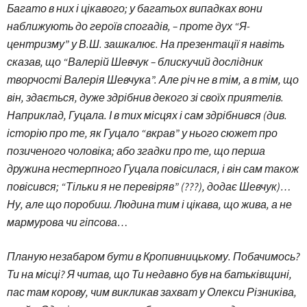
Багато в них і цікавого; у багатьох випадках вони
наближують до героїв спогадів, – проте дух “Я-
центризму” у В.Ш. зашкалює. На презентації я навіть
сказав, що “Валерій Шевчук – блискучий дослідник
творчості Валерія Шевчука”. Але річ не в тім, а в тім, що
він, здається, дуже здрібнив декого зі своїх приятелів.
Наприклад, Гуцала. І в тих місцях і сам здрібнився (див.
історію про те, як Гуцало “вкрав” у нього сюжет про
позиченого чоловіка; або згадки про те, що перша
дружина нестерпного Гуцала повісилася, і він сам також
повісився; “Тільки я не перевіряв” (???), додає Шевчук)…
Ну, але що поробиш. Людина тим і цікава, що жива, а не
мармурова чи гіпсова…
Планую незабаром бути в Кропивницькому. Побачимось?
Ти на місці? Я читав, що Ти недавно був на батьківщині,
пас там корову, чим викликав захват у Олекси Різниківа,