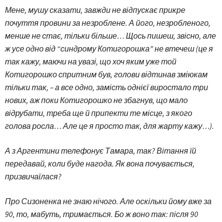
Мене, мушу сказати, завжди не відпускає прикре
почуття провини за незроблене. А його, незробленого,
менше не стає, тільки більше… Щось пишеш, звісно, але
ж усе одно від “синдрому Котигорошка” не втечеш (це я
так кажу, маючи на увазі, що хоч яким уже той
Котигорошко спритним був, голови відтинав зміюкам
тільки так, – а все одно, замість однієї виростало три
нових, аж поки Котигорошко не збагнув, що мало
відрубати, треба ще й припекти те місце, з якого
голова росла… Але це я просто так, для жарту кажу…).
А з Аргентини телефонує Тамара, так? Вітання їй
передавай, коли буде нагода. Як вона почувається,
призвичаїлася?
Про Сизоненка не знаю нічого. Але оскільки йому вже за
90, то, мабуть, тримається. Бо ж воно так: після 90