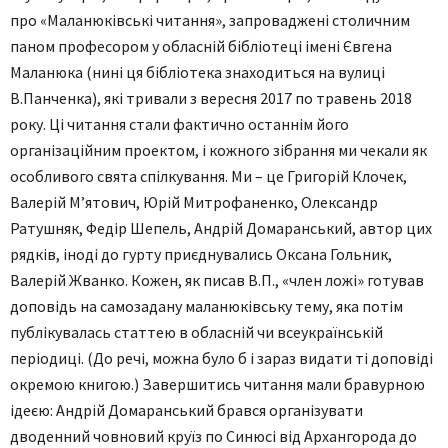
про «Маланюківські читання», запроваджені столичним
паном професором у обласній бібліотеці імені Євгена
Маланюка (нині ця бібліотека знаходиться на вулиці
В.Панченка), які тривали з вересня 2017 по травень 2018
року. Ці читання стали фактично останнім його
організаційним проектом, і кожного зібрання ми чекали як
особливого свята спілкування. Ми – це Григорій Клочек,
Валерій М’ятович, Юрій Митрофаненко, Олександр
Ратушняк, Федір Шепель, Андрій Домаранський, автор цих
рядків, іноді до гурту приєднувались Оксана Гольник,
Валерій Жванко. Кожен, як писав В.П., «член ложі» готував
доповідь на самозадану маланюківську тему, яка потім
публікувалась статтею в обласній чи всеукраїнській
періодиці. (До речі, можна було б і зараз видати ті доповіді
окремою книгою.) Завершитись читання мали бравурною
ідеєю: Андрій Домаранський брався організувати
дводенний човновий круїз по Синюсі від Архангорода до