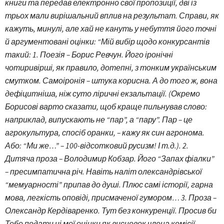
книги та передав електронно свої пропозиції, дві із
трьох мали вирішальний вплив на результат. Справи, як
кажуть, минулі, але хай не кануть у небуття його точні
й аргументовані оцінки: “Мій вибір щодо конкурсантів
такий: 1. Поезія – Борис Ревчун. Його іронічні
чотиривірші, як правило, дотепні, з тонким українським
смутком. Самоіронія – штука корисна. А до того ж, вона
дефіцитніша, ніж суто ліричні екзальтації. (Окремо
Борисові варто сказати, щоб краще пильнував слово:
наприклад, випускають не “пар”, а “пару”. Пар – це
агрокультура, спосіб оранки, – кажу як син агронома.
Або: “Ми же…” – 100-відсотковий русизм! І т.д.). 2.
Дитяча проза – Володимир Кобзар. Його “Запах фіалки”
– пресимпатична річ. Навіть наліт олександрівської
“мемуарності” припав до душі. Плюс самі історії, гарна
мова, легкість оповіді, присмаченої гумором… 3. Проза –
Олександр Кердіваренко. Тут без конкуренції. Просив би
Тебе подати ці мої оцінки як висновок члена комісії,