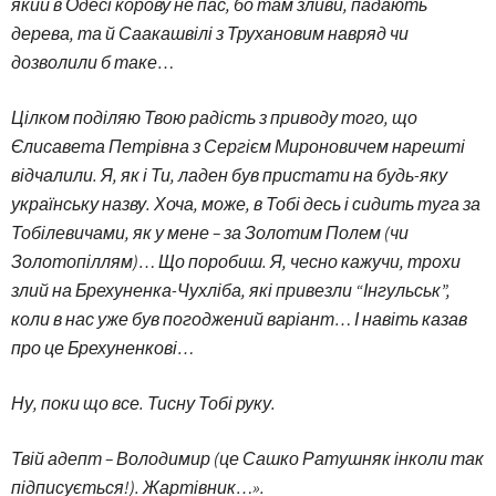
який в Одесі корову не пас, бо там зливи, падають
дерева, та й Саакашвілі з Трухановим навряд чи
дозволили б таке…
Цілком поділяю Твою радість з приводу того, що
Єлисавета Петрівна з Сергієм Мироновичем нарешті
відчалили. Я, як і Ти, ладен був пристати на будь-яку
українську назву. Хоча, може, в Тобі десь і сидить туга за
Тобілевичами, як у мене – за Золотим Полем (чи
Золотопіллям)… Що поробиш. Я, чесно кажучи, трохи
злий на Брехуненка-Чухліба, які привезли “Інгульськ”,
коли в нас уже був погоджений варіант… І навіть казав
про це Брехуненкові…
Ну, поки що все. Тисну Тобі руку.
Твій адепт – Володимир (це Сашко Ратушняк інколи так
підписується!). Жартівник…».