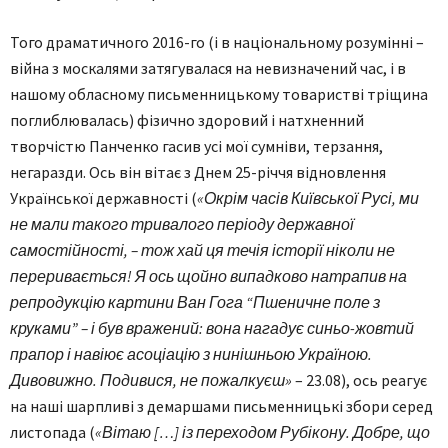
Того драматичного 2016-го (і в національному розумінні –
війна з москалями затягувалася на невизначений час, і в
нашому обласному письменницькому товаристві тріщина
поглиблювалась) фізично здоровий і натхненний
творчістю Панченко гасив усі мої сумніви, терзання,
негаразди. Ось він вітає з Днем 25-річчя відновлення
Української державності (
«Окрім часів Київської Русі, ми
не мали такого тривалого періоду державної
самостійності, – тож хай ця течія історії ніколи не
переривається! Я ось щойно випадково натрапив на
репродукцію картини Ван Гога “Пшеничне поле з
круками” – і був вражений: вона нагадує синьо-жовтий
прапор і навіює асоціацію з нинішньою Україною.
Дивовижно. Подивися, не пожалкуєш»
– 23.08), ось реагує
на наші шарпливі з демаршами письменницькі збори серед
листопада (
«Вітаю […] із переходом Рубікону. Добре, що