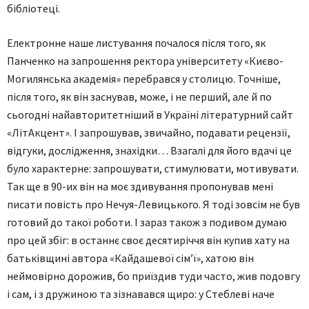
бібліотеці.
Електронне наше листування почалося після того, як
Панченко на запрошення ректора університету «Києво-
Могилянська академія» перебрався у столицю. Точніше,
після того, як він заснував, може, і не перший, але й по
сьогодні найавторитетніший в Україні літературний сайт
«ЛітАкцент». І запрошував, звичайно, подавати рецензії,
відгуки, дослідження, знахідки… Взагалі для його вдачі це
було характерне: запрошувати, стимулювати, мотивувати.
Так ще в 90-их він на моє здивування пропонував мені
писати повість про Нечуя-Левицького. Я тоді зовсім не був
готовий до такої роботи. І зараз також з подивом думаю
про цей збіг: в останнє своє десятиріччя він купив хату на
батьківщині автора «Кайдашевої сім’ї», хатою він
неймовірно дорожив, бо приїздив туди часто, жив подовгу
і сам, і з дружиною та зізнавався щиро: у Стеблеві наче