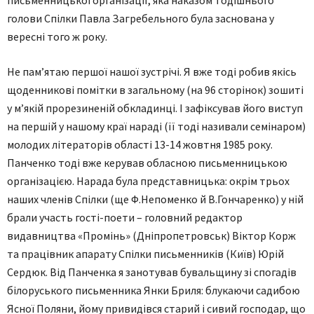
письменницької організації, яка наказом тодішнього
голови Спілки Павла Загребельного була заснована у
вересні того ж року.
Не пам’ятаю першої нашої зустрічі. Я вже тоді робив якісь
щоденникові помітки в загальному (на 96 сторінок) зошиті
у м’якій прорезиненій обкладинці. І зафіксував його виступ
на першій у нашому краї нараді (її тоді називали семінаром)
молодих літераторів області 13-14 жовтня 1985 року.
Панченко тоді вже керував обласною письменницькою
організацією. Нарада була представницька: окрім трьох
наших членів Спілки (ще Ф.Непоменко й В.Гончаренко) у ній
брали участь гості-поети – головний редактор
видавництва «Промінь» (Дніпропетровськ) Віктор Корж
та працівник апарату Спілки письменників (Київ) Юрій
Сердюк. Від Панченка я занотував бувальщину зі спогадів
білоруського письменника Янки Бриля: блукаючи садибою
Ясної Поляни, йому привидівся старий і сивий господар, що