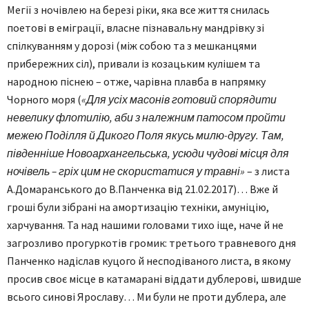
Мегії з ночівлею на березі ріки, яка все життя снилась
поетові в еміграції, власне пізнавальну мандрівку зі
спілкуванням у дорозі (між собою та з мешканцями
прибережних сіл), привали із козацьким кулішем та
народною піснею – отже, чарівна плавба в напрямку
Чорного моря (
«Для усіх масонів готовий спорядити
невелику флотилію, аби з належним патосом пройти
межею Поділля й Дикого Поля якусь милю-другу. Там,
південніше Новоархангельська, усюди чудові місця для
ночівель – гріх цим не скористатися у травні»
– з листа
А.Домаранського до В.Панченка від 21.02.2017)… Вже й
гроші були зібрані на амортизацію техніки, амуніцію,
харчування. Та над нашими головами тихо іще, наче й не
загрозливо прогуркотів громик: третього травневого дня
Панченко надіслав куцого й несподіваного листа, в якому
просив своє місце в катамарані віддати дублерові, швидше
всього синові Ярославу… Ми були не проти дублера, але