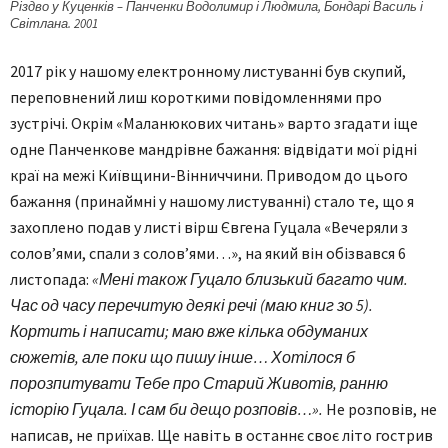
Різдво у Куценків – Панченки Водолимир і Людмила, Бондарі Василь і
Світлана. 2001
2017 рік у нашому електронному листуванні був скупий,
переповнений лиш короткими повідомленнями про
зустрічі. Окрім «Маланюкових читань» варто згадати іще
одне Панченкове мандрівне бажання: відвідати мої рідні
краї на межі Київщини-Вінниччини. Приводом до цього
бажання (принаймні у нашому листуванні) стало те, що я
захоплено подав у листі вірш Євгена Гуцала «Вечеряли з
солов’ями, спали з солов’ями…», на який він обізвався 6
листопада:
«Мені також Гуцало близький багато чим.
Час од часу перечитую деякі речі (маю книг зо 5).
Кортить і написати; маю вже кілька обдуманих
сюжетів, але поки що пишу інше… Хотілося б
порозпитувати Тебе про Старий Животів, ранню
історію Гуцала. І сам би дещо розповів…».
Не розповів, не
написав, не приїхав. Ще навіть в останнє своє літо гострив