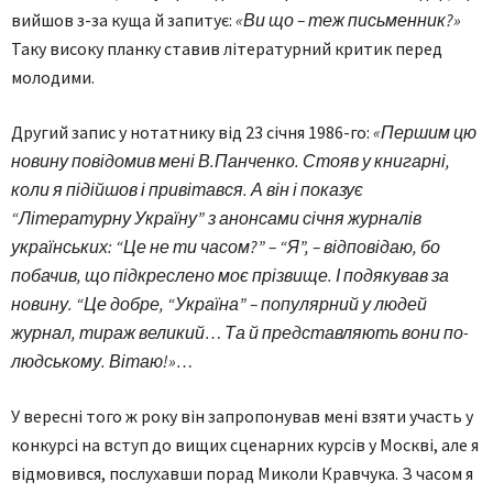
вийшов з-за куща й запитує:
«Ви що – теж письменник?»
Таку високу планку ставив літературний критик перед
молодими.
Другий запис у нотатнику від 23 січня 1986-го:
«Першим цю
новину повідомив мені В.Панченко. Стояв у книгарні,
коли я підійшов і привітався. А він і показує
“Літературну Україну” з анонсами січня журналів
українських: “Це не ти часом?” – “Я”, – відповідаю, бо
побачив, що підкреслено моє прізвище. І подякував за
новину. “Це добре, “Україна” – популярний у людей
журнал, тираж великий… Та й представляють вони по-
людському. Вітаю!»…
У вересні того ж року він запропонував мені взяти участь у
конкурсі на вступ до вищих сценарних курсів у Москві, але я
відмовився, послухавши порад Миколи Кравчука. З часом я