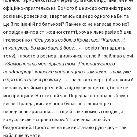
повною гармонією. Насамперед була якась відстань, чи й не
офіційно-приятельська. Бо чого б це аж до останніх трьох
років ми, ровесники, звертались один до одного на Ви та
ще й по імені й по батькові? Панченко не написав про мої
оповідання-повісті жодної статті, хоча кілька разів обіцяв:
і телефонно (
«Ось узяв з собою в Крим твої “Китиці…”,
начитуюсь, бо маю давній борг…»
– років п’ятнадцять
тому), і просто в розмові, дивлячись тепло й грайливо в очі
(
«Замовляють мені другий том “Літературного
ландшафту”, київське видавниц­тво замовляє – там уже
й про твій щем я розкажу…»
– за рік до смерті). А я ніколи й
не заїкнувся йому про якийсь відгук чи рецензію, бо це не
мої принципи. На все свій час. Передчасно зірване яблуко –
кисле. Правда, кислим воно буває не тільки через
передчасне зривання… Та ще й таке: комусь солодке, а
комусь кисле – справа смаку. У Панченка смак був
бездоганний. Просто не на все вистачало рук і часу – так
найліпше думати.