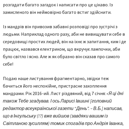
розгадати багато загадок і написати про це цікаво. Із
замисленого він неймовірно багато встиг здійснити.
Із мандрів він привозив забавні розповіді про зустрічі з
людьми. Наприклад одного разу, аби не вивищувати себе в
середовищі простих людей, він на їхнє ж запитання, ким і де
працює, назвався електриком, що вкручує лампочки, аби
було світло і ясно. Але ж як образно він сказав про самого
себе!
Подаю наше листування фрагментарно, звідки теж
бачиться його неспокійне, пристрасне захоплення
мандрами. Рік 2016-ий. Лист різдвяний, від 7 січня:
«Я ці дні
також Тебе згадував. І ось Ларисі Івшині [головний
редактор все­української газети “День”. – В.Б.] написав,
що в Інгульську (!?) вже вийшов (завдяки вашим із
Світланою зусиллям) томик спогадів про Андрія Іванка,