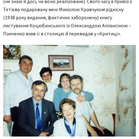
(не знаю й досі, чи воно реалізоване). Свого часу я привіз з
Тетієва подаровану мені Миколою Кравчуком рідкісну
(1938 року видання, фактично заборонену) книгу
листування Коцюбинського із Олександрою Аплаксіною –
Панченко взяв її в столицю й перевидав у «Критиці».