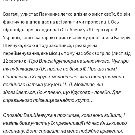
Взагалі, у листах Панченка легко впізнаю зміст своїх, бо він
фактично відповідає на всі запити чи пропозиції. Ось
відповідь про псевдонім із Стеблева у «Літературній
Україні», коротка характеристика мемуарної книги Валерія
Шевчука, якою я тоді захопився, і реакція на
перейменування, яке місяць тому нас обох зогріло (лист від
12 серпня):
«Про Власа Крутояра не знаю нічого. Чув про
ту публікацію в ЛУ, проте не бачив її. Про що там?
Спитаюся в Хавруся-молодшого, який тепер замінив
покійного батька у музеї І.Н.-Л. Можливо, він
здогадається, бо ж певно, що Крутояр – псевдо. Для
справжнього прізвища занадто круто…
Спогади Вал.Шевчука я прочитав, коли вони вийшли, і
навіть брав участь у їх презентації під час Книжкового
арсеналу. Вони справили на мене подвійне враження.