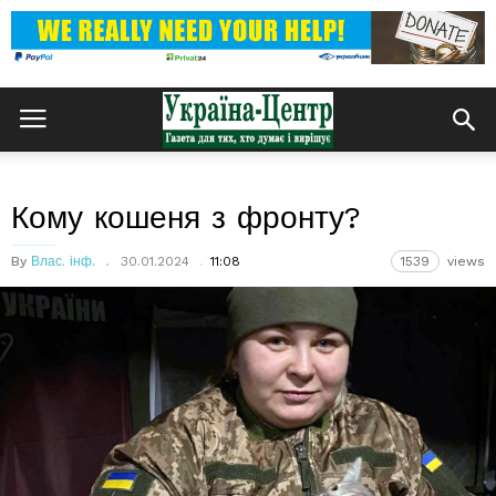
Кому кошеня з фронту?
By
Влас. інф.
30.01.2024
11:08
1539
views