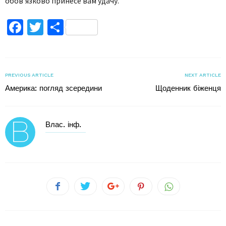
обов’язково принесе вам удачу.
Facebook
Twitter
Поділитися
PREVIOUS ARTICLE
NEXT ARTICLE
Америка: погляд зсередини
Щоденник біженця
Влас. інф.