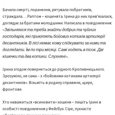
Бачила смерті, поранення, рятувала побратимів,
страждала… Раптом – кошенята. Ірина до них прив’язалася,
доглядає за братами молодшими. Написала в повідомлення:
«Звільняюся та треба знайти добрих та чуйних
господарів, які приютять бойових котиків артилерії
десантників. В лісі немає кому слідкувати за ними та
доглядати. Їм по три місяці. Самі ходять в пісок. Дві
кішечки та два котики. Слухняні».
Ірина згодом повернеться до рідного Кропивницького.
Зрозуміло, не сама – з «бойовими котиками артилерії
десантників». Візьміть в родину справжнє, щире,
фронтове.
Хто наважиться «всиновити» кошеня – пишіть Ірині в
особисті повідомлення у Фейсбук. Сіре, пухнасте