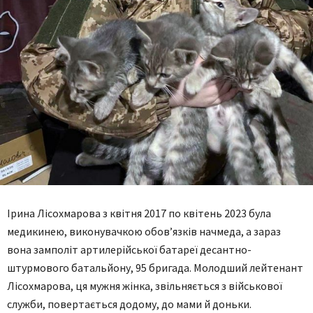
Ірина Лісохмарова з квітня 2017 по квітень 2023 була
медикинею, виконувачкою обов’язків начмеда, а зараз
вона замполіт артилерійської батареї десантно-
штурмового батальйону, 95 бригада. Молодший лейтенант
Лісохмарова, ця мужня жінка, звільняється з військової
служби, повертається додому, до мами й доньки.