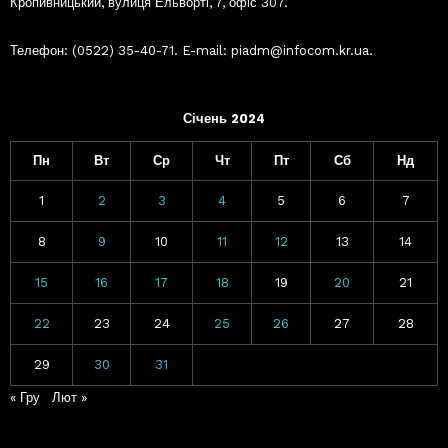
Кропивницький, вулиця Ельворті, 7, офіс 307.
Телефон: (0522) 35-40-71. E-mail: piadm@infocom.kr.ua.
Січень 2024
Пн
Вт
Ср
Чт
Пт
Сб
Нд
1
2
3
4
5
6
7
8
9
10
11
12
13
14
15
16
17
18
19
20
21
22
23
24
25
26
27
28
29
30
31
« Гру
Лют »