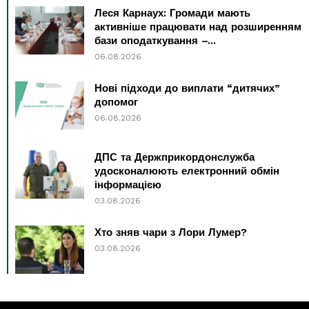
Леся Карнаух: Громади мають
активніше працювати над розширенням
бази оподаткування –...
06.08.2026
Нові підходи до виплати “дитячих”
допомог
06.08.2026
ДПС та Держприкордонслужба
удосконалюють електронний обмін
інформацією
03.08.2026
Хто зняв чари з Лори Лумер?
03.08.2026