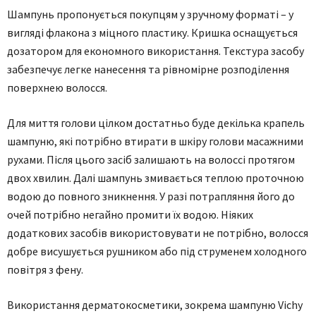
Шампунь пропонується покупцям у зручному форматі – у
вигляді флакона з міцного пластику. Кришка оснащується
дозатором для економного використання. Текстура засобу
забезпечує легке нанесення та рівномірне розподілення
поверхнею волосся.
Для миття голови цілком достатньо буде декілька крапель
шампуню, які потрібно втирати в шкіру голови масажними
рухами. Після цього засіб залишають на волоссі протягом
двох хвилин. Далі шампунь змивається теплою проточною
водою до повного зникнення. У разі потрапляння його до
очей потрібно негайно промити їх водою. Ніяких
додаткових засобів використовувати не потрібно, волосся
добре висушується рушником або під струменем холодного
повітря з фену.
Використання дерматокосметики, зокрема шампуню Vichy