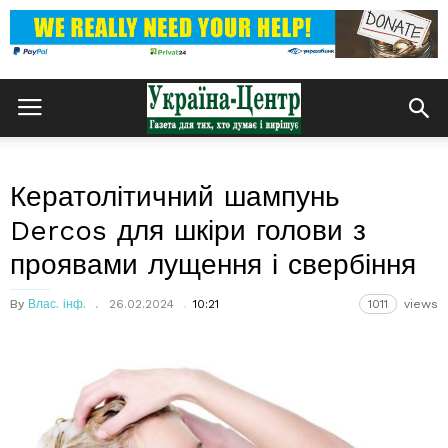
Кератолітичний шампунь
Dercos для шкіри голови з
проявами лущення і свербіння
By
Влас. інф.
26.02.2024
10:21
1011
views