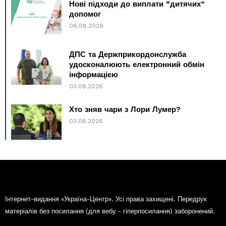
Нові підходи до виплати “дитячих”
допомог
06.08.2026
ДПС та Держприкордонслужба
удосконалюють електронний обмін
інформацією
03.08.2026
Хто зняв чари з Лори Лумер?
03.08.2026
Інтернет-видання «Україна-Центр». Усі права захищені. Передрук
матеріалів без посилання (для вебу - гіперпосилання) заборонений.