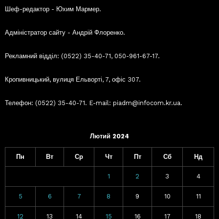
Шеф-редактор - Юхим Мармер.
Адміністратор сайту - Андрій Флоренко.
Рекламний відділ: (0522) 35-40-71, 050-961-67-17.
Кропивницький, вулиця Ельворті, 7, офіс 307.
Телефон: (0522) 35-40-71. E-mail: piadm@infocom.kr.ua.
Лютий 2024
Пн
Вт
Ср
Чт
Пт
Сб
Нд
1
2
3
4
5
6
7
8
9
10
11
12
13
14
15
16
17
18