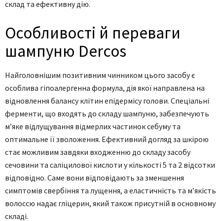
склад та ефективну дію.
Особливості й переваги
шампуню Dercos
Найголовнішим позитивним чинником цього засобу є
особлива гіпоалергенна формула, дія якої направлена на
відновлення балансу клітин епідермісу голови. Спеціальні
ферменти, що входять до складу шампуню, забезпечують
м’яке відлущування відмерлих частинок себуму та
оптимальне її зволоження. Ефективний догляд за шкірою
стає можливим завдяки входженню до складу засобу
сечовини та саліцилової кислоти у кількості 5 та 2 відсотки
відповідно. Саме вони відповідають за зменшення
симптомів свербіння та лущення, а еластичність та м’якість
волоссю надає гліцерин, який також присутній в основному
складі.