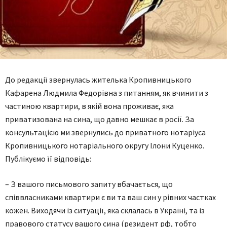
До редакції звернулась жителька Кропивницького
Кафарена Людмила Федорівна з питанням, як вчинити з
частиною квартири, в якій вона проживає, яка
приватизована на сина, що давно мешкає в росії. За
консультацією ми звернулись до приватного нотаріуса
Кропивницького нотаріального округу Ілони Куценко.
Публікуємо її відповідь:
– З вашого письмового запиту вбачається, що
співвласниками квартири є ви та ваш син у рівних частках
кожен. Виходячи із ситуації, яка склалась в Україні, та із
правового статусу вашого сина (резидент рф, тобто