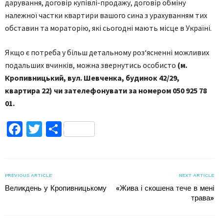
дарування, договір купівлі-продажу, договір обміну
належної частки квартири вашого сина з урахуванням тих
обставин та мораторію, які сьогодні мають місце в Україні.
Якщо є потреба у більш детальному роз‘ясненні можливих
подальших вчинків, можна звернутись особисто
(м.
Кропивницький, вул. Шевченка, будинок 42/29,
квартира 22) чи зателефонувати за номером 050 925 78
01.
Facebook
Twitter
Поділитися
PREVIOUS ARTICLE
NEXT ARTICLE
Великдень у Кропивницькому
«Жива і скошена тече в мені
трава»