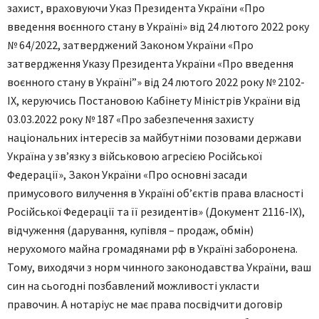
захист, враховуючи Указ Президента України «Про
введення воєнного стану в Україні» від 24 лютого 2022 року
№ 64/2022, затверджений Законом України «Про
затвердження Указу Президента України «Про введення
воєнного стану в Україні”» від 24 лютого 2022 року № 2102-
IX, керуючись Постановою Кабінету Міністрів України від
03.03.2022 року № 187 «Про забезпечення захисту
національних інтересів за майбутніми позовами держави
Україна у зв’язку з військовою агресією Російської
Федерації», Закон України «Про основні засади
примусового вилучення в Україні об’єктів права власності
Російської Федерації та її резидентів» (Документ 2116-IX),
відчуження (дарування, купівля – продаж, обмін)
нерухомого майна громадянами рф в Україні заборонена.
Тому, виходячи з норм чинного законодавства України, ваш
син на сьогодні позбавлений можливості укласти
правочин. А нотаріус не має права посвідчити договір