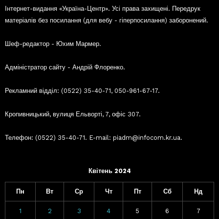
Інтернет-видання «Україна-Центр». Усі права захищені. Передрук
матеріалів без посилання (для вебу - гіперпосилання) заборонений.
Шеф-редактор - Юхим Мармер.
Адміністратор сайту - Андрій Флоренко.
Рекламний відділ: (0522) 35-40-71, 050-961-67-17.
Кропивницький, вулиця Ельворті, 7, офіс 307.
Телефон: (0522) 35-40-71. E-mail: piadm@infocom.kr.ua.
Квітень 2024
Пн
Вт
Ср
Чт
Пт
Сб
Нд
1
2
3
4
5
6
7