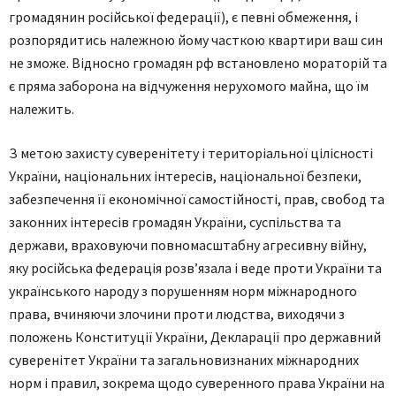
громадянин російської федерації), є певні обмеження, і
розпорядитись належною йому часткою квартири ваш син
не зможе. Відносно громадян рф встановлено мораторій та
є пряма заборона на відчуження нерухомого майна, що їм
належить.
З метою захисту суверенітету і територіальної цілісності
України, національних інтересів, національної безпеки,
забезпечення її економічної самостійності, прав, свобод та
законних інтересів громадян України, суспільства та
держави, враховуючи повномасштабну агресивну війну,
яку російська федерація розв’язала і веде проти України та
українського народу з порушенням норм міжнародного
права, вчиняючи злочини проти людства, виходячи з
положень Конституції України, Декларації про державний
суверенітет України та загальновизнаних міжнародних
норм і правил, зокрема щодо суверенного права України на