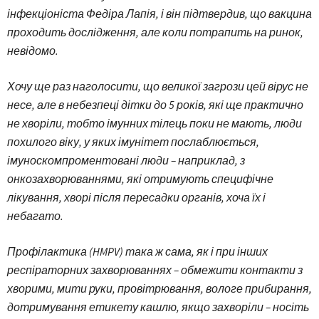
інфекціоніста Федіра Лапія, і він підтвердив, що вакцина
проходить дослідження, але коли потрапить на ринок,
невідомо.
Хочу ще раз наголосити, що великої загрози цей вірус не
несе, але в небезпеці дітки до 5 років, які ще практично
не хворіли, тобто імунних тілець поки не мають, люди
похилого віку, у яких імунітет послаблюється,
імуноскомпроментовані люди – наприклад, з
онкозахворюваннями, які отримують специфічне
лікування, хворі після пересадки органів, хоча їх і
небагато.
Профілактика (HMPV) така ж сама, як і при інших
респіраторних захворюваннях – обмежити контакти з
хворими, мити руки, провітрювання, вологе прибирання,
дотримування етикету кашлю, якщо захворіли – носіть