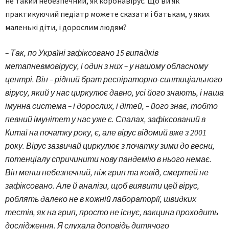
не такий небезпечний, як коронавірус. Що ви як
практикуючий педіатр можете сказати і батькам, у яких
маленькі діти, і дорослим людям?
– Так, по Україні зафіксовано 15 випадків
метапневмовірусу, і один з них – у нашому обласному
центрі. Він – рідний брат респіраторно-синтиціального
вірусу, який у нас циркулює давно, усі його знають, і наша
імунна система – і дорослих, і дітей, – його знає, тобто
певний імунітет у нас уже є. Спалах, зафіксований в
Китаї на початку року, є, але вірус відомий вже з 2001
року. Вірус зазвичай циркулює з початку зими до весни,
потенціалу спричинити нову пандемію в нього немає.
Він менш небезпечний, ніж грип та ковід, смертей не
зафіксовано. Але й аналізи, щоб виявити цей вірус,
роблять далеко не в кожній лабораторії, швидких
тестів, як на грип, просто не існує, вакцина проходить
дослідження. Я слухала доповідь дитячого