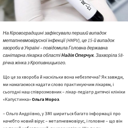
На Кіровоградщині зафіксували перший випадок
метапневмовірусної інфекції (HMPV), це 15-й випадок
хвороби в Україні – повідомила Головна державна
санітарна лікарка області
Надія Оперчук
. Захворіла 58-
річна жінка з Кропивницького.
Що це за хвороба й наскільки вона небезпечна? Як завжди,
ми намагаємося надати слово практикуючим лікарям, і
сьогодні наш співрозмовник – лікар-педіатр дитячої клініки
«Капустинка»
Ольга Мороз
.
– Ольго Андріївно, у ЗМІ шириться багато інформації про
начебто новий вірус – метапневмовірус, і головне – що він