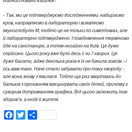
діагностовано кашлюк?
– Так, ми це підтверджуємо дослідженнями: набираємо
кров, направляємо в лабораторію і виявляємо
імуноглобулін М, тобто це не тільки по симптомах, але
й лабораторно підтверджено. І повідомлення терміново
йде на санстанцію, а потім негайно на Київ. Це дуже
серйозно. Цього року вже було десь 6 чи 7 хворих. Це
дуже багато, адже декілька років я їх не бачила зовсім – і
ось вам таке. Наче стали забувати про таку хворобу –
але вона знову з’явилася. Тобто ще раз звертаюсь до
батьків з проханням вакцинувати своїх дітей, причому з
суворим дотриманням графіка. Від цього залежить їхне
здоров’я, а іноді й життя.
Facebook
Twitter
Поділитися