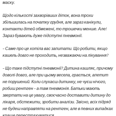
маску.
Щодо кількості захворівших діток, вона трохи
збільшилась на початку грудня, але зараз канікули,
контакти дітей обмежені, то трошечки менше. Але!
Зараз бувають дуже підступні пневмонії.
– Саме про це хотіла вас запитати. Що робити, якщо
кашель довго не проходить, незважаючи на лікування?
– Що таке підступні пневмонії? Дитина кашляє, причому
доволі довго, але при цьому весела, грається, апетит
не порушений. Коли слухаєш дитинку, не чуєш нічого,
робиш рентген – а там пневмонія. Батьки мають
звертати на це увагу, своєчасно доставити дитину до
лікаря, обстежити, зробити аналізи. Звісно, всіх підряд
не будеш направляти на рентген, але в певних випадках
краще перестрахуватися.