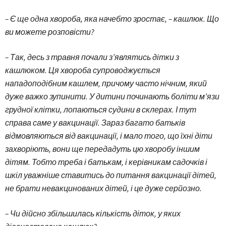
– Є ще одна хвороба, яка начебто зростає, – кашлюк. Що
ви можете розповісти?
– Так, десь з травня почали з’являтись дітки з
кашлюком. Ця хвороба супроводжується
нападоподібним кашлем, причому часто нічним, який
дуже важко зупинити. У дитини починають боліти м’язи
грудної клітки, лопаються судини в склерах. І тут
справа саме у вакцинації. Зараз багато батьків
відмовляються від вакцинації, і мало того, що їхні діти
захворіють, вони ще передадуть цю хворобу іншим
дітям. Тобто треба і батькам, і керівникам садочків і
шкіл уважніше ставитись до питання вакцинації дітей,
не брати невакцинованих дітей, і це дуже серйозно.
– Чи дійсно збільшилась кількість діток, у яких