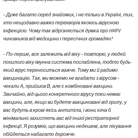
– Дуже багато серед знайомих, і не тільки в Україні, тих,
хто нещодавно важко перехворів якоюсь вірусною
інфекцією. Чому так відрізняється думка про HMPV
чиновників від медицини і пересічних громадян?
– По-перше, все залежить від віку – повторю, у людей
похилого віку імунна система послаблена, тобто будь-
який вірус переноситься важче. Тому ми й радимо
вакцинацію. Так, ми можемо не вгадати з вірусом –
чекали А, прийшов В, але є комбіновані вакцини.
Звичайно, від цього конкретного вірусу поки немає
вакцини, але, якщо ви будете вакциновані від грипу, у
вас будуть в крові якісь антитіла, і вони хоча б
мінімально захистять вас від іншої респіраторної
інфекції. Я розумію, що вакцини недешеві, але лікування
обійдеться набагато дорожче.