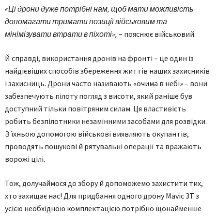
«Ці
дрони
дуже
потрібні
нам
, щоб
мати
можливість
допомагати тримати
позиції
військовим
та
мінімізувати
втрати
в
піхоті
»,
– пояснює військовий.
Й справді, використання дронів на фронті – це один із
найдієвіших способів збереження життів наших захисників
і захисниць. Дрони часто називають «очима в небі» – вони
забезпечують пілоту погляд з висоти, який раніше був
доступний тільки повітряним силам. Ця властивість
робить безпілотники незамінними засобами для розвідки.
З їхньою допомогою військові виявляють окупантів,
проводять пошукові й рятувальні операції та вражають
ворожі цілі.
Тож, долучаймося до збору й допоможемо захистити тих,
хто захищає нас! Для придбання одного дрону Mavic 3T з
усією необхідною комплектацією потрібно щонайменше