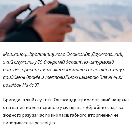
Мешканець
Кропивницького
Олександр
Дружковський,
який служить у 79-й окремій десантно-штурмовій
бригаді,
просить
земляків
допомогти
його
підрозділу
в
придбанні
дронів
із
тепловізійною
камерою
для
нічних
розвідок
Mavic 3T.
Бригада, в якій служить Олександр, тримає важкий напрям і
є на даний момент єдиною у складі всіх Збройних сил, яка
жодного разу за час повномасштабного вторгнення не
виводилася на ротаацію.