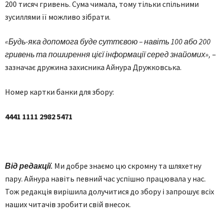
200 тисяч гривень. Сума чимала, тому тільки спільними
зусиллями її можливо зібрати.
«Будь
-яка
допомога
буде
суттєвою
– навіть
100 або
200
гривень
та
поширення
цієї
інформації
серед
знайомих
»,
–
зазначає дружина захисника Айнура Дружковська.
Номер картки банки для збору:
4441 1111 2982 5471
Від редакції.
Ми добре знаємо цю скромну та шляхетну
пару. Айнура навіть певний час успішно працювала у нас.
Тож редакція вирішила долучитися до збору і запрошує всіх
наших читачів зробити свій внесок.