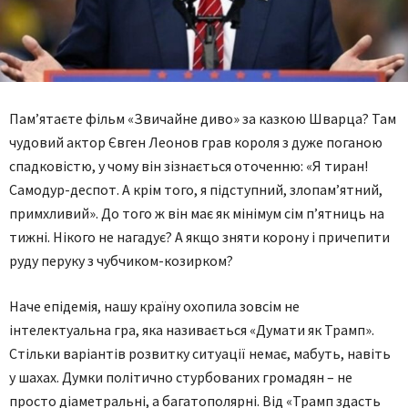
Пам’ятаєте фільм «Звичайне диво» за казкою Шварца? Там
чудовий актор Євген Леонов грав короля з дуже поганою
спадковістю, у чому він зізнається оточенню: «Я тиран!
Самодур-деспот. А крім того, я підступний, злопам’ятний,
примхливий». До того ж він має як мінімум сім п’ятниць на
тижні. Нікого не нагадує? А якщо зняти корону і причепити
руду перуку з чубчиком-козирком?
Наче епідемія, нашу країну охопила зовсім не
інтелектуальна гра, яка називається «Думати як Трамп».
Стільки варіантів розвитку ситуації немає, мабуть, навіть
у шахах. Думки політично стурбованих громадян – не
просто діаметральні, а багатополярні. Від «Трамп здасть