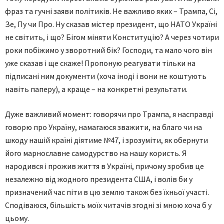
фраз та гучні заяви політиків. Не важливо яких – Трампа, Сі,
Зе, Пу чи Про. Ну сказав містер президент, що НАТО Україні
не світить, і що? Бігом міняти Конституцію? А через чотири
роки побіжимо у зворотний бік? Господи, та мало чого він
уже сказав і ще скаже! Пропоную реагувати тільки на
підписані ним документи (хоча іноді і вони не коштують
навіть паперу), а краще – на конкретні результати.
Дуже важливий момент: говорячи про Трампа, я насправді
говорю про Україну, намагаюся зважити, на благо чи на
шкоду нашій країні діятиме №47, і зрозуміти, як обернути
його марнославне самодурство на нашу користь. Я
народився і прожив життя в Україні, причому зробив це
незалежно від жодного президента США, і волів би у
призначений час піти в цю землю також без їхньої участі.
Сподіваюся, більшість моїх читачів згодні зі мною хоча б у
цьому.