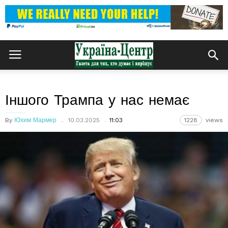
Іншого Трампа у нас немає
By
Юхим Мармер
10.03.2025
11:03
1228
views