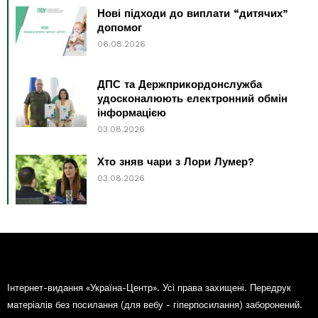
Нові підходи до виплати “дитячих”
допомог
06.08.2026
ДПС та Держприкордонслужба
удосконалюють електронний обмін
інформацією
03.08.2026
Хто зняв чари з Лори Лумер?
03.08.2026
Інтернет-видання «Україна-Центр». Усі права захищені. Передрук
матеріалів без посилання (для вебу - гіперпосилання) заборонений.