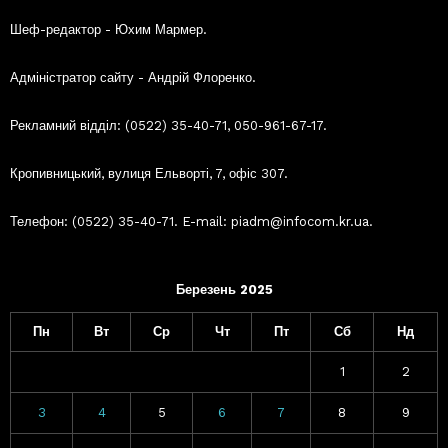
Шеф-редактор - Юхим Мармер.
Адміністратор сайту - Андрій Флоренко.
Рекламний відділ: (0522) 35-40-71, 050-961-67-17.
Кропивницький, вулиця Ельворті, 7, офіс 307.
Телефон: (0522) 35-40-71. E-mail: piadm@infocom.kr.ua.
Березень 2025
Пн
Вт
Ср
Чт
Пт
Сб
Нд
1
2
3
4
5
6
7
8
9