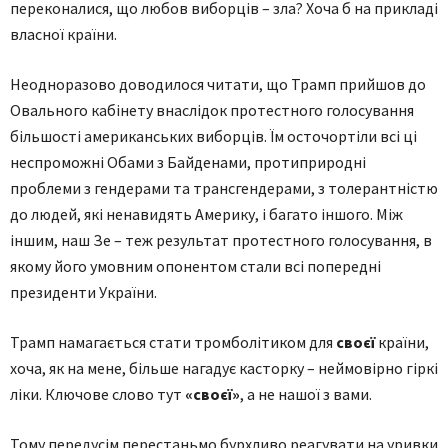
переконалися, що любов виборців – зла? Хоча б на прикладі
власної країни.
Неодноразово доводилося читати, що Трамп прийшов до
Овального кабінету внаслідок протестного голосування
більшості американських виборців. Їм осточортіли всі ці
неспроможні Обами з Байденами, протиприродні
проблеми з гендерами та трансгендерами, з толерантністю
до людей, які ненавидять Америку, і багато іншого. Між
іншим, наш Зе – теж результат протестного голосування, в
якому його умовним опонентом стали всі попередні
президенти України.
Трамп намагається стати тромболітиком для
своєї
країни,
хоча, як на мене, більше нагадує касторку – неймовірно гіркі
ліки. Ключове слово тут
«своєї»
, а не нашої з вами.
Тому передусім перестаньмо бурхливо реагувати на уривки