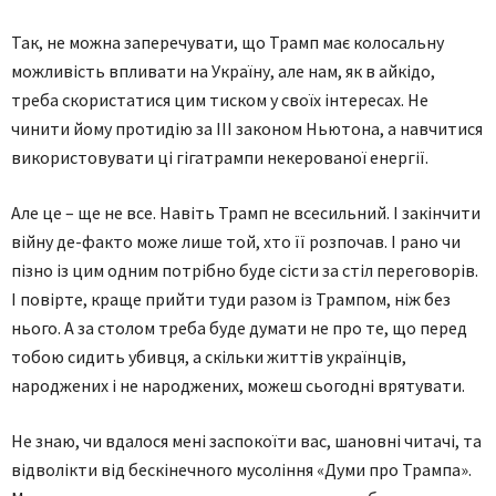
Так, не можна заперечувати, що Трамп має колосальну
можливість впливати на Україну, але нам, як в айкідо,
треба скористатися цим тиском у своїх інтересах. Не
чинити йому протидію за III законом Ньютона, а навчитися
використовувати ці гігатрампи некерованої енергії.
Але це – ще не все. Навіть Трамп не всесильний. І закінчити
війну де-факто може лише той, хто її розпочав. І рано чи
пізно із цим одним потрібно буде сісти за стіл переговорів.
І повірте, краще прийти туди разом із Трампом, ніж без
нього. А за столом треба буде думати не про те, що перед
тобою сидить убивця, а скільки життів українців,
народжених і не народжених, можеш сьогодні врятувати.
Не знаю, чи вдалося мені заспокоїти вас, шановні читачі, та
відволікти від бескінечного мусоління «Думи про Трампа».