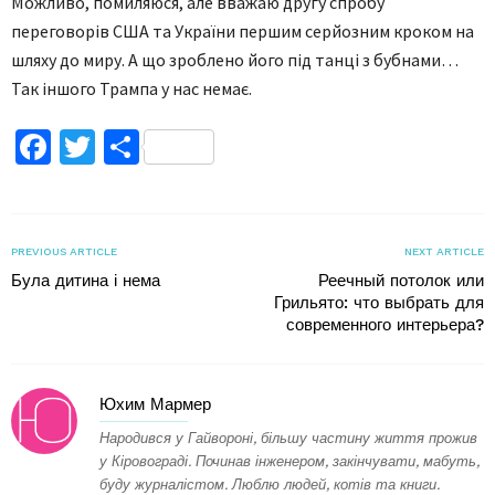
Можливо, помиляюся, але вважаю другу спробу
переговорів США та України першим серйозним кроком на
шляху до миру. А що зроблено його під танці з бубнами…
Так іншого Трампа у нас немає.
Facebook
Twitter
Поділитися
PREVIOUS ARTICLE
NEXT ARTICLE
Була дитина і нема
Реечный потолок или
Грильято: что выбрать для
современного интерьера?
Юхим Мармер
Народився у Гайвороні, більшу частину життя прожив
у Кіровограді. Починав інженером, закінчувати, мабуть,
буду журналістом. Люблю людей, котів та книги.