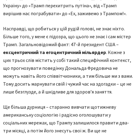
Україну» до «Трамп перехитрить путіна», від «Трамп
вирішив нас пограбувати» до «Ех, заживемо з Трампом!».
Насправді, що робиться у цій рудій голові, не знає ніхто.
Більше того, у мене є підозра, що цього не знає і сам містер
Трамп. Загальновідомий факт: 47-й президент США –
ексцентричний та егоцентричний мільярдер
. Кожне з
цих трьох слів містить у собі такий специфічний контекст,
що прогнозувати поведінку Дональда Фредовича не
можуть навіть його співвітчизники, а тим більше ми з вами.
Тому досить марнувати свій і чужий час на здогадки – це не
лише безглузде, а й шкідливе для здоров’я заняття.
Ще більша дурниця – старанно вивчати щотижневу
американську соціологію і радісно оголошувати у
соціальних мережах, що Трампу залишилося правити два-
три місяці, а потім його знесуть свої ж. Ви ще не