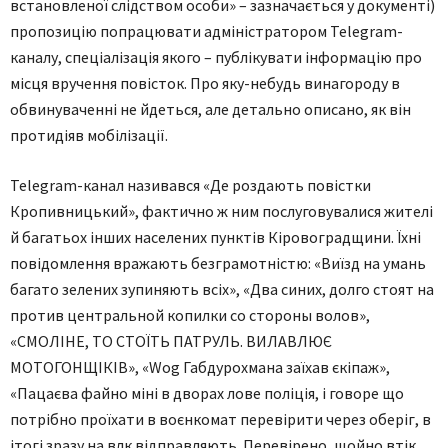
встановленої слідством особи» – зазначається у документі)
пропозицію попрацювати адміністратором Telegram-
каналу, спеціалізація якого – публікувати інформацію про
місця вручення повісток. Про яку-небудь винагороду в
обвинуваченні не йдеться, але детально описано, як він
протидіяв мобілізації.
Telegram-канал називався «Де роздають повістки
Кропивницький», фактично ж ним послуговувалися жителі
й багатьох інших населених пунктів Кіровоградщини. Їхні
повідомлення вражають безграмотністю: «Виїзд на умань
багато зелених зупиняють всіх», «Два синих, долго стоят на
против центральной копилки со стороны волов»,
«СМОЛІНЕ, ТО СТОЇТЬ ПАТРУЛЬ. ВИЛАВЛЮЄ
МОТОГОНЩІКІВ», «Wog Габдурохмана заїхав єкіпаж»,
«Пацаєва файно міні в дворах лове поліція, і говоре що
потрібно проїхати в воєнкомат перевірити через оберіг, в
ітогі зразу на влк відправляють. Перевірено, щойно втік