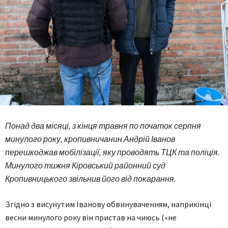
Понад два місяці, з кінця травня по початок серпня
минулого року, кропивничанин Андрій Іванов
перешкоджав мобілізації, яку проводять ТЦК та поліція.
Минулого тижня Кіровський районний суд
Кропивницького звільнив його від покарання.
Згідно з висунутим Іванову обвинуваченням, наприкінці
весни минулого року він пристав на чиюсь («не