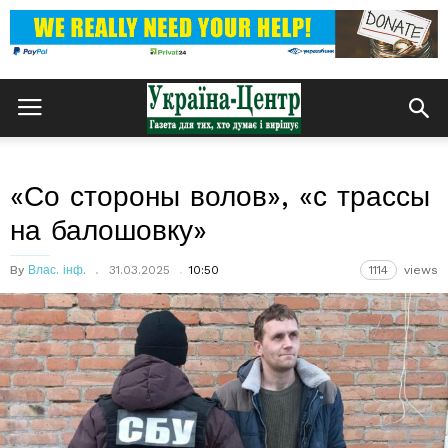
«Со стороны волов», «с трассы
на балошовку»
By
Влас. інф.
31.03.2025
10:50
1114
views