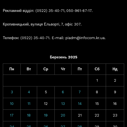
Рекламний відділ: (0522) 35-40-71, 050-961-67-17.
Кропивницький, вулиця Ельворті, 7, офіс 307.
Телефон: (0522) 35-40-71. E-mail: piadm@infocom.kr.ua.
Березень 2025
Пн
Вт
Ср
Чт
Пт
Сб
Нд
1
2
3
4
5
6
7
8
9
10
11
12
13
14
15
16
17
18
19
20
21
22
23
24
25
26
27
28
29
30