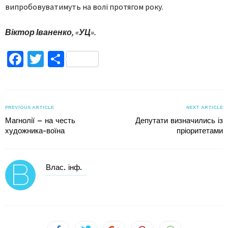
випробовуватимуть на волі протягом року.
Віктор Іваненко, «УЦ».
Facebook
Twitter
Поділитися
PREVIOUS ARTICLE
NEXT ARTICLE
Магнолії – на честь
Депутати визначились із
художника-воїна
пріоритетами
Влас. інф.