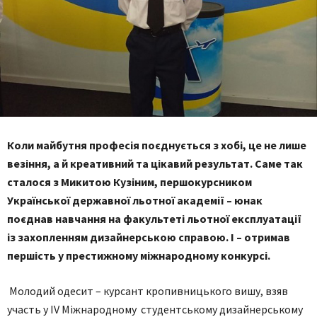
Коли майбутня професія поєднується з хобі, це не лише
везіння, а й креативний та цікавий результат. Саме так
сталося з Микитою Кузіним, першокурсником
Української державної льотної академії – юнак
поєднав навчання на факультеті льотної експлуатації
із захопленням дизайнерською справою. І – отримав
першість у престижному міжнародному конкурсі.
Молодий одесит – курсант кропивницького вишу, взяв
участь у IV Міжнародному студентському дизайнерському