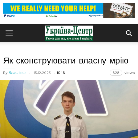
Як сконструювати власну мрію
By
Влас. інф.
15.12.2025
10:16
628
views