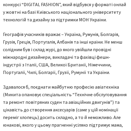
конкурсі “DIGITAL FASHION”, який відбувся у форматі онлай
у жовтні на базі Київського національного університету
технологій та дизайну за підтримки МОН України.
Географія учасників вражає – Україна, Румунія, Болгарія,
Грузія, Греція, Португалія, Албанія та інші країни. Не менш
солідним був і склад журі, до якого увійшли провідні
міжнародні дизайнери, викладачі та фахівці фешн-
індустрії з Італії, США, Великої Британії, Німеччини,
Португалії, Чилі, Болгарії, Грузії, Румунії та України.
Здавалося б, поєднати майбутню професію авіатехніка
(Микита опановує спеціальність “Технічне обслуговування
та ремонт повітряних суден та авіаційних двигунів”) та
цікавість до створення аксесуарів (саме у цій номінації
переміг хлопець) досить складно, а то й неможливо. Але
юнакові, якого у цьому прагненні усіляко підтримує мама,