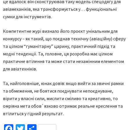
це вдалося: він сконструював таку модель спецодягу для
авіамеханіків, яка трансформується у… функціональні
сумки для інструментів.
Компетентне журі визнало його проєкт унікальним для
конкурсу – як такий, що поєднав технічну (авіаційну) сферу
та цілком “гуманітарну” царину, практичний підхід та
модні тенденції. Та, головне, ця розробка має цілком
практичне втілення та може стати незамінним елементом
для авіатехніків.
Та, найголовніше, юнак довів: якщо вийти за звичні рамки
та обмеження, не боятися поєднувати непоєднуване,
вірити у власні сили, мислити сміливо та креативно, то
омріяна мета обов`язково отримає реальне креслення та
втілиться у гідний результат.
Facebook
Twitter
Поділитися