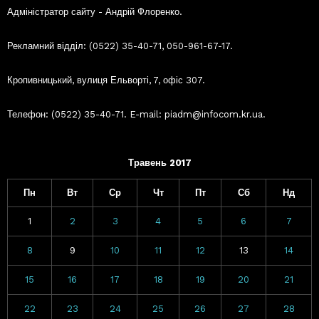
Адміністратор сайту - Андрій Флоренко.
Рекламний відділ: (0522) 35-40-71, 050-961-67-17.
Кропивницький, вулиця Ельворті, 7, офіс 307.
Телефон: (0522) 35-40-71. E-mail: piadm@infocom.kr.ua.
Травень 2017
Пн
Вт
Ср
Чт
Пт
Сб
Нд
1
2
3
4
5
6
7
8
9
10
11
12
13
14
15
16
17
18
19
20
21
22
23
24
25
26
27
28