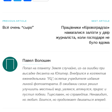
PREVIOUS ARTICLE
NEXT ARTICLE
Всё очень “сыро”
Працівники «Кіровоградгаз»
намагалися залізти у двір
журналіста, коли господаря не
було вдома
Павел Волошин
Попал на планету Земля случайно, из-за ошибки при
высадке десанта на Юпитер. Внедрился в коллектив
еженедельника "УЦ", ослепив учредителя издания
линзой фотоаппарата. В ожидании своих решил
улучшить местный мир, увлекся, втянулся, прирос и
пустил побеги. Тщеславен, но справедлив. Ненавидит,
но любит. Боится, но продолжает двигаться вперед.