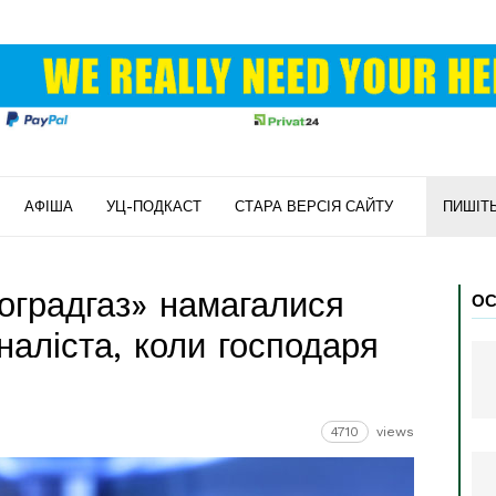
АФІША
УЦ-ПОДКАСТ
СТАРА ВЕРСІЯ САЙТУ
ПИШІТ
оградгаз» намагалися
ОС
рналіста, коли господаря
4710
views