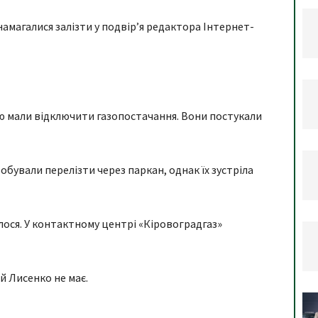
амагалися залізти у подвір’я редактора Інтернет-
ою мали відключити газопостачання. Вони постукали
обували перелізти через паркан, однак їх зустріла
лося. У контактному центрі «Кіровоградгаз»
й Лисенко не має.
я