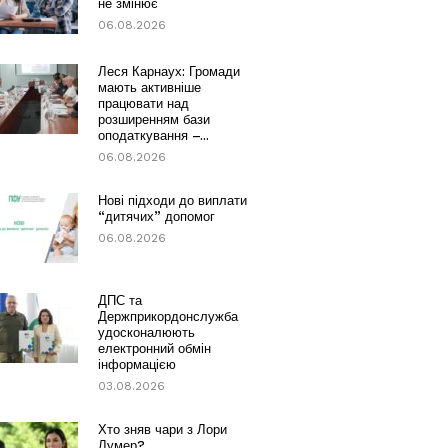
не змінює
06.08.2026
Леся Карнаух: Громади
мають активніше
працювати над
розширенням бази
оподаткування –...
06.08.2026
Нові підходи до виплати
“дитячих” допомог
06.08.2026
ДПС та
Держприкордонслужба
удосконалюють
електронний обмін
інформацією
03.08.2026
Хто зняв чари з Лори
Лумер?