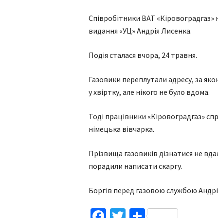
Співробітники ВАТ «Кіровоградгаз» н
видання «УЦ» Андрія Лисенка.
Подія сталася вчора, 24 травня.
Газовики переплутали адресу, за як
у хвіртку, але нікого не було вдома.
Тоді працівники «Кіровоградгаз» спр
німецька вівчарка.
Прізвища газовиків дізнатися не вда
порадили написати скаргу.
Боргів перед газовою службою Андрі
Facebook
Twitter
Поділитис