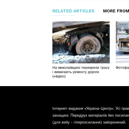
RELATED ARTICLES
MORE FROM
На миколаївщині перекрили трасу
Фотофак
і вимагають ремонту дороги
(+відео)
Інтернет-видання «Україна-Центр». Усі пра
захищені. Передрук матеріалів без посила
(для вебу - гіперпосилання) заборонений.