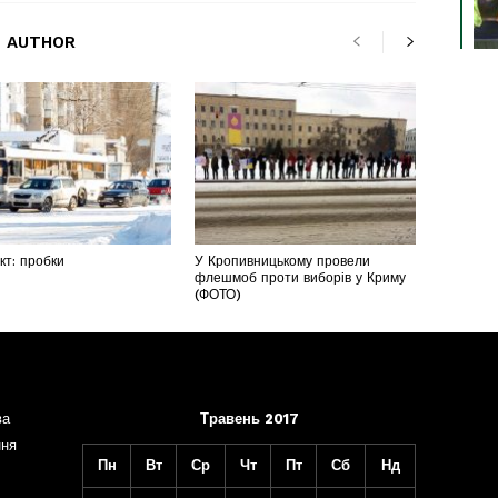
 AUTHOR
т: пробки
У Кропивницькому провели
флешмоб проти виборів у Криму
(ФОТО)
ва
Травень 2017
ння
Пн
Вт
Ср
Чт
Пт
Сб
Нд