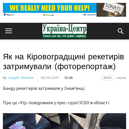
Як на Кіровоградщині рекетирів
затримували (фоторепортаж)
By
Андрій Лисенко
08.06.2017
12:36
4845
views
Банду рекетирів затримали у Знам’янці.
Про це «УЦ» повідомили у прес-групі УСБУ в області.