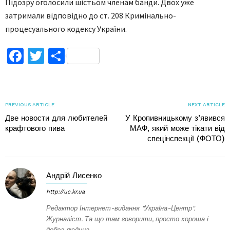
Підозру оголосили шістьом членам банди. Двох уже
затримали відповідно до ст. 208 Кримінально-
процесуального кодексу України.
Facebook
Twitter
Поділитися
PREVIOUS ARTICLE
NEXT ARTICLE
Две новости для любителей
У Кропивницькому з’явився
крафтового пива
МАФ, який може тікати від
спецінспекції (ФОТО)
Андрій Лисенко
http://uc.kr.ua
Редактор Інтернет-видання "Україна-Центр".
Журналіст. Та що там говорити, просто хороша і
добра людина.