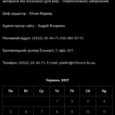
матеріалів без посилання (для вебу - гіперпосилання) заборонений.
Шеф-редактор - Юхим Мармер.
Адміністратор сайту - Андрій Флоренко.
Рекламний відділ: (0522) 35-40-71, 050-961-67-17.
Кропивницький, вулиця Ельворті, 7, офіс 307.
Телефон: (0522) 35-40-71. E-mail: piadm@infocom.kr.ua.
Червень 2017
Пн
Вт
Ср
Чт
Пт
Сб
Нд
1
2
3
4
5
6
7
8
9
10
11