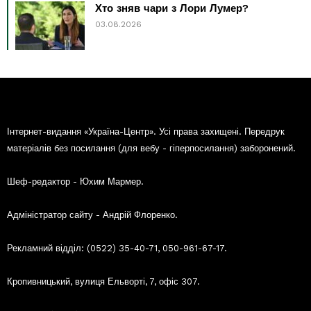
Хто зняв чари з Лори Лумер?
03.08.2026
Інтернет-видання «Україна-Центр». Усі права захищені. Передрук
матеріалів без посилання (для вебу - гіперпосилання) заборонений.
Шеф-редактор - Юхим Мармер.
Адміністратор сайту - Андрій Флоренко.
Рекламний відділ: (0522) 35-40-71, 050-961-67-17.
Кропивницький, вулиця Ельворті, 7, офіс 307.