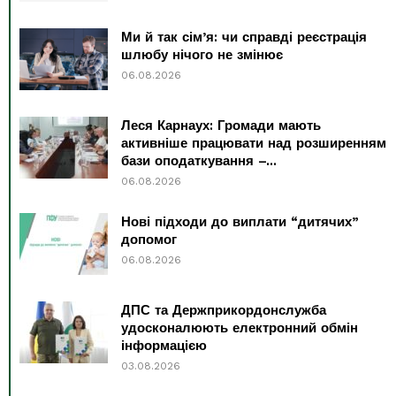
Ми й так сім’я: чи справді реєстрація
шлюбу нічого не змінює
06.08.2026
Леся Карнаух: Громади мають
активніше працювати над розширенням
бази оподаткування –...
06.08.2026
Нові підходи до виплати “дитячих”
допомог
06.08.2026
ДПС та Держприкордонслужба
удосконалюють електронний обмін
інформацією
03.08.2026