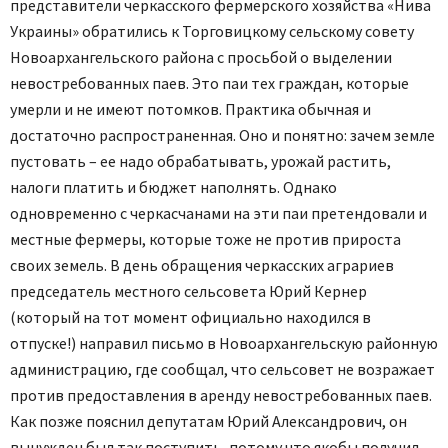
представители черкасского фермерского хозяйства «Нива
Украины» обратились к Торговицкому сельскому совету
Новоархангельского района с просьбой о выделении
невостребованных паев. Это паи тех граждан, которые
умерли и не имеют потомков. Практика обычная и
достаточно распространенная. Оно и понятно: зачем земле
пустовать – ее надо обрабатывать, урожай растить,
налоги платить и бюджет наполнять. Однако
одновременно с черкасчанами на эти паи претендовали и
местные фермеры, которые тоже не против прироста
своих земель. В день обращения черкасских аграриев
председатель местного сельсовета Юрий Кернер
(который на тот момент официально находился в
отпуске!) направил письмо в Новоархангельскую районную
администрацию, где сообщал, что сельсовет не возражает
против предоставления в аренду невостребованных паев.
Как позже пояснил депутатам Юрий Александрович, он
вынужден был так поступить, потому что якобы получил