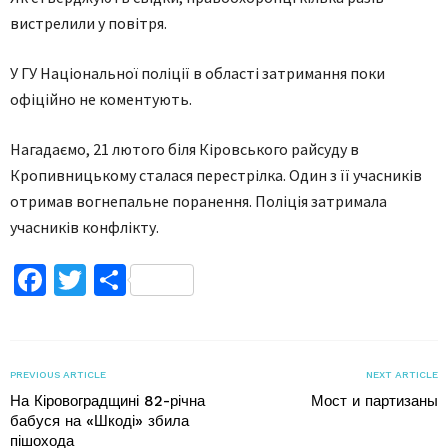
вистрелили у повітря.
У ГУ Національної поліції в області затримання поки
офіційно не коментують.
Нагадаємо, 21 лютого біля Кіровського райсуду в
Кропивницькому сталася перестрілка. Один з її учасників
отримав вогнепальне поранення. Поліція затримала
учасників конфлікту.
Facebook
Twitter
Поділитися
PREVIOUS ARTICLE
NEXT ARTICLE
На Кіровоградщині 82-річна
Мост и партизаны
бабуся на «Шкоді» збила
пішохода